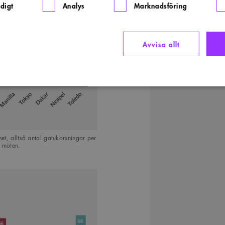
digt
Analys
Marknadsföring
Avvisa allt
Strikt nödvändigt
Analys
Marknadsföring
Funktioner
llåter kärnwebbplatsfunktioner som användarinloggning och kontohantering. Webbplatsen kan i
ies.
het, alltså antal gatukorsningar per
rovider
/
Domän
Utgång
Beskrivning
l möten.
ww.arkitekt.se
Session
Används för att ha koll på inloggning
1 månad
Denna cookie används av Cookie-Script.com-tjänsten för at
ookieScript
preferenserna för besökarens cookie. Det är nödvändigt att
ww.arkitekt.se
cookiebanner fungerar korrekt.
nippets.arkitekt.se
Session
29
Denna cookie används för att skilja mellan människor och bot
loudflare Inc.
minuter
för webbplatsen för att göra giltiga rapporter om användni
fonts.net
54