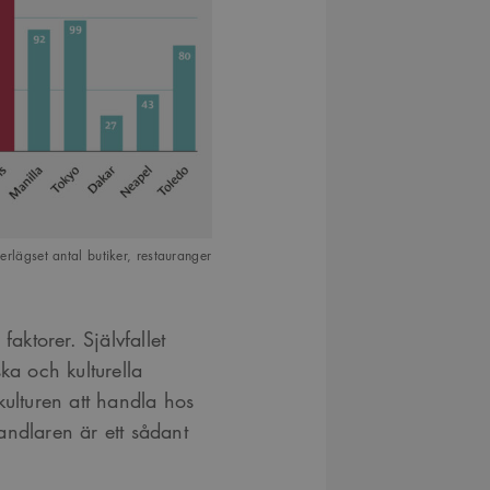
månader
Youtube-videor inbäddade i webbplatser; den kan också 
.youtube.com
4 veckor
webbplatsbesökaren använder den nya eller gamla versio
gränssnittet.
29
Det här är en sessionskaka. Detta är en mönstertypskaka d
Content
minuter
siffrigt nummer läggs till prefixet _cs_.
Square SaaS
59
.arkitekt.se
sekunder
verlägset antal butiker, restauranger
faktorer. Självfallet
ka och kulturella
kulturen att handla hos
andlaren är ett sådant