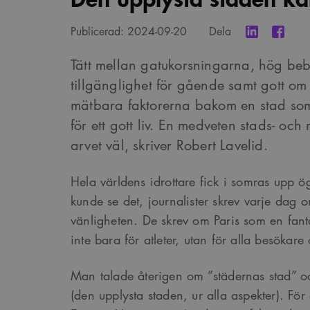
Publicerad:
2024-09-20
Dela
Tätt mellan gatukorsningarna, hög be
tillgänglighet för gående samt gott om 
mätbara faktorerna bakom en stad som 
för ett gott liv. En medveten stads- och m
arvet väl, skriver Robert Lavelid.
Hela världens idrottare fick i somras upp ög
kunde se det, journalister skrev varje dag
vänligheten. De skrev om Paris som en fanta
inte bara för atleter, utan för alla besökar
Man talade återigen om ”städernas stad” oc
(den upplysta staden, ur alla aspekter). För