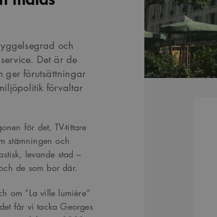
byggelsegrad och
service. Det är de
ger förutsättningar
iljöpolitik förvaltar
onen för det, TV-tittare
 om stämningen och
stisk, levande stad –
e och de som bor där.
h om ”La ville lumière”
 det får vi tacka Georges