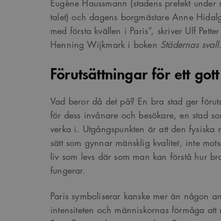
Eugène Haussmann (stadens prefekt under 
talet) och dagens borgmästare Anne Hidalgo
med första kvällen i Paris”, skriver Ulf Pette
Henning Wijkmark i boken
Städernas svall
Förutsättningar för ett gott
Vad beror då det på? En bra stad ger förutsät
för dess invånare och besökare, en stad so
verka i. Utgångspunkten är att den fysiska 
sätt som gynnar mänsklig kvalitet, inte mot
liv som levs där som man kan förstå hur bra
fungerar.
Paris symboliserar kanske mer än någon an
intensiteten och människornas förmåga att n