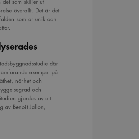
 det som skiljer ut
else överallt. Det är det
gfalden som är unik och
ttar.
lyserades
stadsbyggnadsstudie där
 jämförande exempel på
äthet, närhet och
ebyggelsegrad och
tudien gjordes av ett
g av Benoit Jallon,