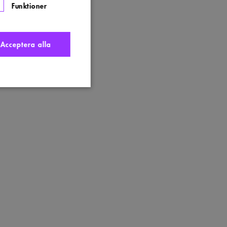
Funktioner
Acceptera alla
nte användas ordentligt
t komma ihåg
 Cookie-Script.com
s. Detta är fördelaktigt
ngen av deras webbplats.