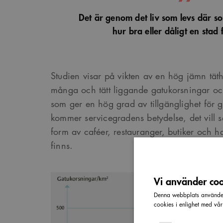
Det är genom det liv som levs där s
hur bra eller dåligt en stad
Studien visar på vikten av en hög jämn tät
många och tätt liggande gatukorsningar oc
som ger en hög grad av tillgänglighet för g
kommer servicegradens betydelse, det vill 
form av caféer, restauranger, butiker och h
finns.
Vi använder cook
Denna webbplats använder 
cookies i enlighet med vå