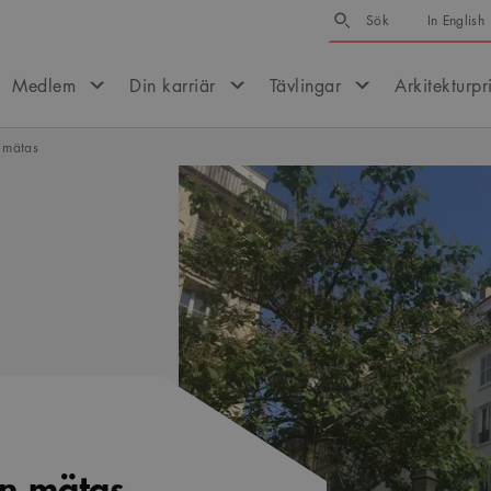
Sök
Sök
In English
Medlem
Din karriär
Tävlingar
Arkitekturpr
 mätas
an mätas