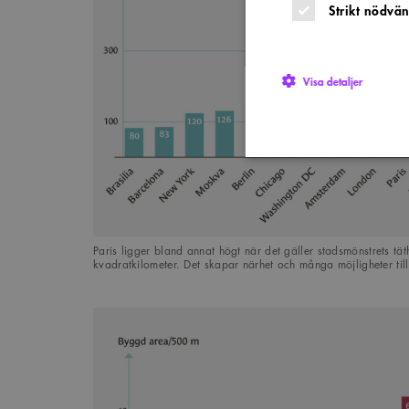
Strikt nödvän
Visa detaljer
Strikt nödvändiga kakor ti
utan strikt nödvändiga cook
Paris ligger bland annat högt när det gäller stadsmönstrets tät
Namn
P
kvadratkilometer. Det skapar närhet och många möjligheter til
sa_svar_token
w
CookieScriptConsent
C
w
SnippetSessionId
s
__cf_bm
C
.