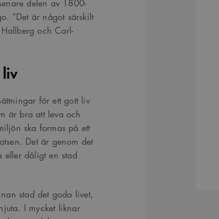
senare delen av 1800-
. ”Det är något särskilt
r Hallberg och Carl-
.
 liv
tningar för ett gott liv
m är bra att leva och
miljön ska formas på ett
satsen. Det är genom det
 eller dåligt en stad
nan stad det goda livet,
juta. I mycket liknar