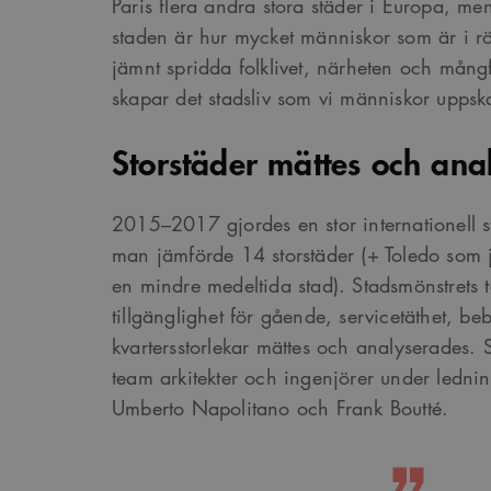
Paris flera andra stora städer i Europa, men
staden är hur mycket människor som är i rör
jämnt spridda folklivet, närheten och mån
skapar det stadsliv som vi människor uppska
Storstäder mättes och ana
2015–2017 gjordes en stor internationell 
man jämförde 14 storstäder (+ Toledo som
en mindre medeltida stad). Stadsmönstrets t
tillgänglighet för gående, servicetäthet, b
kvartersstorlekar mättes och analyserades. S
team arkitekter och ingenjörer under lednin
Umberto Napolitano och Frank Boutté.