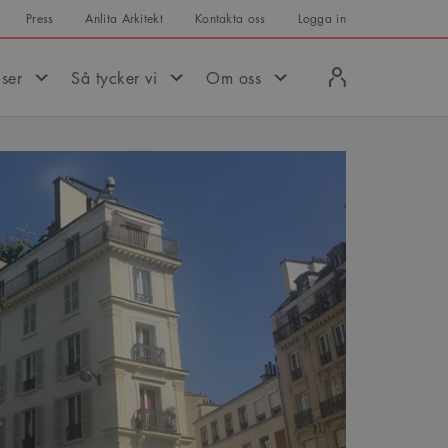
Press
Anlita Arkitekt
Kontakta oss
Logga in
Logga
iser
Så tycker vi
Om oss
in