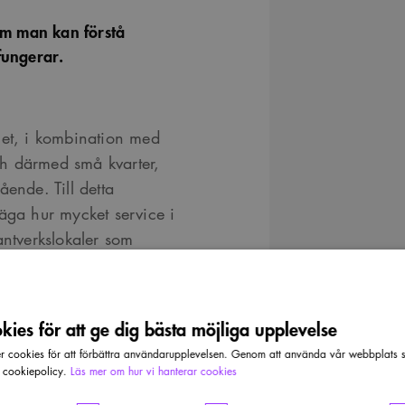
om man kan förstå
 fungerar.
het, i kombination med
h därmed små kvarter,
ående. Till detta
säga hur mycket service i
antverkslokaler som
ies för att ge dig bästa möjliga upplevelse
cookies för att förbättra användarupplevelsen. Genom att använda vår webbplats sa
r cookiepolicy.
Läs mer om hur vi hanterar cookies