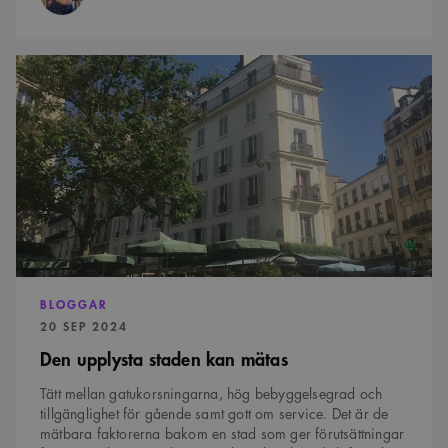
Den
upplysta
staden
kan
mätas
BLOGGAR
PUBLICERAD:
20 SEP 2024
Den upplysta staden kan mätas
Tätt mellan gatukorsningarna, hög bebyggelsegrad och
tillgänglighet för gående samt gott om service. Det är de
mätbara faktorerna bakom en stad som ger förutsättningar