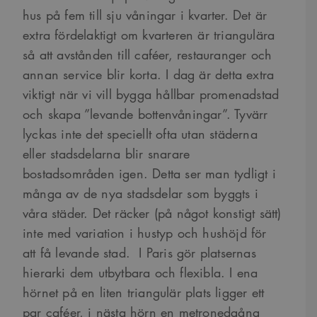
hus på fem till sju våningar i kvarter. Det är
extra fördelaktigt om kvarteren är triangulära
så att avstånden till caféer, restauranger och
annan service blir korta. I dag är detta extra
viktigt när vi vill bygga hållbar promenadstad
och skapa ”levande bottenvåningar”. Tyvärr
lyckas inte det speciellt ofta utan städerna
eller stadsdelarna blir snarare
bostadsområden igen. Detta ser man tydligt i
många av de nya stadsdelar som byggts i
våra städer. Det räcker (på något konstigt sätt)
inte med variation i hustyp och hushöjd för
att få levande stad. I Paris gör platsernas
hierarki dem utbytbara och flexibla. I ena
hörnet på en liten triangulär plats ligger ett
par caféer, i nästa hörn en metronedgång