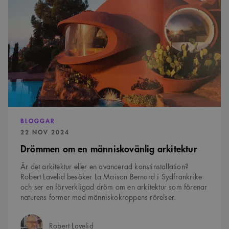
om
använder den nya
en
eller gamla versionen
av Youtube-
människovänlig
gränssnittet.
arkitektur
_cs_s
29
Det här är en
Content
minuter
sessionskaka. Detta är
Square SaaS
59
en mönstertypskaka
.arkitekt.se
sekunder
där ett slumpmässigt
13-siffrigt nummer
läggs till prefixet
_cs_.
BLOGGAR
PUBLICERAD:
22 NOV 2024
Drömmen om en människovänlig arkitektur
Är det arkitektur eller en avancerad konstinstallation?
Robert Lavelid besöker La Maison Bernard i Sydfrankrike
och ser en förverkligad dröm om en arkitektur som förenar
naturens former med människokroppens rörelser.
Robert Lavelid
Författare: