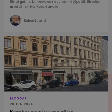
för ett gott liv. En medveten stads- och miljöpolitik förvaltar
arvet väl, skriver Robert Lavelid.
Robert Lavelid
Författare:
Korta
hus
ger
trivsamma
städer
BLOGGAR
PUBLICERAD:
20 JUN 2024
Korta hus ger trivsamma städer