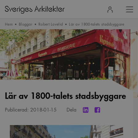
Stä
Logga
men
in
Hem
Bloggar
Robert Lavelid
Lär av 1800-talets stadsbyggare
Lär av 1800-talets stadsbyggare
Publicerad:
2018-01-15
Dela