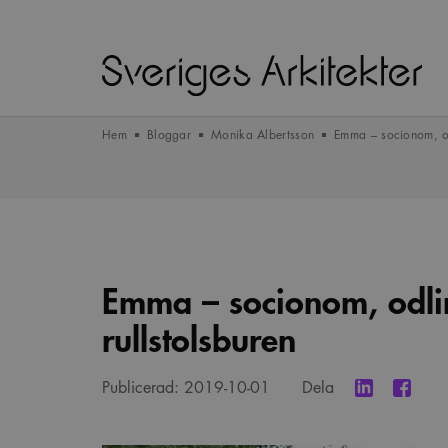
Hem
Bloggar
Monika Albertsson
Emma – socionom, od
Emma – socionom, odli
rullstolsburen
Publicerad:
2019-10-01
Dela