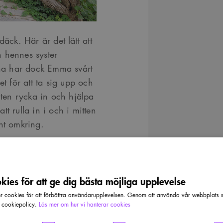
däck. Här är det lätt att
 hennes syster
na har dock Emma svårt
set för att ta sig upp och
nten rycka in och hjälpa
att rulla in i och i mitten
nt omkring.
 nu, säger Emma, men
ies för att ge dig bästa möjliga upplevelse
n assistans dygnet
cookies för att förbättra användarupplevelsen. Genom att använda vår webbplats sa
ker hon, att hela tiden
r cookiepolicy.
Läs mer om hur vi hanterar cookies
tannar inte så länge