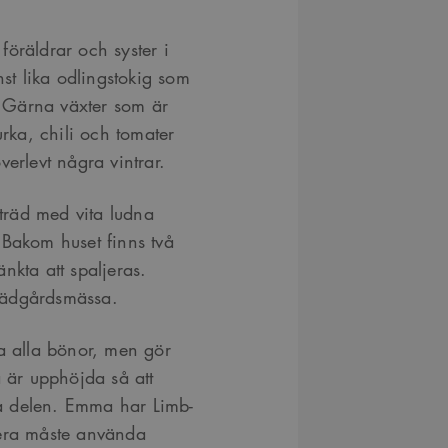
öräldrar och syster i
t lika odlingstokig som
r. Gärna växter som är
urka, chili och tomater
erlevt några vintrar.
 träd med vita ludna
 Bakom huset finns två
nkta att spaljeras.
rädgårdsmässa.
da alla bönor, men gör
är upphöjda så att
a delen. Emma har Limb-
mera måste använda