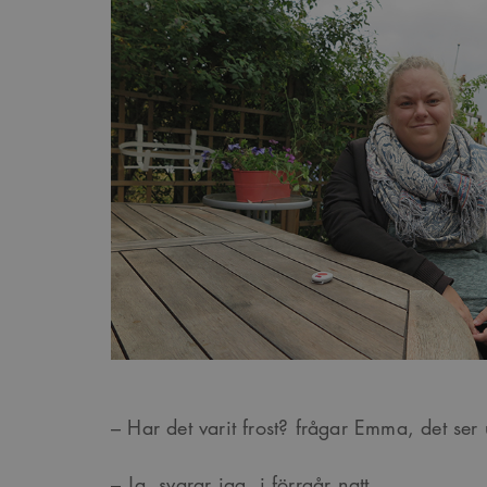
– Har det varit frost? frågar Emma, det ser 
– Ja, svarar jag, i förrgår natt.