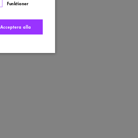
Funktioner
Acceptera alla
nte användas ordentligt
t komma ihåg
 Cookie-Script.com
s. Detta är fördelaktigt
ngen av deras webbplats.