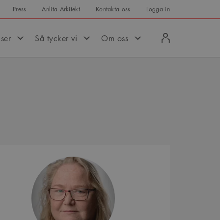
Press
Anlita Arkitekt
Kontakta oss
Logga in
Logga
iser
Så tycker vi
Om oss
in
Monika
Albertsson