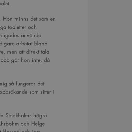
månader
Youtube-videor inbäddade i webbplatser; den kan också 
alet.
.youtube.com
4 veckor
webbplatsbesökaren använder den nya eller gamla versio
gränssnittet.
t. Hon minns det som en
29
Det här är en sessionskaka. Detta är en mönstertypskaka d
Content
minuter
siffrigt nummer läggs till prefixet _cs_.
Square SaaS
iga toaletter och
59
.arkitekt.se
sekunder
tvingades använda
digare arbetat bland
 men att direkt tala
t jobb gör hon inte, då
mig så fungerar det
obbsökande som sitter i
en Stockholms högre
s Ahrbohm och Helge
t klassad och inte