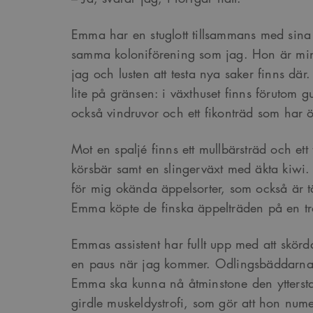
Emma har en stuglott tillsammans med sina f
samma koloniförening som jag. Hon är mins
jag och lusten att testa nya saker finns dä
lite på gränsen: i växthuset finns förutom g
också vindruvor och ett fikonträd som har öv
Mot en spaljé finns ett mullbärsträd och ett
körsbär samt en slingerväxt med äkta kiwi.
för mig okända äppelsorter, som också är tä
Emma köpte de finska äppelträden på en t
Emmas assistent har fullt upp med att skör
en paus när jag kommer. Odlingsbäddarna 
Emma ska kunna nå åtminstone den ytterst
girdle muskeldystrofi, som gör att hon nu