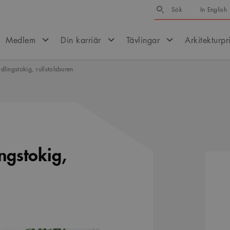
Sök
Sök
In English
Medlem
Din karriär
Tävlingar
Arkitekturpr
lingstokig, rullstolsburen
ngstokig,