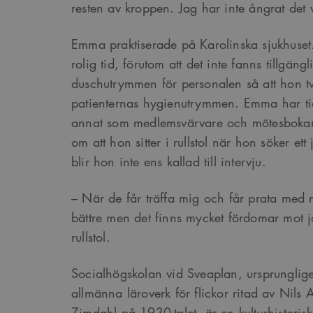
resten av kroppen. Jag har inte ångrat det v
Emma praktiserade på Karolinska sjukhuse
_cs_s
rolig tid, förutom att det inte fanns tillgängl
duschutrymmen för personalen så att hon 
patienternas hygienutrymmen. Emma har ti
annat som medlemsvärvare och mötesbokare,
om att hon sitter i rullstol när hon söker et
blir hon inte ens kallad till intervju.
– När de får träffa mig och får prata med 
bättre men det finns mycket fördomar mot j
rullstol.
Socialhögskolan vid Sveaplan, ursprunglig
allmänna läroverk för flickor ritad av Nil
Zimdahl på 1930-talet, är en kulturhistorisk