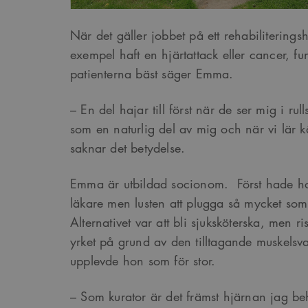
Google Privacy Po
När det gäller jobbet på ett rehabiliterings
Namn
Provider
/
D
exempel haft en hjärtattack eller cancer, f
Pro
Namn
Namn
_cfuvid
.vimeo.com
patienterna bäst säger Emma.
Do
_ga
YSC
Go
LLC
– En del hajar till först när de ser mig i rul
_cfuvid
.challenges.c
.ark
__Secure-ROLLOUT_TOK
som en naturlig del av mig och när vi lär 
saknar det betydelse.
__cf_bm
Cloudflare In
_ga_YPLQ693FFW
.ark
.vimeo.com
_cs_id
Emma är utbildad socionom. Först hade hon 
läkare men lusten att plugga så mycket som
VISITOR_PRIVACY_META
Alternativet var att bli sjuksköterska, men r
yrket på grund av den tilltagande muskels
_cs_c
upplevde hon som för stor.
– Som kurator är det främst hjärnan jag b
VISITOR_INFO1_LIVE