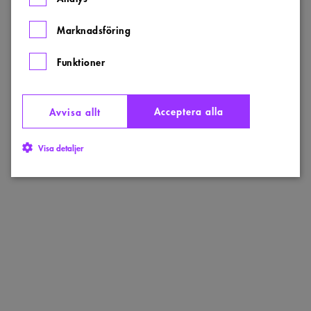
Marknadsföring
Funktioner
Acceptera alla
Avvisa allt
Visa detaljer
Strikt nödvändigt
Analys
Marknadsföring
Funktioner
Strikt nödvändiga kakor tillåter kärnwebbplatsfunktioner som
användarinloggning och kontohantering. Webbplatsen kan inte användas
ordentligt utan strikt nödvändiga cookies.
Namn
Provider
/
Domän
Utgång
Beskrivning