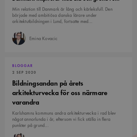
sessioner för att
.arkitekt.se
att beräkna besökar-, session-
där ett slumpmässigt
optimera
och kampanjdata för
Min relation till Danmark är lång och kärleksfull. Den
13-siffrigt nummer
användarupplevelsen
webbplatsanalysrapporterna.
läggs till prefixet
började med ambitiösa danska lärare under
genom att
_cs_.
upprätthålla
_ga_YPLQ693FFW
.arkitekt.se
1 år 1
Denna cookie används av
arkitektutbildningen i Lund, fortsatte med...
sessionens konsistens
månad
Google Analytics för att
VISITOR_PRIVACY_METADATA
5
Denna cookie
YouTube
och tillhandahålla
bevara sessionstillståndet.
månader
används för att lagra
.youtube.com
personliga tjänster.
4 veckor
användarens
Emina Kovacic
samtycke och
Författare:
__cf_bm
29
Denna cookie
Cloudflare Inc.
sekretessval för deras
minuter
används för att skilja
.vimeo.com
interaktion med
52
mellan människor
webbplatsen. Den
sekunder
och bots. Detta är
registrerar uppgifter
fördelaktigt för
Bildningsandan
om besökarens
webbplatsen för att
på
samtycke om olika
BLOGGAR
göra giltiga
årets
sekretesspolicyer och
rapporter om
PUBLICERAD:
2 SEP 2020
inställningar, vilket
arkitekturvecka
användningen av
säkerställer att deras
för
deras webbplats.
Bildningsandan på årets
preferenser hedras i
oss
framtida sessioner.
närmare
arkitekturvecka för oss närmare
varandra
_cs_c
1 år 1
Det här är en
Content
varandra
månad
sessionskaka. Detta är
Square SaaS
en mönstertypskaka
.arkitekt.se
där ett slumpmässigt
13-siffrigt nummer
Karlshamns kommuns andra arkitekturvecka i rad blev
läggs till prefixet
något annorlunda i år, eftersom vi fick ställa in flera
_cs_.
punkter på grund...
VISITOR_INFO1_LIVE
5
Denna cookie ställs in
Google LLC
månader
av Youtube för att
.youtube.com