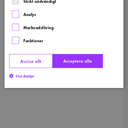
Strikt nödvändigt
Analys
Marknadsföring
Funktioner
Acceptera alla
Avvisa allt
Visa detaljer
Strikt nödvändigt
Analys
Marknadsföring
Funktioner
Strikt nödvändiga kakor tillåter kärnwebbplatsfunktioner som
användarinloggning och kontohantering. Webbplatsen kan inte användas