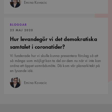
4 veckor
hålla reda på
Emina Kovacic
Författare:
användarinställninga
för Youtube-videor
inbäddade i
webbplatser; den kan
också avgöra om
Hur
webbplatsbesökaren
levandegör
BLOGGAR
använder den nya
vi
eller gamla versionen
PUBLICERAD:
25 MAJ 2020
det
av Youtube-
demokratiska
gränssnittet.
Hur levandegör vi det demokratiska
samtalet
_cs_s
i
29
Det här är en
Content
samtalet i coronatider?
minuter
sessionskaka. Detta är
coronatider?
Square SaaS
59
en mönstertypskaka
.arkitekt.se
sekunder
där ett slumpmässigt
Vi funderade hur vi skulle kunna presentera förslag så att
13-siffrigt nummer
så många som möjligt kan ta del av dem nu när vi inte kan
läggs till prefixet
_cs_.
ordna ett öppet samrådsmöte. Då kom vår planarkitekt på
en lysande idé.
Emina Kovacic
Författare: