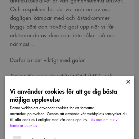
arkitektkollektivet är vårt gemensamma ansvar.
Och respekten för det var och en av oss
dagligen kämpar med och åstadkommer
byggs bäst och trovärdigast upp när vi får
erkännande av dem som inte råkar stå oss
närmast…
Därför är det viktigt med galor.
Emina Kovacic är arkitekt SAR/MSA och
×
stadsarkitekt i Karlshamn
Vi använder cookies för att ge dig bästa
möjliga upplevelse
Denna webbplats använder cookies för att förbättra
användarupplevelsen. Genom att använda vår webbplats samtycker du
till alla cookies i enlighet med vår cookiepolicy.
Läs mer om hur vi
hanterar cookies