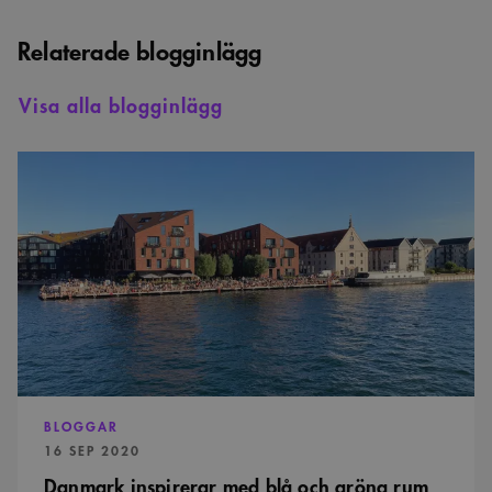
bots. Detta är
fördelaktigt
Relaterade blogginlägg
för
webbplatsen
för att göra
giltiga
Visa alla blogginlägg
rapporter om
användningen
av deras
webbplats.
Danmark
inspirerar
med
blå
och
Namn
Provider
/
Domän
Utgång
Beskrivning
gröna
Provider
/
Namn
Utgång
Beskrivning
rum
_cfuvid
.vimeo.com
Session
Denna cookie
Domän
Provider
/
Namn
Utgång
Beskrivning
används för att spåra
Domän
användare över
_ga
1 år 1
Detta cookie-namn är
Google
sessioner för att
månad
associerat med Google
YSC
Session
Denna cookie ställs in
Google LLC
LLC
optimera
Universal Analytics - vilket är
av YouTube för att
.youtube.com
.arkitekt.se
användarupplevelsen
en viktig uppdatering av
spåra visningar av
genom att
Googles mer vanliga
inbäddade videor.
upprätthålla
analystjänst. Denna cookie
sessionens konsistens
används för att särskilja
__Secure-ROLLOUT_TOKEN
.youtube.com
5
och tillhandahålla
unika användare genom att
månader
personliga tjänster.
BLOGGAR
tilldela ett slumpmässigt
4 veckor
genererat nummer som
PUBLICERAD:
16 SEP 2020
_cfuvid
.challenges.cloudflare.com
Session
Denna cookie
klientidentifierare. Den ingår
_cs_id
1 år 1
Det här är en
Content
används för att spåra
i varje sidförfrågan på en
månad
sessionskaka. Detta är
Danmark inspirerar med blå och gröna rum
Square SaaS
användare över
webbplats och används för
en mönstertypskaka