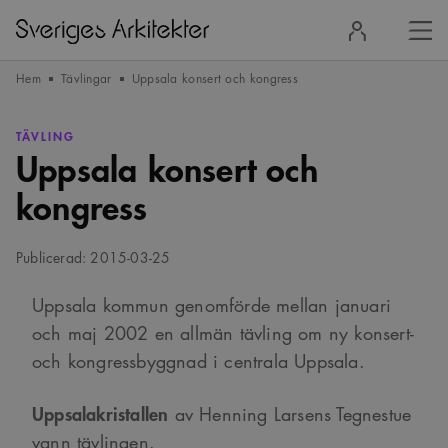
Stä
Logga
men
in
Hem
Tävlingar
Uppsala konsert och kongress
TÄVLING
Uppsala konsert och
kongress
Publicerad: 2015-03-25
Uppsala kommun genomförde mellan januari
och maj 2002 en allmän tävling om ny konsert-
och kongressbyggnad i centrala Uppsala.
Uppsalakristallen
av Henning Larsens Tegnestue
vann tävlingen.