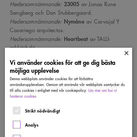
23005
Hedersomnämnande:
av Jonas Rune
Sangberg och Dan Stubbergaard.
Nymåne
Hedersomnämnande:
av Carvajal Y
Casariego arquitectos.
Heartbeat
Hedersomnämnande:
av TALLI-
arkkitehdit.
×
Vi använder cookies för att ge dig bästa
Tävlingsjury
möjliga upplevelse
Lena Hartwig (s), kommunstyrelsen
Denna webbplats använder cookies för att förbättra
användarupplevelsen. Genom att använda vår webbplats samtycker du
Maj-Britt Andersson (kd), kommunstyrelsen
till alla cookies i enlighet med vår cookiepolicy.
Läs mer om hur vi
Maria Fregidou-Malama (v), kulturnämnden
hanterar cookies
Jan-Erik Wikström (fp), kulturnämnden
Strikt nödvändigt
Monica Östman (s), byggnadsnämnden
Louise Landerholm Bill (m), kommunfullmäktige
Analys
Niclas Malmberg (mp), kommunfullmäktige