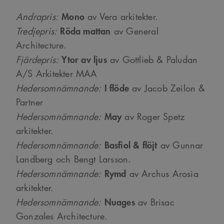
Mono
Andrapris:
av Vera arkitekter.
Röda mattan
Tredjepris:
av General
Architecture.
Ytor av ljus
Fjärdepris:
av Gottlieb & Paludan
A/S Arkitekter MAA
I flöde
Hedersomnämnande:
av Jacob Zeilon &
Partner
May
Hedersomnämnande:
av Roger Spetz
arkitekter.
Basfiol & flöjt
Hedersomnämnande:
av Gunnar
Landberg och Bengt Larsson.
Rymd
Hedersomnämnande:
av Archus Arosia
arkitekter.
Nuages
Hedersomnämnande:
av Brisac
Gonzales Architecture.