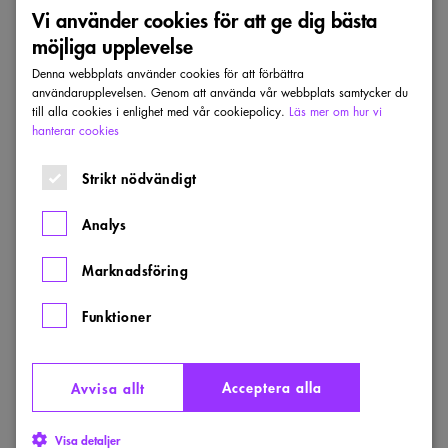
Vi använder cookies för att ge dig bästa
möjliga upplevelse
Förslag – Temp-el
Denna webbplats använder cookies för att förbättra
användarupplevelsen. Genom att använda vår webbplats samtycker du
Rundqvist Arkitekter, Sydväst Landskap
till alla cookies i enlighet med vår cookiepolicy.
Läs mer om hur vi
hanterar cookies
och Black Ljusdesign.
Strikt nödvändigt
Analys
Marknadsföring
Funktioner
Acceptera alla
Avvisa allt
Temp-el, av Rundqvist Arkitekter, Sydväst Landskap och Black
Visa detaljer