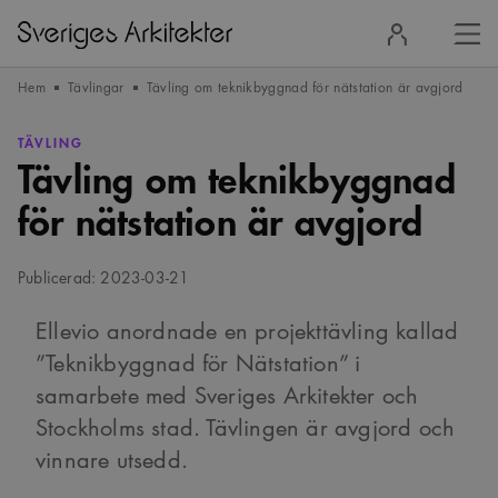
Stä
Logga
men
in
Hem
Tävlingar
Tävling om teknikbyggnad för nätstation är avgjord
TÄVLING
Tävling om teknikbyggnad
för nätstation är avgjord
Publicerad: 2023-03-21
Ellevio anordnade en projekttävling kallad
”Teknikbyggnad för Nätstation” i
samarbete med Sveriges Arkitekter och
Stockholms stad. Tävlingen är avgjord och
vinnare utsedd.