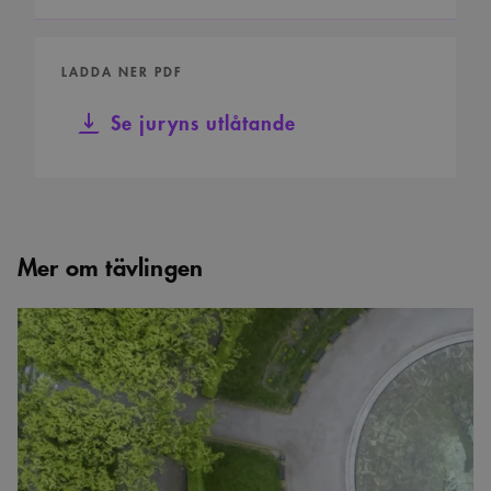
LADDA NER PDF
Se juryns utlåtande
Mer om tävlingen
Tävling
om
teknikbyggnad
för
nätstation