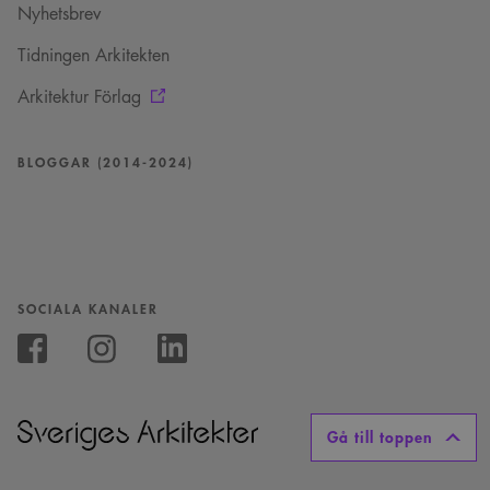
Nyhetsbrev
Tidningen Arkitekten
Arkitektur Förlag
BLOGGAR (2014-2024)
SOCIALA KANALER
Följ
oss
Följ
Följ
på
oss
oss
Instagram
på
på
Facebook
Linkedin
Gå till toppen