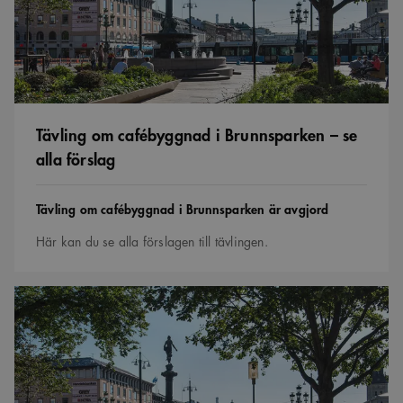
alla
förslag
Tävling om cafébyggnad i Brunnsparken – se
alla förslag
Tävling
Tävling om cafébyggnad i Brunnsparken är avgjord
Här kan du se alla förslagen till tävlingen.
Tävling
om
cafébyggnad
i
Brunnsparken