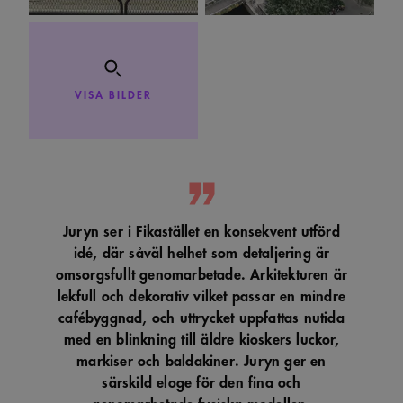
inbäddade i
webbplatser; den kan
också avgöra om
webbplatsbesökaren
använder den nya
eller gamla versionen
av Youtube-
VISA BILDER
gränssnittet.
_cs_s
29
Det här är en
Content
minuter
sessionskaka. Detta är
Square SaaS
59
en mönstertypskaka
.arkitekt.se
sekunder
där ett slumpmässigt
13-siffrigt nummer
läggs till prefixet
_cs_.
Juryn ser i Fikastället en konsekvent utförd
idé, där såväl helhet som detaljering är
omsorgsfullt genomarbetade. Arkitekturen är
lekfull och dekorativ vilket passar en mindre
cafébyggnad, och uttrycket uppfattas nutida
med en blinkning till äldre kioskers luckor,
markiser och baldakiner. Juryn ger en
särskild eloge för den fina och
genomarbetade fysiska modellen.