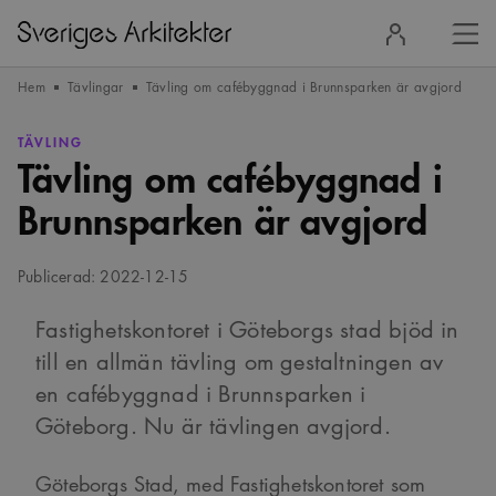
Stä
Logga
men
in
Hem
Tävlingar
Tävling om cafébyggnad i Brunnsparken är avgjord
TÄVLING
Tävling om cafébyggnad i
Brunnsparken är avgjord
Publicerad: 2022-12-15
Fastighetskontoret i Göteborgs stad bjöd in
till en allmän tävling om gestaltningen av
en cafébyggnad i Brunnsparken i
Göteborg. Nu är tävlingen avgjord.
Göteborgs Stad, med Fastighetskontoret som