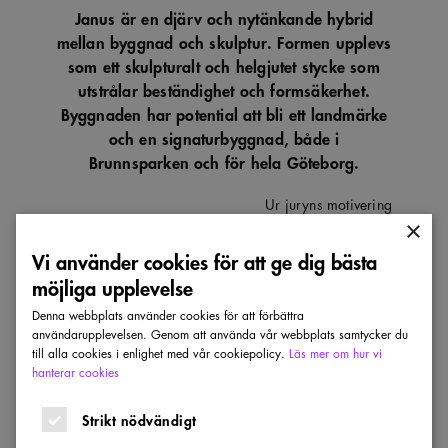
Janus är en djärv och nytänkande hybrid
mellan byggnad och skulptur. Formen upplevs
som ett skulpturalt och helgjutet stycke som
utstrålar beständighet och formsäkerhet.
Byggnaden har potential att bli ett landmärke
och en signaturbyggnad, både i
Brunnsparken och för hela Göteborg.
Ur juryns motivering
×
Vi använder cookies för att ge dig bästa
möjliga upplevelse
Se förslaget (PDF)
Denna webbplats använder cookies för att förbättra
användarupplevelsen. Genom att använda vår webbplats samtycker du
till alla cookies i enlighet med vår cookiepolicy.
Läs mer om hur vi
Hedersomnämnanden
hanterar cookies
Strikt nödvändigt
Två hedersomnämnanden utan inbördes