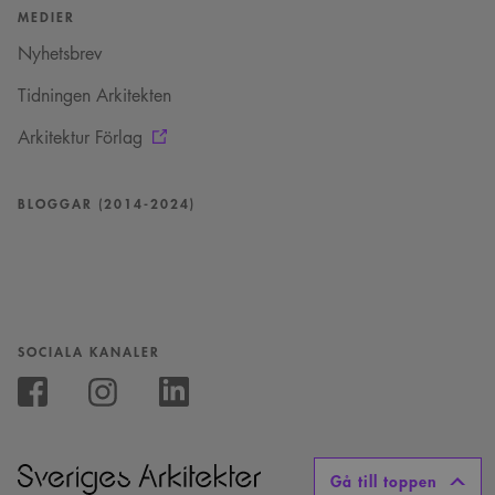
MEDIER
Nyhetsbrev
Tidningen Arkitekten
Arkitektur Förlag
BLOGGAR (2014-2024)
SOCIALA KANALER
Följ
oss
Följ
Följ
på
oss
oss
Instagram
på
på
Facebook
Linkedin
Gå till toppen