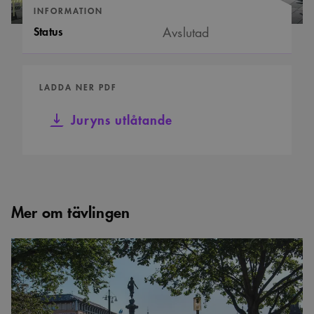
INFORMATION
Status
Avslutad
LADDA NER PDF
Juryns utlåtande
Mer om tävlingen
Tävling
om
cafébyggnad
i
Brunnsparken
–
se