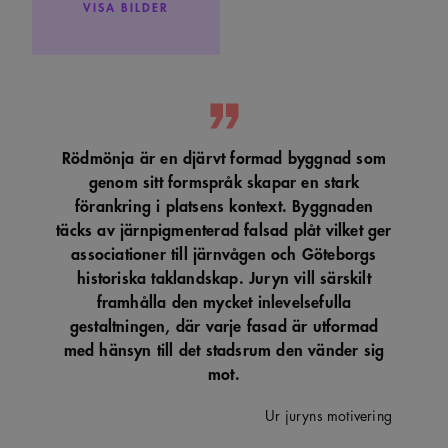
VISA BILDER
Rödmönja är en djärvt formad byggnad som
genom sitt formspråk skapar en stark
förankring i platsens kontext. Byggnaden
täcks av järnpigmenterad falsad plåt vilket ger
associationer till järnvågen och Göteborgs
historiska taklandskap. Juryn vill särskilt
framhålla den mycket inlevelsefulla
gestaltningen, där varje fasad är utformad
med hänsyn till det stadsrum den vänder sig
mot.
Ur juryns motivering