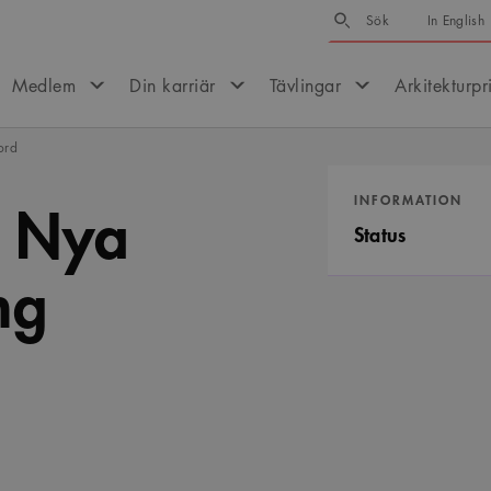
Sök
Sök
In English
Medlem
Din karriär
Tävlingar
Arkitekturpr
ord
g Nya
INFORMATION
Status
ng