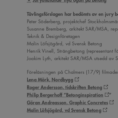
VISITOR_INFO1_LIVE
Tävlingsförslagen har bedömts av en jury b
Peter Söderberg, projektchef Stockholms
_cs_s
Susanne Bremberg, arkitekt SAR/MSA, repr
Teknik & Designföretagen
Malin Löfsjögård, vd Svensk Betong
Henrik Vinell, Strängbetong (representant f
Joakim Lyth, arkitekt SAR/MSA utsedd av Sv
Föreläsningen på Chalmers (17/9) filmade
Lena Mörk, Nordbygg
Roger Andersson, tidskriften Betong
Philip Bergerhoff ”Betonginspiration
”
Göran Andreasson, Graphic Concretes
Malin Löfsjögård, vd Svensk Betong