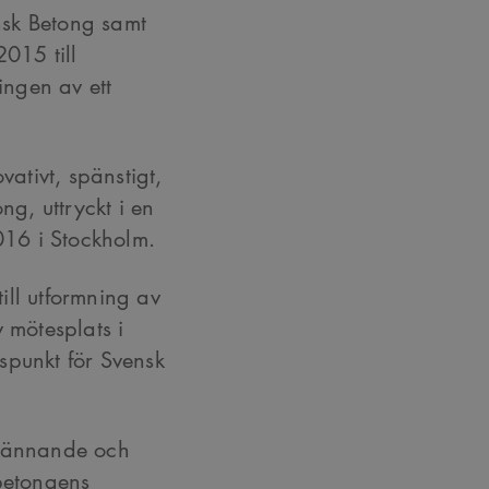
sk Betong samt
2015 till
ingen av ett
vativt, spänstigt,
g, uttryckt i en
16 i Stockholm.
till utformning av
 mötesplats i
spunkt för Svensk
spännande och
 betongens