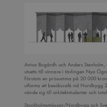
Anton Bogårdh och Anders Stenholm, K
utsetts till vinnare i tävlingen Nya Ög
Förutom en prissumma på 20 000 krono
utforma ett besökscafé vid Nordbygg 
vände sig till arkitektstudenter och tot
Stockholmsmässan/Nordbygg och Sven