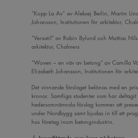
__cf_bm
C
.
”Kopp La Av” av Aleksej Beilin, Martin Li
Google Privacy Po
Johansson, Institutionen för arkitektur, Cha
Namn
Provider
/
D
”Versatil” av Robin Bylund och Mattias Nilss
Pro
Namn
Namn
_cfuvid
.vimeo.com
Do
arkitektur, Chalmers
_ga
YSC
Go
LLC
_cfuvid
.challenges.c
”Woven – en väv av betong” av Camilla Vä
.ark
__Secure-ROLLOUT_TOK
Elizabeth Johansson, Institutionen för arkit
__cf_bm
Cloudflare In
_ga_YPLQ693FFW
.ark
.vimeo.com
_cs_id
Det vinnande förslaget belönas med en p
kronor. Samtliga studenter som har deltagi
hedersomnämnda förslag kommer att present
VISITOR_PRIVACY_META
under Nordbygg samt bjudas in till ett pr
hos företag inom betongindustrin.
_cs_c
Juryutlåtande_nya ögon på betong