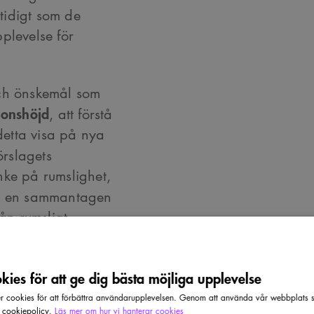
tidigt som de
plevelse för
och önskemål som
ionshöjd
, att förstå
 detta visa på nya
förslagets
nke på rumslighet,
, en sammantagen
rån rumsligt
omförbarhet,
Hur
 till färdig
ies för att ge dig bästa möjliga upplevelse
 de tids- och
lingsprogrammet.
cookies för att förbättra användarupplevelsen. Genom att använda vår webbplats sa
r cookiepolicy.
Läs mer om hur vi hanterar cookies