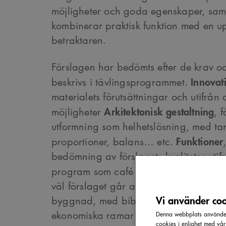
möjligheter och goda egenskaper, sam
kombinerar praktisk funktion med en up
betraktaren.
Förslagen har bedömts efter de krav 
Innovat
beskrivs i tävlingsprogrammet.
materialets förutsättningar och utifrån
Arkitektonisk gestaltning
möjligheter
, 
utformning som helhetslösning, med ta
Funktioner
proportioner, balans… etc.
bedömning av förslagets kvaliteter utif
Gen
program som café och mötesplats
väl förslaget går att genomföra från idé
Vi använder cook
byggnad, med bibehållen kvalitet inom
ekonomiska ramar som satts upp i täv
Denna webbplats använder 
cookies i enlighet med vå