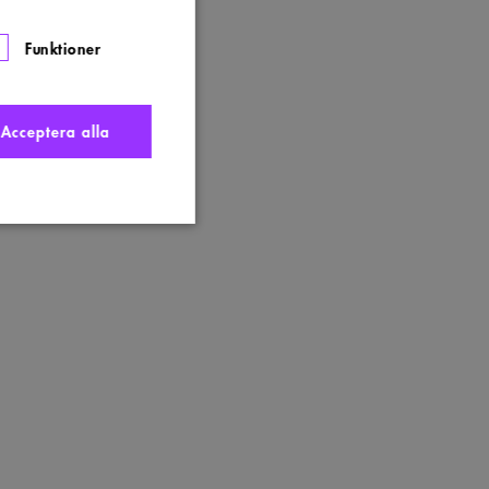
Funktioner
Acceptera alla
nte användas ordentligt
t komma ihåg
 Cookie-Script.com