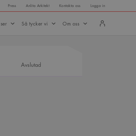
Press
Anlita Arkitekt
Kontakta oss
Logga in
Logga
iser
Så tycker vi
Om oss
in
Avslutad