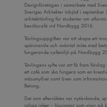
Designföretagen i samarbete med Sven
Sveriges Arkitekter inbjöd i september 
arkitekttävling för studenter om utformn
besökscafé vid Nordbygg 2016.
Tävlingsuppgiften var att skapa ett inno
spännande och oväntat möte med beton
fungerande cafémiljö på Nordbygg 20
Tävlingens syfte var att få fram förslag 
ett café som ska fungera som en kreativ
mässmyllret samt även som information
Betong.
Det som eftersöktes var nytänkande, 
roliga idéer – lösningar som visar på