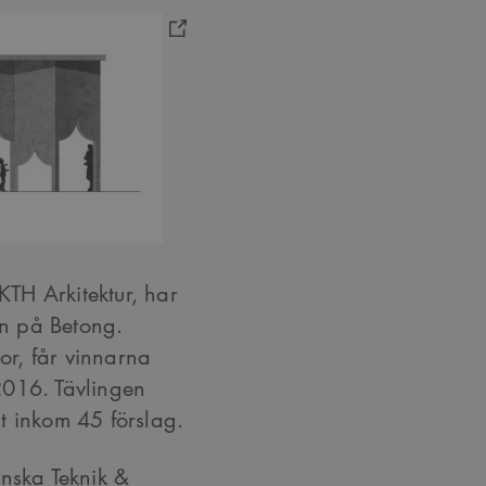
TH Arkitektur, har
on på Betong.
r, får vinnarna
2016. Tävlingen
alt inkom 45 förslag.
ska Teknik &