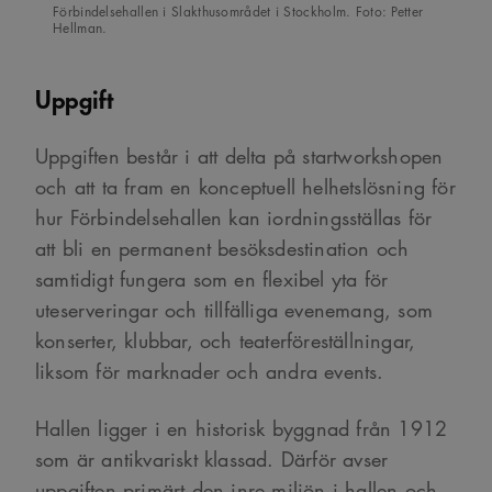
Förbindelsehallen i Slakthusområdet i Stockholm. Foto: Petter
Hellman.
Uppgift
Uppgiften består i att delta på startworkshopen
och att ta fram en konceptuell helhetslösning för
hur Förbindelsehallen kan iordningsställas för
att bli en permanent besöksdestination och
samtidigt fungera som en flexibel yta för
uteserveringar och tillfälliga evenemang, som
konserter, klubbar, och teaterföreställningar,
liksom för marknader och andra events.
Hallen ligger i en historisk byggnad från 1912
som är antikvariskt klassad. Därför avser
uppgiften primärt den inre miljön i hallen och