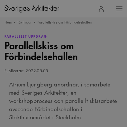
Stä
Logga
men
in
Hem
Tävlingar
Parallellskiss om Förbindelsehallen
PARALLELLT UPPDRAG
Parallellskiss om
Förbindelsehallen
Publicerad: 2022-05-05
Atrium Ljungberg anordnar, i samarbete
med Sveriges Arkitekter, en
workshopprocess och parallellt skissarbete
avseende Förbindelsehallen i
Slakthusområdet i Stockholm.