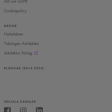
sekunder
där ett slumpmässigt
Allt om GDPR
13-siffrigt nummer
läggs till prefixet
Cookiepolicy
_cs_.
MEDIER
Nyhetsbrev
Tidningen Arkitekten
Arkitektur Förlag
BLOGGAR (2014-2024)
SOCIALA KANALER
Följ