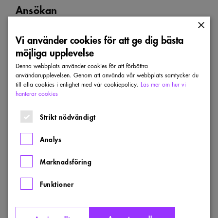
Ansökan
×
Uppdragets första steg är en öppen ansökan
Vi använder cookies för att ge dig bästa
med en presentation av företaget/teamet, CV
möjliga upplevelse
och beskrivning av tilltänkt team,
Denna webbplats använder cookies för att förbättra
referensprojekt, en kort beskrivning av hur man
användarupplevelsen. Genom att använda vår webbplats samtycker du
till alla cookies i enlighet med vår cookiepolicy.
Läs mer om hur vi
skulle ta sig an uppdraget samt ett par
hanterar cookies
referensbilder på liknande
Strikt nödvändigt
miljöer/platser/koncept (behöver inte vara
företagets egna referensprojekt).
Analys
Tre kontor/team väljs av arrangören och bjuds
Marknadsföring
in att delta i uppdraget.
Funktioner
Ansökan mejlas in till Marcus Lindh på mejl:
marcus.lindh@al.se
.