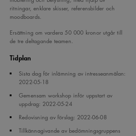
för
besökarens
ritningar, enklare skisser, referensbilder och
cookie. Det är
nödvändigt att
moodboards.
Cookie-
Google Privacy Policy
Script.com
cookiebanner
Ersättning om vardera 50 000 kronor utgår till
fungerar
korrekt.
de tre deltagande teamen.
SnippetSessionId
snippets.arkitekt.se
Session
__cf_bm
29
Denna cookie
Cloudflare Inc.
Tidplan
minuter
används för
.fonts.net
54
att skilja
sekunder
mellan
människor och
Sista dag för inlämning av intresseanmälan:
bots. Detta är
fördelaktigt
2022-05-18
för
webbplatsen
för att göra
Gemensam workshop inför uppstart av
giltiga
rapporter om
uppdrag: 2022-05-24
användningen
av deras
webbplats.
Redovisning av förslag: 2022-06-08
Tillkännagivande av bedömningsgruppens