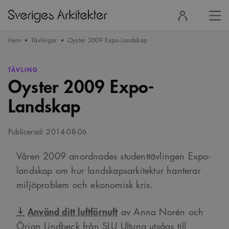
Stä
Logga
men
in
Hem
Tävlingar
Oyster 2009 Expo-Landskap
TÄVLING
Oyster 2009 Expo-
Landskap
Publicerad: 2014-08-06
Våren 2009 anordnades studenttävlingen Expo-
landskap om hur landskapsarkitektur hanterar
miljöproblem och ekonomisk kris.
Använd ditt luftförnuft
av Anna Norén och
Örjan Lindbeck från SLU Ultuna utsågs till