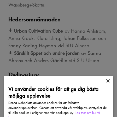
Wassberg+Skotte.
Hedersomnämnaden
Urban Cultivation Cube
av Hanna Ahlström,
Anna Krook, Klara Isling, Johan Folkesson och
Fanny Rading Heyman vid SLU Alnarp.
Särskilt öppet och undre jorden
av Sanna
Ahrens och Anders Gäddlin vid SLU Ultuna.
Tävlingsjury
×
Lena From, controller/projektsamordnare,
Vi använder cookies för att ge dig bästa
Stockholm konst, Stockholm
möjliga upplevelse
Patrick Verhoeven, arkitekt SAR/MSA, Urban
Denna webbplats använder cookies för att förbättra
Designer, Bureau Alle Hosper Sverige,
användarupplevelsen. Genom att använda vår webbplats samtycker du
till alla cookies i enlighet med vår cookiepolicy.
Läs mer om hur vi
Stockholm