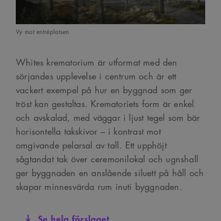
Vy mot entréplatsen
Whites krematorium är utformat med den
sörjandes upplevelse i centrum och är ett
vackert exempel på hur en byggnad som ger
tröst kan gestaltas. Krematoriets form är enkel
och avskalad, med väggar i ljust tegel som bär
horisontella takskivor – i kontrast mot
omgivande pelarsal av tall. Ett upphöjt
sågtandat tak över ceremonilokal och ugnshall
ger byggnaden en anslående siluett på håll och
skapar minnesvärda rum inuti byggnaden.
Se hela förslaget