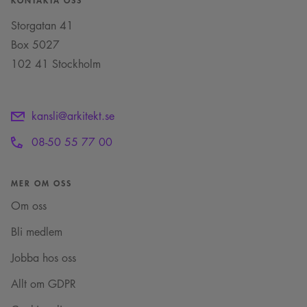
inställningar, vilket
användningen av
säkerställer att deras
deras webbplats.
Storgatan 41
preferenser hedras i
framtida sessioner.
Box 5027
_cs_c
1 år 1
Det här är en
Content
102 41 Stockholm
månad
sessionskaka. Detta är
Square SaaS
en mönstertypskaka
.arkitekt.se
där ett slumpmässigt
13-siffrigt nummer
läggs till prefixet
_cs_.
kansli@arkitekt.se
VISITOR_INFO1_LIVE
5
Denna cookie ställs in
Google LLC
08-50 55 77 00
månader
av Youtube för att
.youtube.com
4 veckor
hålla reda på
användarinställninga
för Youtube-videor
inbäddade i
MER OM OSS
webbplatser; den kan
också avgöra om
Om oss
webbplatsbesökaren
använder den nya
eller gamla versionen
Bli medlem
av Youtube-
gränssnittet.
Jobba hos oss
_cs_s
29
Det här är en
Content
minuter
sessionskaka. Detta är
Square SaaS
Allt om GDPR
59
en mönstertypskaka
.arkitekt.se
sekunder
där ett slumpmässigt
13-siffrigt nummer