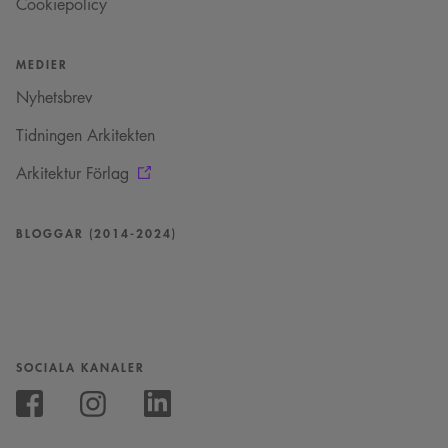
Cookiepolicy
läggs till prefixet
_cs_.
MEDIER
Nyhetsbrev
Tidningen Arkitekten
Arkitektur Förlag
BLOGGAR (2014-2024)
SOCIALA KANALER
Följ
oss
Följ
Följ
på
oss
oss
Instagram