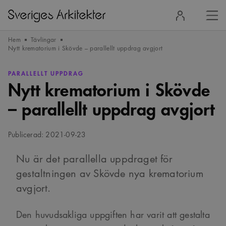
Stä
Logga
men
in
Hem
Tävlingar
Nytt krematorium i Skövde – parallellt uppdrag avgjort
PARALLELLT UPPDRAG
Nytt krematorium i Skövde
– parallellt uppdrag avgjort
Publicerad: 2021-09-23
Nu är det parallella uppdraget för
gestaltningen av Skövde nya krematorium
avgjort.
Den huvudsakliga uppgiften har varit att gestalta