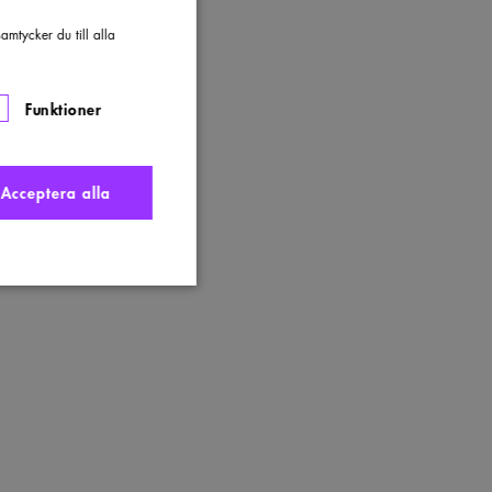
mtycker du till alla
Funktioner
Acceptera alla
nte användas ordentligt
t komma ihåg
 Cookie-Script.com