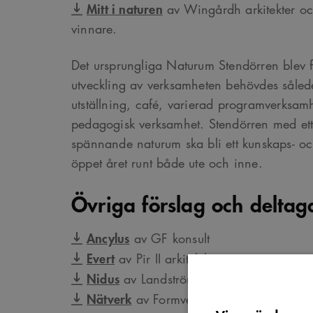
Mitt i naturen
av Wingårdh arkitekter oc
vinnare.
Det ursprungliga Naturum Stendörren blev f
utveckling av verksamheten behövdes sålede
utställning, café, varierad programverksam
pedagogisk verksamhet. Stendörren med ett 
spännande naturum ska bli ett kunskaps- o
öppet året runt både ute och inne.
Övriga förslag och deltag
Ancylus
av GF konsult
Evert
av Pir II arkitektkontor
Nidus
av Landström arkitekter
Nätverk
av Formverkstan Söder arkitekte