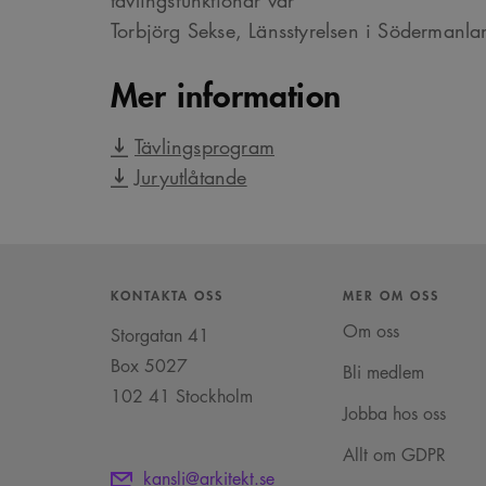
tävlingsfunktionär var
Torbjörg Sekse, Länsstyrelsen i Södermanla
SnippetSessionId
s
__cf_bm
C
Mer information
.
Google Privacy Po
Tävlingsprogram
Juryutlåtande
Namn
Provider
/
D
Pro
Namn
Namn
_cfuvid
.vimeo.com
Do
_ga
YSC
Go
LLC
_cfuvid
.challenges.c
.ark
__Secure-ROLLOUT_TOK
KONTAKTA OSS
MER OM OSS
Om oss
__cf_bm
Storgatan 41
Cloudflare In
_ga_YPLQ693FFW
.ark
.vimeo.com
_cs_id
Box 5027
Bli medlem
102 41 Stockholm
Jobba hos oss
VISITOR_PRIVACY_META
Allt om GDPR
kansli@arkitekt.se