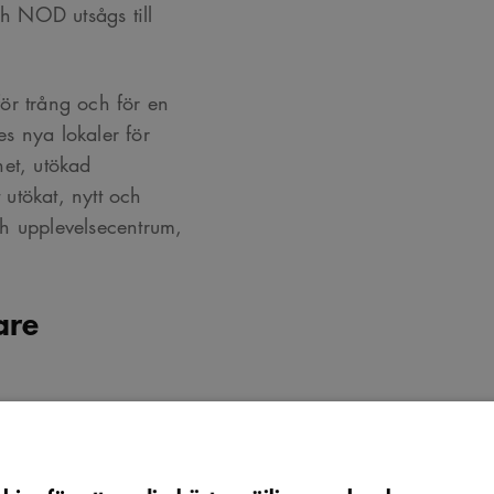
h NOD utsågs till
ör trång och för en
s nya lokaler för
het, utökad
utökat, nytt och
ch upplevelsecentrum,
are
r och konstnärer