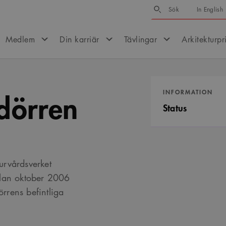
Sök
Sök
In English
Medlem
Din karriär
Tävlingar
Arkitekturpr
dörren
INFORMATION
Status
urvårdsverket
llan oktober 2006
rrens befintliga