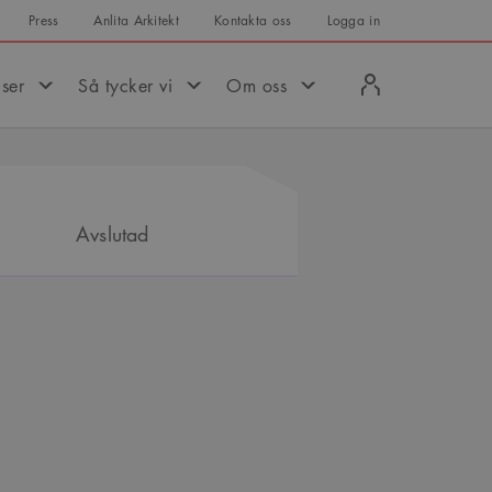
Press
Anlita Arkitekt
Kontakta oss
Logga in
Logga
iser
Så tycker vi
Om oss
in
Avslutad