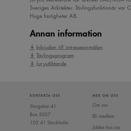
CookieScriptConsent
C
w
Sveriges Arkitekter. Tävlingsfunktionär var 
Huge fastigheter AB.
SnippetSessionId
s
__cf_bm
C
Annan information
.
Google Privacy Po
Inbjudan till intresseanmälan
Tävlingsprogram
Namn
Provider
/
D
Pro
Namn
Namn
Juryutlåtande
_cfuvid
.vimeo.com
Do
_ga
YSC
Go
LLC
_cfuvid
.challenges.c
.ark
__Secure-ROLLOUT_TOK
KONTAKTA OSS
MER OM OSS
__cf_bm
Cloudflare In
_ga_YPLQ693FFW
.ark
.vimeo.com
_cs_id
Om oss
Storgatan 41
Box 5027
Bli medlem
102 41 Stockholm
VISITOR_PRIVACY_META
Jobba hos oss