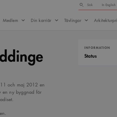
Sök
Sök
In English
Medlem
Din karriär
Tävlingar
Arkitekturpr
uddinge
INFORMATION
Status
2011 och maj 2012 en
av en ny byggnad för
adiset.
gen.