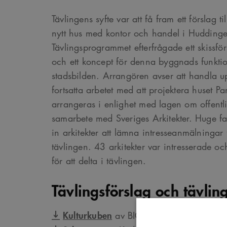
Tävlingens syfte var att få fram ett förslag ti
nytt hus med kontor och handel i Hudding
Tävlingsprogrammet efterfrågade ett skissfö
och ett koncept för denna byggnads funkti
stadsbilden. Arrangören avser att handla up
fortsatta arbetet med att projektera huset Pa
arrangeras i enlighet med lagen om offentl
samarbete med Sveriges Arkitekter. Huge fa
in arkitekter att lämna intresseanmälningar f
tävlingen. 43 arkitekter var intresserade och
för att delta i tävlingen.
Tävlingsförslag och tävlin
Kulturkuben
av BIG och Sweco