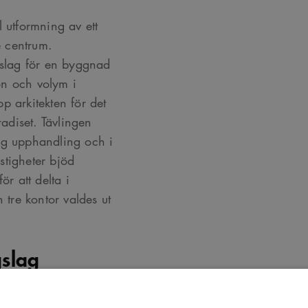
ll utformning av ett
e centrum.
rslag för en byggnad
on och volym i
p arkitekten för det
radiset. Tävlingen
ig upphandling och i
stigheter bjöd
ör att delta i
 tre kontor valdes ut
gslag