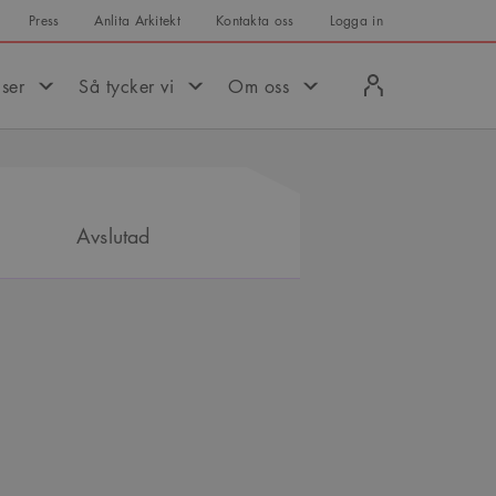
Press
Anlita Arkitekt
Kontakta oss
Logga in
Logga
iser
Så tycker vi
Om oss
in
Avslutad