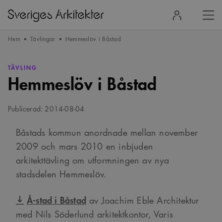
Stä
Logga
men
in
Hem
Tävlingar
Hemmeslöv i Båstad
TÄVLING
Hemmeslöv i Båstad
Publicerad: 2014-08-04
Båstads kommun anordnade mellan november
2009 och mars 2010 en inbjuden
arkitekttävling om utformningen av nya
stadsdelen Hemmeslöv.
Å-stad i Båstad
av Joachim Eble Architektur
med Nils Söderlund arkitektkontor, Varis