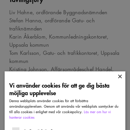
Liv Hahne, ordförande Byggnadsnämnden
Stefan Hanna, ordförande Gatu- och
trafiknämnden
Karin Åkerblom, Kommunledningskontoret,
Uppsala kommun
Tom Karlsson, Gatu- och trafikkontoret, Uppsala
kommun
Kristina Johnson, Affärsområdeschef Handel,
×
Atrium Ljungberg AB
Vi använder cookies för att ge dig bästa
Erik Lindvall VD i Axfast AB
möjliga upplevelse
Bibbi Leine, Landskapsarkitekt LAR/MSA,
utsedd av Sveriges Arkitekter
Denna webbplats använder cookies för att förbättra
användarupplevelsen. Genom att använda vår webbplats samtycker du
Anna Englund, Landskapsarkitekt LAR/MSA,
till alla cookies i enlighet med vår cookiepolicy.
Läs mer om hur vi
utsedd av Sveriges Arkitekter
hanterar cookies