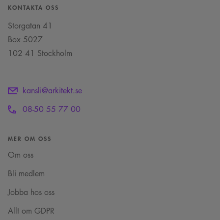
ordentligt utan strikt nödvändiga cookies.
KONTAKTA OSS
Namn
Provider
/
Domän
Utgång
Beskrivning
Storgatan 41
sa_svar_token
www.arkitekt.se
Session
Används för
Box 5027
att ha koll på
inloggning
102 41 Stockholm
CookieScriptConsent
1 månad
Denna cookie
CookieScript
används av
www.arkitekt.se
Cookie-
Script.com-
tjänsten för att
kansli@arkitekt.se
komma ihåg
preferenserna
08-50 55 77 00
för
besökarens
cookie. Det är
nödvändigt att
Cookie-
MER OM OSS
Google Privacy Policy
Script.com
cookiebanner
Om oss
fungerar
korrekt.
Bli medlem
SnippetSessionId
snippets.arkitekt.se
Session
Jobba hos oss
__cf_bm
29
Denna cookie
Cloudflare Inc.
minuter
används för
.fonts.net
54
att skilja
Allt om GDPR
sekunder
mellan
människor och