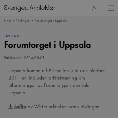
Stä
Logga
men
in
Hem
Tävlingar
Forumtorget i Uppsala
TÄVLING
Forumtorget i Uppsala
Publicerad: 2014-08-01
Uppsala kommun höll mellan juni och oktober
2011 en inbjuden arkitekttävling om
utformningen av Forumtorget i centrala
Uppsala.
Soffta
av White arkitekter vann tävlingen.