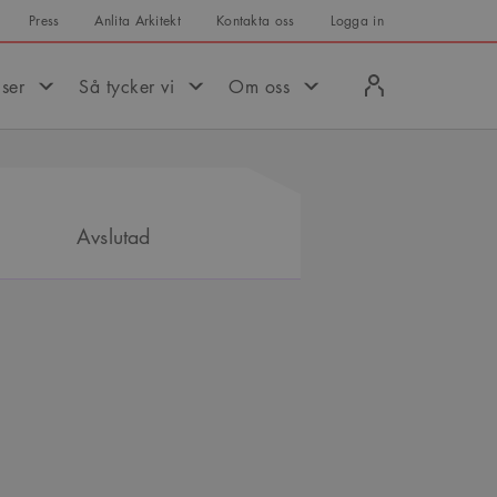
Press
Anlita Arkitekt
Kontakta oss
Logga in
Logga
iser
Så tycker vi
Om oss
in
Avslutad