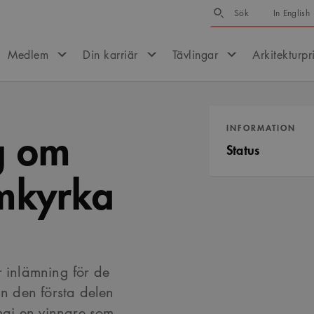
Sök
Sök
In English
Medlem
Din karriär
Tävlingar
Arkitekturpr
ng om
INFORMATION
Status
mkyrka
r inlämning för de
ån den första delen
 maj en vinnare som