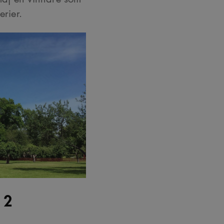
erier.
 2