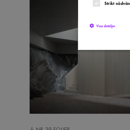
Strikt nödvän
Visa detaljer
Strikt nödvändiga kakor ti
utan strikt nödvändiga cook
Namn
P
sa_svar_token
w
CookieScriptConsent
C
w
SnippetSessionId
s
__cf_bm
C
.
NR 39 FOLIER