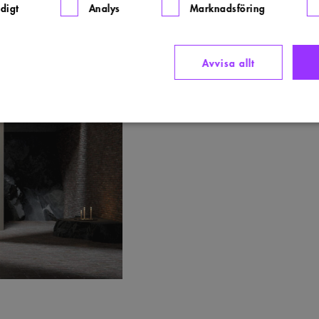
digt
Analys
Marknadsföring
Avvisa allt
Strikt nödvändigt
Analys
Marknadsföring
Funktioner
llåter kärnwebbplatsfunktioner som användarinloggning och kontohantering. Webbplatsen kan i
ies.
rovider
/
Domän
Utgång
Beskrivning
ww.arkitekt.se
Session
Används för att ha koll på inloggning
1 månad
Denna cookie används av Cookie-Script.com-tjänsten för at
ookieScript
preferenserna för besökarens cookie. Det är nödvändigt att
ww.arkitekt.se
cookiebanner fungerar korrekt.
nippets.arkitekt.se
Session
29
Denna cookie används för att skilja mellan människor och bot
loudflare Inc.
minuter
för webbplatsen för att göra giltiga rapporter om användni
fonts.net
54