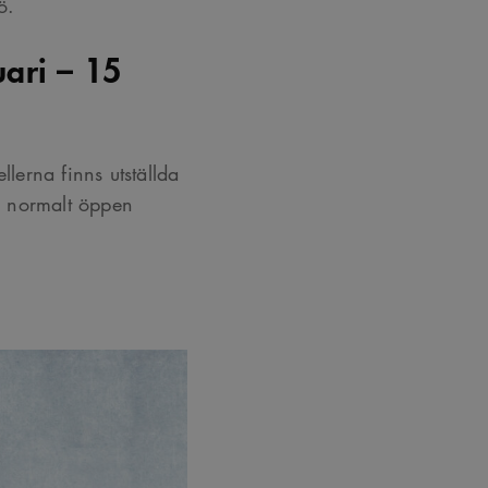
ö.
uari – 15
erna finns utställda
r normalt öppen