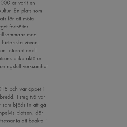
000 år varit en
kultur. En plats som
ts för att möta
et fortsätter
tillsammans med
 historiska väven.
n internationell
atsens olika aktörer
eningsfull verksamhet
2018 och var öppet i
 bredd. I steg två var
or som bjöds in att gå
mpelvis platsen, där
ressanta att beakta i