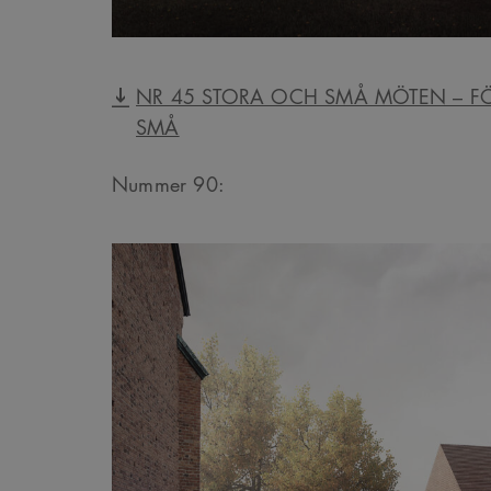
_cs_s
NR 45 STORA OCH SMÅ MÖTEN – F
SMÅ
Nummer 90: