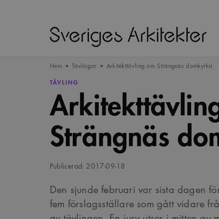
Hem
Tävlingar
Arkitekttävling om Strängnäs domkyrka
TÄVLING
Arkitekttävli
Strängnäs do
Publicerad: 2017-09-18
Den sjunde februari var sista dagen fö
fem förslagsställare som gått vidare fr
av tävlingen. En jury utser i mitten av