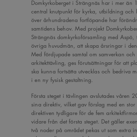
Domkyrkoberget i Strängnäs har i mer än 1
central knutpunkt för kyrka, utbildning och 
över århundradena fortlöpande har förändra
samtidens behov. Med projekt Domkyrkoberg
Strängnäs domkyrkoförsamling med Aspö, 
övriga huvudmän, att skapa årsringar i den
Med fördjupade samtal om samverkan och e
arkitekttävling, ges förutsättningar för att pl
ska kunna fortsätta utvecklas och bedriva m
i en ny fysisk gestaltning.
Första steget i tävlingen avslutades våren 
sina direktiv, vilket gav förslag med en stor
direktiven tydligare för de fem arkitektfirm
vidare från det första steget. Det gäller exe
två noder på området pekas ut som extra int