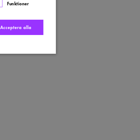
Funktioner
Acceptera alla
nte användas ordentligt
t komma ihåg
 Cookie-Script.com
s. Detta är fördelaktigt
ngen av deras webbplats.