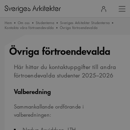
Stä
Logga
men
in
Hem
Om oss
Studenterna
Sveriges Arkitekter Studenterna
Kontakta våra förtroendevalda
Övriga förtroendevalda
Övriga förtroendevalda
Här hittar du kontaktuppgifter till andra
förtroendevalda studenter 2025–2026
Valberedning
Sammankallande ordförande i
valberedningen:
Nadya Arviddson, LTH