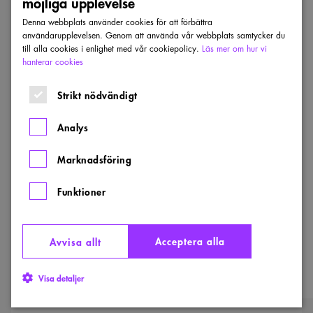
möjliga upplevelse
Denna webbplats använder cookies för att förbättra
Hale Kizildagli, Ultuna
användarupplevelsen. Genom att använda vår webbplats samtycker du
till alla cookies i enlighet med vår cookiepolicy.
Läs mer om hur vi
Tävlingsnämnden
hanterar cookies
Strikt nödvändigt
Adam Zervakos, LTH
Analys
Arkitektur- och barnrådet
Marknadsföring
Alicia Berntsson Lennerstad
Funktioner
Sveriges Arkitekters styrelse
Acceptera alla
Avvisa allt
Valter Fredström, UMA
Visa detaljer