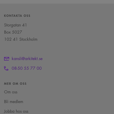
månader
av Youtube för att
.youtube.com
4 veckor
hålla reda på
användarinställninga
för Youtube-videor
KONTAKTA OSS
inbäddade i
webbplatser; den kan
Storgatan 41
också avgöra om
webbplatsbesökaren
Box 5027
använder den nya
eller gamla versionen
102 41 Stockholm
av Youtube-
gränssnittet.
_cs_s
29
Det här är en
Content
minuter
sessionskaka. Detta är
Square SaaS
59
en mönstertypskaka
kansli@arkitekt.se
.arkitekt.se
sekunder
där ett slumpmässigt
13-siffrigt nummer
läggs till prefixet
08-50 55 77 00
_cs_.
MER OM OSS
Om oss
Bli medlem
Jobba hos oss