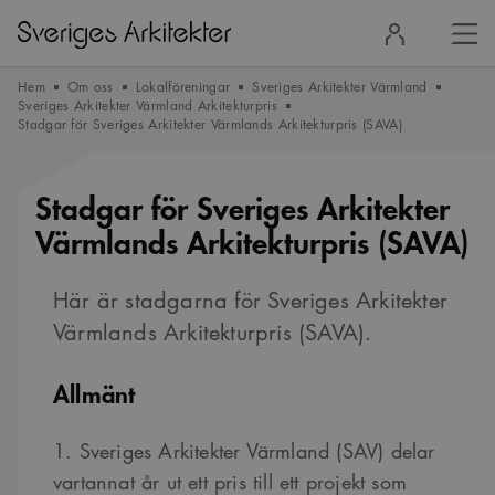
Stä
Logga
men
in
Hem
Om oss
Lokalföreningar
Sveriges Arkitekter Värmland
Sveriges Arkitekter Värmland Arkitekturpris
Stadgar för Sveriges Arkitekter Värmlands Arkitekturpris (SAVA)
Stadgar för Sveriges Arkitekter
Värmlands Arkitekturpris (SAVA)
Här är stadgarna för Sveriges Arkitekter
Värmlands Arkitekturpris (SAVA).
Allmänt
1. Sveriges Arkitekter Värmland (SAV) delar
vartannat år ut ett pris till ett projekt som