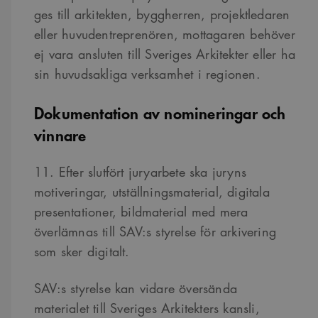
användarinloggning och kontohantering. Webbplatsen kan inte användas
ges till arkitekten, byggherren, projektledaren
ordentligt utan strikt nödvändiga cookies.
eller huvudentreprenören, mottagaren behöver
Namn
Provider
/
Domän
Utgång
Beskrivning
ej vara ansluten till Sveriges Arkitekter eller ha
sa_svar_token
www.arkitekt.se
Session
Används för
sin huvudsakliga verksamhet i regionen.
att ha koll på
inloggning
CookieScriptConsent
1 månad
Denna cookie
CookieScript
Dokumentation av nomineringar och
används av
www.arkitekt.se
Cookie-
vinnare
Script.com-
tjänsten för att
komma ihåg
preferenserna
11. Efter slutfört juryarbete ska juryns
för
besökarens
motiveringar, utställningsmaterial, digitala
cookie. Det är
nödvändigt att
presentationer, bildmaterial med mera
Cookie-
Google Privacy Policy
Script.com
överlämnas till SAV:s styrelse för arkivering
cookiebanner
fungerar
som sker digitalt.
korrekt.
SnippetSessionId
snippets.arkitekt.se
Session
SAV:s styrelse kan vidare översända
__cf_bm
29
Denna cookie
Cloudflare Inc.
minuter
används för
materialet till Sveriges Arkitekters kansli,
.fonts.net
54
att skilja