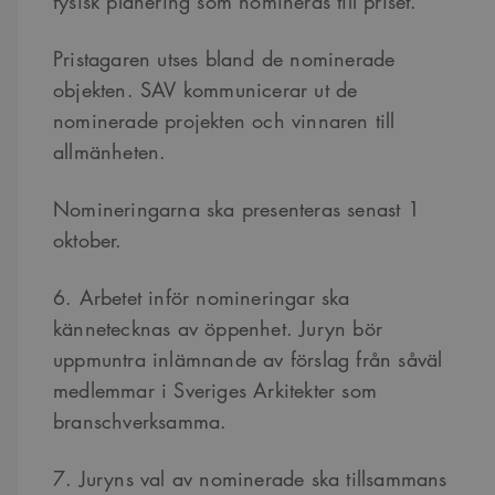
fysisk planering som nomineras till priset.
Pristagaren utses bland de nominerade
objekten. SAV kommunicerar ut de
nominerade projekten och vinnaren till
allmänheten.
Nomineringarna ska presenteras senast 1
oktober.
6. Arbetet inför nomineringar ska
kännetecknas av öppenhet. Juryn bör
uppmuntra inlämnande av förslag från såväl
medlemmar i Sveriges Arkitekter som
branschverksamma.
7. Juryns val av nominerade ska tillsammans