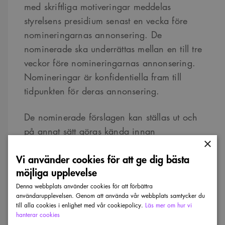
med skriftliga motiveringar meddelas
styrelsens presidium senast en vecka före
nomineringarnas annonsering. De
nominerade ska underrättas mellan en till tre
veckor före nomineringarnas annonsering.
Nomineringar är konfidentiella fram till
tidpunkten för deras annonsering.
De nominerade förslagen kan ställas ut och
på annat sätt göras kända innan
×
prisutdelningen äger rum. I undantagsfall kan
Vi använder cookies för att ge dig bästa
juryn välja att inte genomföra
möjliga upplevelse
nomineringsarbetet. Om detta sker ska motiv
anges till styrelsen.
Denna webbplats använder cookies för att förbättra
användarupplevelsen. Genom att använda vår webbplats samtycker du
till alla cookies i enlighet med vår cookiepolicy.
Läs mer om hur vi
8. Juryns val av prisvinnare såväl som
hanterar cookies