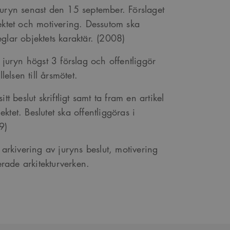
l juryn senast den 15 september. Förslaget
nte användas ordentligt
ektet och motivering. Dessutom ska
peglar objektets karaktär. (2008)
 juryn högst 3 förslag och offentliggör
t komma ihåg
 Cookie-Script.com
lsen till årsmötet.
t beslut skriftligt samt ta fram en artikel
s. Detta är fördelaktigt
tet. Beslutet ska offentliggöras i
ngen av deras webbplats.
9)
 arkivering av juryns beslut, motivering
ade arkitekturverken.
r att optimera
ns och tillhandahålla
r en viktig uppdatering
 av inbäddade videor.
lja unika användare
r att optimera
are. Den ingår i varje
ns och tillhandahålla
on- och kampanjdata för