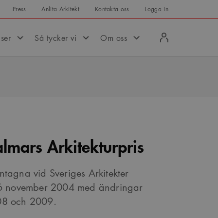
Press
Anlita Arkitekt
Kontakta oss
Logga in
Logga
iser
Så tycker vi
Om oss
in
lmars Arkitekturpris
antagna vid Sveriges Arkitekter
26 november 2004 med ändringar
08 och 2009.