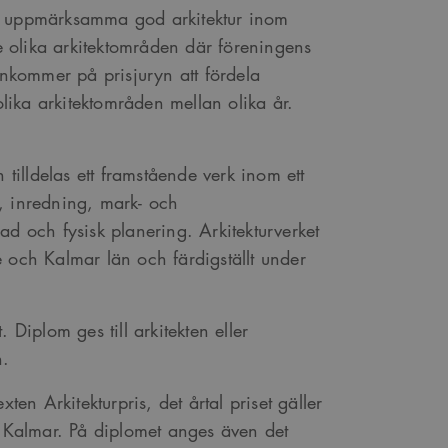
 att uppmärksamma god arkitektur inom
olika arkitektområden där föreningens
kommer på prisjuryn att fördela
ika arkitektområden mellan olika år.
 tilldelas ett framstående verk inom ett
, inredning, mark- och
d och fysisk planering. Arkitekturverket
nge och Kalmar län och färdigställt under
t. Diplom ges till arkitekten eller
n.
ten Arkitekturpris, det årtal priset gäller
e Kalmar. På diplomet anges även det