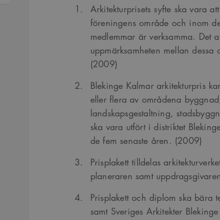
Arkitekturprisets syfte ska vara
föreningens område och inom de 
medlemmar är verksamma. Det an
uppmärksamheten mellan dessa ol
(2009)
Blekinge Kalmar arkitekturpris kan
eller flera av områdena byggnad
landskapsgestaltning, stadsbyggna
ska vara utfört i distriktet Bleki
de fem senaste åren. (2009)
Prisplakett tilldelas arkitekturverke
planeraren samt uppdragsgivare
Prisplakett och diplom ska bära tex
samt Sveriges Arkitekter Bleking