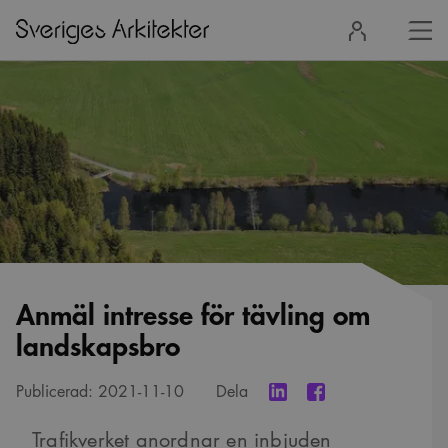
Stä
Logga
men
in
Anmäl intresse för tävling om
landskapsbro
Publicerad:
2021-11-10
Dela
Trafikverket anordnar en inbjuden