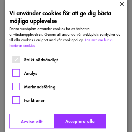
×
Vi använder cookies för att ge dig bästa
ARKITEKTURPRISER
möjliga upplevelse
Nominerade till Trafikverkets arkitekturpris
Denna webbplats använder cookies för att förbättra
2025
användarupplevelsen. Genom att använda vår webbplats samtycker du
till alla cookies i enlighet med vår cookiepolicy.
Läs mer om hur vi
Infrastrukturprojekt är offentliga byggnadsverk och som
hanterar cookies
sådana ska de vara förebildliga. I år är konstverket bLINK
i Göteborg, faunapassager i Västerås, Styrmansbron i
Strikt nödvändigt
Göteborg och Vikenförbindelsen i Karlstad nominerade till
Trafikverkets arkitekturpris.
Analys
PUBLICERAD:
4 MARS 2026
Marknadsföring
Nu
Funktioner
startar
allmän
arkitekttävling
om
cafépaviljong
Acceptera alla
Avvisa allt