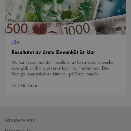
nödvändigt att
Cookie-
Google Privacy Policy
Script.com
cookiebanner
fungerar
korrekt.
SnippetSessionId
snippets.arkitekt.se
Session
__cf_bm
29
Denna cookie
Cloudflare Inc.
LÖN
minuter
används för
.fonts.net
54
att skilja
Resultatet av årets löneenkät är klar
sekunder
mellan
människor och
Nu har vi sammanställt resultatet av förra årets löneenkät
bots. Detta är
fördelaktigt
som gick ut till alla yrkesverksamma medlemmar. Den
för
färdiga lönestatistiken hittar du på Saco lönesök.
webbplatsen
för att göra
giltiga
PUBLICERAD:
10 FEB 2026
rapporter om
användningen
av deras
webbplats.
KONTAKTA OSS
Namn
Provider
/
Domän
Utgång
Beskrivning
Provider
/
Namn
Utgång
Beskrivning
_cfuvid
.vimeo.com
Session
Denna cookie
Domän
Provider
/
Storgatan 41