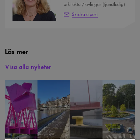
arkitektur/tävlingar (tjänstledig)
Skicka e-post
Läs mer
Visa alla nyheter
Nominerade
till
Trafikverkets
arkitekturpris
2025