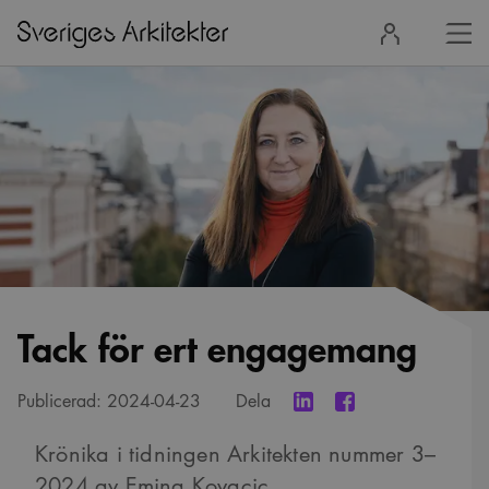
Stä
Logga
men
in
Tack för ert engagemang
Publicerad:
2024-04-23
Dela
Krönika i tidningen Arkitekten nummer 3–
2024 av Emina Kovacic.