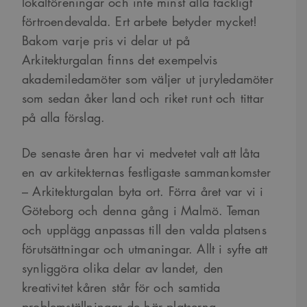
lokalföreningar och inte minst alla fackligt
förtroendevalda. Ert arbete betyder mycket!
Bakom varje pris vi delar ut på
Arkitekturgalan finns det exempelvis
akademiledamöter som väljer ut juryledamöter
som sedan åker land och riket runt och tittar
på alla förslag.
De senaste åren har vi medvetet valt att låta
en av arkitekternas festligaste sammankomster
– Arkitekturgalan byta ort. Förra året var vi i
Göteborg och denna gång i Malmö. Teman
och upplägg anpassas till den valda platsens
förutsättningar och utmaningar. Allt i syfte att
synliggöra olika delar av landet, den
kreativitet kåren står för och samtida
problemställningar de här platserna