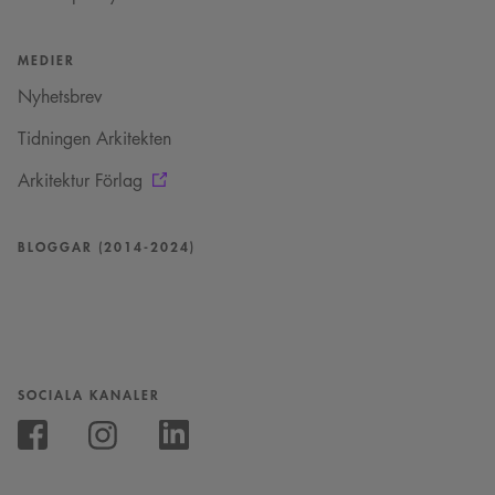
läggs till prefixet
_cs_.
MEDIER
Nyhetsbrev
Tidningen Arkitekten
Arkitektur Förlag
BLOGGAR (2014-2024)
SOCIALA KANALER
Följ
oss
Följ
Följ
på
oss
oss
Instagram
på
på