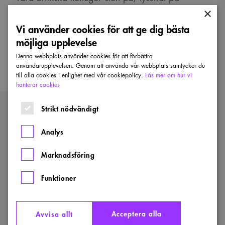
×
intressanta föreläsare inom AI,
designprocess, återbruk och arkitekturaktivism
Vi använder cookies för att ge dig bästa
möjliga upplevelse
och diskuterat det med kollegor på plats.
Denna webbplats använder cookies för att förbättra
användarupplevelsen. Genom att använda vår webbplats samtycker du
till alla cookies i enlighet med vår cookiepolicy.
Läs mer om hur vi
hanterar cookies
Strikt nödvändigt
Läs mer
Analys
Visa alla nyheter
Marknadsföring
Den
Funktioner
globala
scenen
väntar
–
kommer
Acceptera alla
Avvisa allt
du