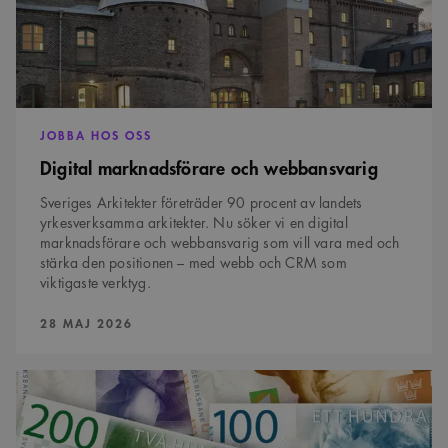
cookie. Det är
nödvändigt att
Cookie-
Google Privacy Policy
Script.com
cookiebanner
fungerar
korrekt.
SnippetSessionId
snippets.arkitekt.se
Session
JOBBA HOS OSS
__cf_bm
29
Denna cookie
Cloudflare Inc.
Digital marknadsförare och webbansvarig
minuter
används för
.fonts.net
54
att skilja
sekunder
mellan
Sveriges Arkitekter företräder 90 procent av landets
människor och
yrkesverksamma arkitekter. Nu söker vi en digital
bots. Detta är
fördelaktigt
marknadsförare och webbansvarig som vill vara med och
för
stärka den positionen – med webb och CRM som
webbplatsen
för att göra
viktigaste verktyg.
giltiga
rapporter om
PUBLICERAD:
28 MAJ 2026
användningen
av deras
webbplats.
Resultatet
av
årets
löneenkät
Namn
Provider
/
Domän
Utgång
Beskrivning
är
Provider
/