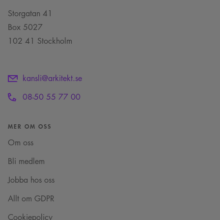
inställningar, vilket
användningen av
säkerställer att deras
deras webbplats.
Storgatan 41
preferenser hedras i
framtida sessioner.
Box 5027
_cs_c
1 år 1
Det här är en
Content
102 41 Stockholm
månad
sessionskaka. Detta är
Square SaaS
en mönstertypskaka
.arkitekt.se
där ett slumpmässigt
13-siffrigt nummer
läggs till prefixet
kansli@arkitekt.se
_cs_.
VISITOR_INFO1_LIVE
5
Denna cookie ställs in
Google LLC
08-50 55 77 00
månader
av Youtube för att
.youtube.com
4 veckor
hålla reda på
användarinställninga
för Youtube-videor
MER OM OSS
inbäddade i
webbplatser; den kan
också avgöra om
Om oss
webbplatsbesökaren
använder den nya
Bli medlem
eller gamla versionen
av Youtube-
gränssnittet.
Jobba hos oss
_cs_s
29
Det här är en
Content
minuter
sessionskaka. Detta är
Allt om GDPR
Square SaaS
59
en mönstertypskaka
.arkitekt.se
sekunder
där ett slumpmässigt
13-siffrigt nummer
Cookiepolicy