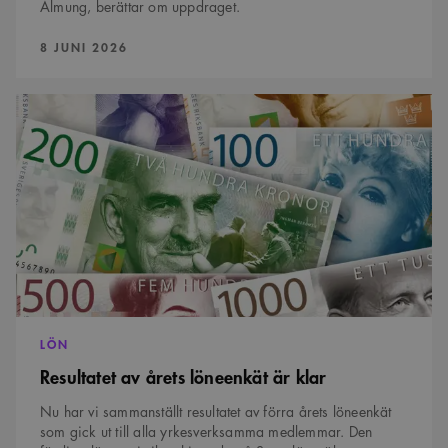
Almung, berättar om uppdraget.
PUBLICERAD:
8 JUNI 2026
Resultatet
av
årets
löneenkät
är
klar
LÖN
Resultatet av årets löneenkät är klar
Nu har vi sammanställt resultatet av förra årets löneenkät
som gick ut till alla yrkesverksamma medlemmar. Den