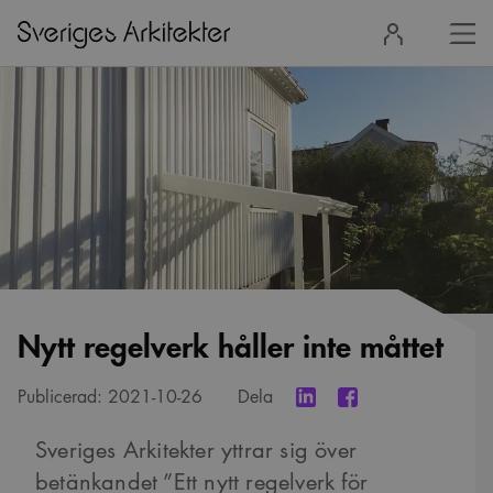
Stä
Logga
men
in
Nytt regelverk håller inte måttet
Publicerad:
2021-10-26
Dela
Sveriges Arkitekter yttrar sig över
betänkandet ”Ett nytt regelverk för