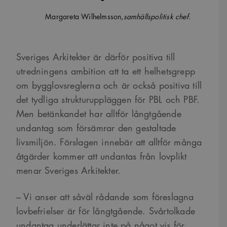
Margareta Wilhelmsson,
samhällspolitisk chef
.
Sveriges Arkitekter är därför positiva till
utredningens ambition att ta ett helhetsgrepp
om bygglovsreglerna och är också positiva till
det tydliga strukturuppläggen för PBL och PBF.
Men betänkandet har alltför långtgående
undantag som försämrar den gestaltade
livsmiljön. Förslagen innebär att alltför många
åtgärder kommer att undantas från lovplikt
menar Sveriges Arkitekter.
– Vi anser att såväl rådande som föreslagna
lovbefrielser är för långtgående. Svårtolkade
undantag underlättar inte på något vis för