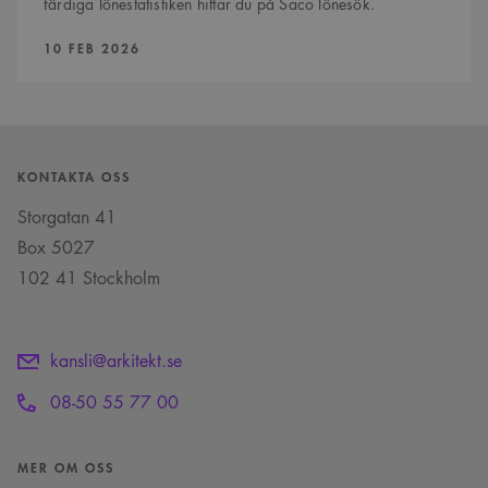
färdiga lönestatistiken hittar du på Saco lönesök.
PUBLICERAD:
10 FEB 2026
KONTAKTA OSS
Storgatan 41
Box 5027
102 41 Stockholm
kansli@arkitekt.se
08-50 55 77 00
MER OM OSS