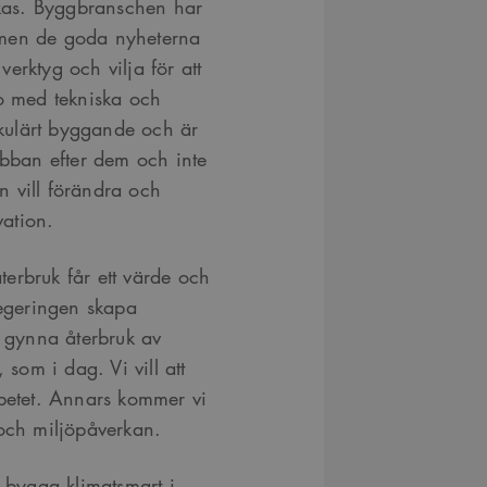
yckas. Byggbranschen har
månader
Youtube-videor inbäddade i webbplatser; den kan också 
.youtube.com
4 veckor
webbplatsbesökaren använder den nya eller gamla versio
 men de goda nyheterna
gränssnittet.
erktyg och vilja för att
29
Det här är en sessionskaka. Detta är en mönstertypskaka d
Content
minuter
siffrigt nummer läggs till prefixet _cs_.
Square SaaS
do med tekniska och
59
.arkitekt.se
sekunder
irkulärt byggande och är
ibban efter dem och inte
 vill förändra och
ation.
erbruk får ett värde och
regeringen skapa
a gynna återbruk av
 som i dag. Vi vill att
rbetet. Annars kommer vi
 och miljöpåverkan.
t bygga klimatsmart i