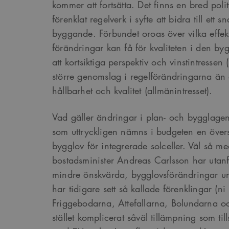
kommer att fortsätta. Det finns en bred polit
förenklat regelverk i syfte att bidra till ett 
byggande. Förbundet oroas över vilka eff
förändringar kan få för kvaliteten i den b
att kortsiktiga perspektiv och vinstintressen 
större genomslag i regelförändringarna än 
hållbarhet och kvalitet (allmänintresset).
Vad gäller ändringar i plan- och bygglagen
som uttryckligen nämns i budgeten en över
bygglov för integrerade solceller. Väl så m
bostadsminister Andreas Carlsson har utanfö
mindre önskvärda, bygglovsförändringar u
har tidigare sett så kallade förenklingar (ni
Friggebodarna, Attefallarna, Bolundarna o
stället komplicerat såväl tillämpning som ti