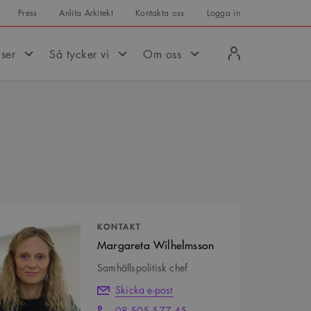
Press
Anlita Arkitekt
Kontakta oss
Logga in
Logga
iser
Så tycker vi
Om oss
in
tpersoner
KONTAKT
Margareta Wilhelmsson
Samhällspolitisk chef
Skicka e-post
08-505 577 45