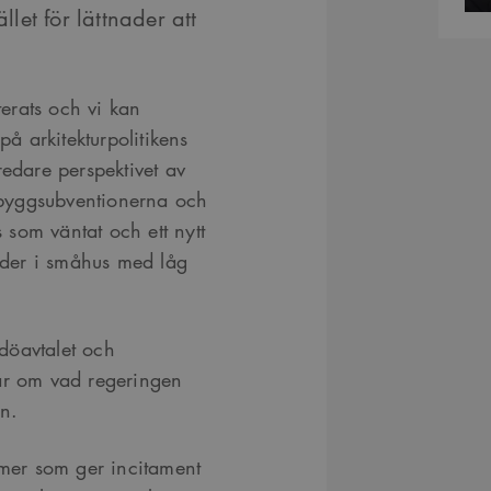
llet för lättnader att
erats och vi kan
på arkitekturpolitikens
redare perspektivet av
byggsubventionerna och
s som väntat och ett nytt
ärder i småhus med låg
idöavtalet och
gar om vad regeringen
n.
rmer som ger incitament