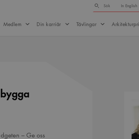
Sök
Sök
In English
Medlem
Din karriär
Tävlingar
Arkitekturpr
t bygga
Kontak
udgeten – Ge oss