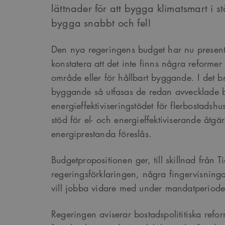
lättnader för att bygga klimatsmart i stä
bygga snabbt och fel!
Den nya regeringens budget har nu present
konstatera att det inte finns några reformer 
område eller för hållbart byggande. I det b
byggande så utfasas de redan avvecklade 
energieffektiviseringstödet för flerbostadshu
stöd för el- och energieffektiviserande åtg
energiprestanda föreslås.
Budgetpropositionen ger, till skillnad från T
regeringsförklaringen, några fingervisnin
vill jobba vidare med under mandatperiode
Regeringen aviserar bostadspolititiska refo