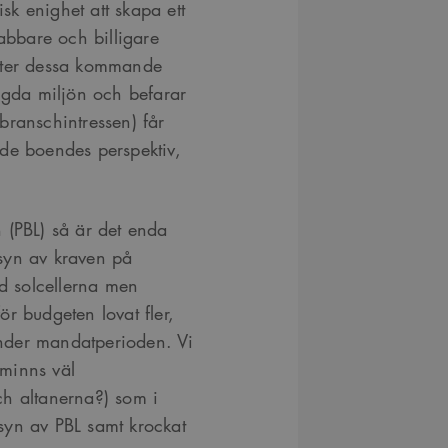
isk enighet att skapa ett
snabbare och billigare
ekter dessa kommande
yggda miljön och befarar
(branschintressen) får
de boendes perspektiv,
 (PBL) så är det enda
syn av kraven på
ed solcellerna men
r budgeten lovat fler,
nder mandatperioden. Vi
 minns väl
ch altanerna?) som i
llsyn av PBL samt krockat