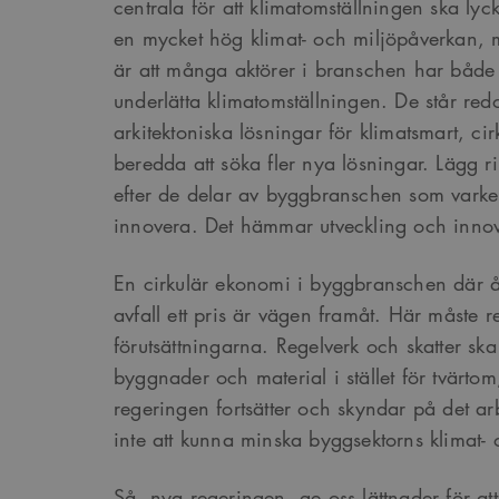
centrala för att klimatomställningen ska l
en mycket hög klimat- och miljöpåverkan,
är att många aktörer i branschen har både v
_cs_s
underlätta klimatomställningen. De står re
arkitektoniska lösningar för klimatsmart, c
beredda att söka fler nya lösningar. Lägg r
efter de delar av byggbranschen som varken
innovera. Det hämmar utveckling och innov
En cirkulär ekonomi i byggbranschen där åt
avfall ett pris är vägen framåt. Här måste 
förutsättningarna. Regelverk och skatter sk
byggnader och material i stället för tvärtom,
regeringen fortsätter och skyndar på det a
inte att kunna minska byggsektorns klimat-
Så, nya regeringen, ge oss lättnader för at