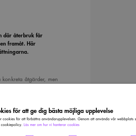
 där återbruk får
ägen framåt. Här
ättningarna.
a konkreta åtgärder, men
ertkommittéerna som ska
arkitektoniska verk.
ies för att ge dig bästa möjliga upplevelse
ktur, form och design och
cookies för att förbättra användarupplevelsen. Genom att använda vår webbplats sa
 är omfattande och
r cookiepolicy.
Läs mer om hur vi hanterar cookies
t få effekt måste få