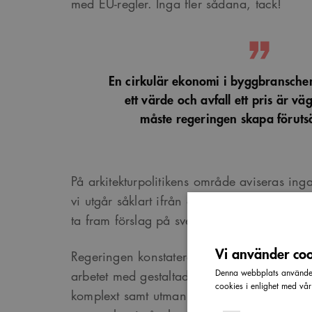
med EU-regler. Inga fler sådana, tack!
En cirkulär ekonomi i byggbranschen
ett värde och avfall ett pris är v
måste regeringen skapa föruts
På arkitekturpolitikens område aviseras ing
vi utgår såklart ifrån att de fristående exp
ta fram förslag på svensk kulturkanon lyfter 
Vi använder cook
Regeringen konstaterar att målet för arkite
Denna webbplats använder 
arbetet med gestaltad livsmiljö visserligen
cookies i enlighet med vå
komplext samt utmaningen att åtgärder för at