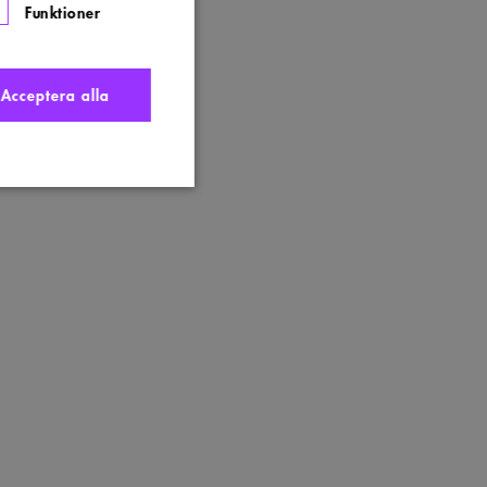
Funktioner
Acceptera alla
nte användas ordentligt
t komma ihåg
 Cookie-Script.com
s. Detta är fördelaktigt
ngen av deras webbplats.