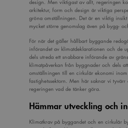
design. Men viktigast av allt, regeringen ko
Google Privacy Po
arkitektur, form och design är viktiga perspe
gröna omställningen. Det är en viktig insik
Namn
Provider
/
D
mycket större genomslag även på bygg- och
Pro
Namn
Namn
_cfuvid
.vimeo.com
Do
_ga
YSC
Go
För när det gäller hållbart byggande redog
LLC
_cfuvid
.challenges.c
införandet av klimatdeklarationen och de up
.ark
__Secure-ROLLOUT_TOK
dels utreda ett snabbare införande av grän
__cf_bm
Cloudflare In
_ga_YPLQ693FFW
.ark
klimatpåverkan från byggnader och dels att
.vimeo.com
_cs_id
omställningen till en cirkulär ekonomi ino
fastighetssektorn. Men här saknar vi tyvärr e
VISITOR_PRIVACY_META
regeringen vad de tänker göra.
Hämmar utveckling och in
_cs_c
Klimatkrav på byggandet och en cirkulär b
VISITOR_INFO1_LIVE