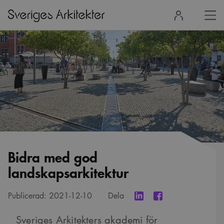
Stä
Logga
men
in
Bidra med god
landskapsarkitektur
Publicerad:
2021-12-10
Dela
Sveriges Arkitekters akademi för