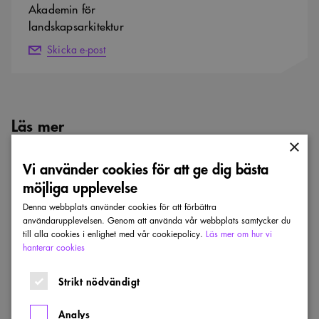
Akademin för
landskapsarkitektur
Skicka e-post
Läs mer
×
Visa alla nyheter
Vi använder cookies för att ge dig bästa
möjliga upplevelse
Sveriges
bästa
Denna webbplats använder cookies för att förbättra
arkitektur
användarupplevelsen. Genom att använda vår webbplats samtycker du
–
till alla cookies i enlighet med vår cookiepolicy.
Läs mer om hur vi
se
hanterar cookies
de
nominerade
Strikt nödvändigt
Analys