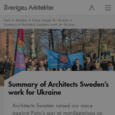
Stä
Logga
men
in
Hem
Medlem
Future Images for Ukraine
Summary of Architects Sweden’s work for Ukraine
Summary of Architects Sweden’s
work for Ukraine
Architects Sweden raised our voice
against Putin’s war at manifestations on