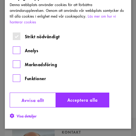
Denna webbplats använder cookies för att förbättra
Among the refugees from Ukraine there are
användarupplevelsen. Genom att använda vår webbplats samtycker du
till alla cookies i enlighet med vår cookiepolicy.
Läs mer om hur vi
architects that we welcome to
sign for
hanterar cookies
invitations
to activities to promote networking
with swedish professionals and link to the list.
Strikt nödvändigt
Analys
Swedish Architects offer a temporary
membership for qualified architects from
Marknadsföring
Ukraine on a tentative assessment of diplomas
and is engaging in practical worklife
Funktioner
introduction programs for architects with a
foreign education.
Acceptera alla
Avvisa allt
Visa detaljer
Kontaktpersoner
KONTAKT