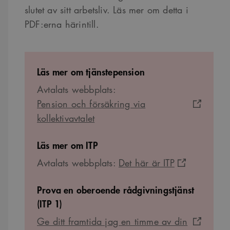
slutet av sitt arbetsliv. Läs mer om detta i
Strikt nödvändiga kakor tillåter kärnwebbplatsfunktioner som
PDF:erna härintill.
användarinloggning och kontohantering. Webbplatsen kan inte användas
ordentligt utan strikt nödvändiga cookies.
Namn
Provider
/
Domän
Utgång
Beskrivning
sa_svar_token
www.arkitekt.se
Session
Används för
Läs mer om tjänstepension
att ha koll på
inloggning
Avtalats webbplats:
CookieScriptConsent
1 månad
Denna cookie
CookieScript
används av
Pension och försäkring via
www.arkitekt.se
Cookie-
Script.com-
kollektivavtalet
tjänsten för att
komma ihåg
preferenserna
Läs mer om ITP
för
besökarens
cookie. Det är
Avtalats webbplats:
Det här är ITP
nödvändigt att
Cookie-
Google Privacy Policy
Script.com
Prova en oberoende rådgivningstjänst
cookiebanner
fungerar
(ITP 1)
korrekt.
SnippetSessionId
snippets.arkitekt.se
Session
Ge ditt framtida jag en timme av din