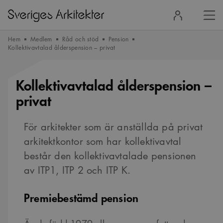
Stä
Logga
men
in
Hem
Medlem
Råd och stöd
Pension
Kollektivavtalad ålderspension – privat
Kollektivavtalad ålderspension –
privat
För arkitekter som är anställda på privat
arkitektkontor som har kollektivavtal
består den kollektivavtalade pensionen
av ITP1, ITP 2 och ITP K.
Premiebestämd pension