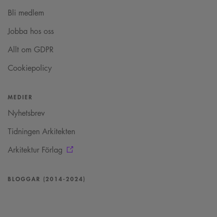
_cs_.
Bli medlem
VISITOR_INFO1_LIVE
5
Denna cookie ställs in
Google LLC
månader
av Youtube för att
.youtube.com
Jobba hos oss
4 veckor
hålla reda på
användarinställninga
för Youtube-videor
Allt om GDPR
inbäddade i
webbplatser; den kan
också avgöra om
Cookiepolicy
webbplatsbesökaren
använder den nya
eller gamla versionen
av Youtube-
MEDIER
gränssnittet.
Nyhetsbrev
_cs_s
29
Det här är en
Content
minuter
sessionskaka. Detta är
Square SaaS
59
en mönstertypskaka
.arkitekt.se
Tidningen Arkitekten
sekunder
där ett slumpmässigt
13-siffrigt nummer
läggs till prefixet
Arkitektur Förlag
_cs_.
BLOGGAR (2014-2024)