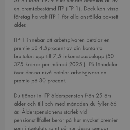
Är du född 1979 eller senare omfattas du av
en premiebestämd ITP (ITP 1). Dock kan vissa
företag ha valt ITP 1 för alla anställda oavsett
ålder.
ITP 1 innebär att arbetsgivaren betalar en
premie på 4,5procent av din kontanta
bruttolön upp till 7,5 inkomstbasbelopp (50
375 kronor per månad 2025 ). På lönedelar
över denna nivå betalar arbetsgivare en
premie på 30 procent.
Du tjänar in ITP ålderspension från 25 års
ålder och till och med månaden du fyller 66
år. Ålderspensionens storlek vid
pensionstillfället beror på hur mycket premier
som inbetalats samt på hur dessa pengar