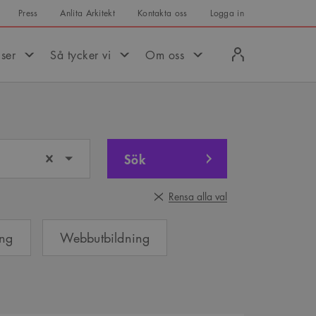
Press
Anlita Arkitekt
Kontakta oss
Logga in
Logga
iser
Så tycker vi
Om oss
in
Sök
Rensa alla val
ing
Webbutbildning