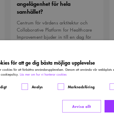
angelägenhet för hela
angelägenhet
för
samhället?
hela
samhället?
Centrum för vårdens arktitektur och
Collaborative Platform for Healthcare
Improvement bjuder in till en dag för
framtidsspaning och
kunskapsutveckling.
ies för att ge dig bästa möjliga upplevelse
DATUM:
:
16 SEP 2026
cookies för att förbättra användarupplevelsen. Genom att använda vår webbplats sa
r cookiepolicy.
Läs mer om hur vi hanterar cookies
Anmäl dig
digt
Analys
Marknadsföring
Arkitekturdagen
O
2026
EVENT
Avvisa allt
Arkitekturdagen 2026