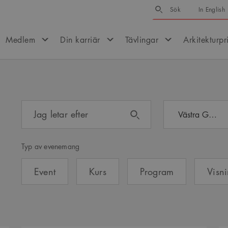
Sök
Sök
In English
Medlem
Din karriär
Tävlingar
Arkitekturpr
Jag letar efter
Västra Götaland
Typ av evenemang
Event
Kurs
Program
Visn