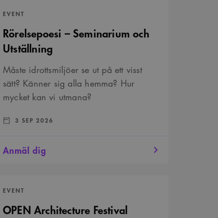
relsepoesi
8211;
EVENT
minarium
h
Rörelsepoesi – Seminarium och
ställning
Utställning
Måste idrottsmiljöer se ut på ett visst
sätt? Känner sig alla hemma? Hur
mycket kan vi utmana?
DATUM:
:
3 SEP 2026
Anmäl dig
PEN
chitecture
EVENT
tival
OPEN Architecture Festival