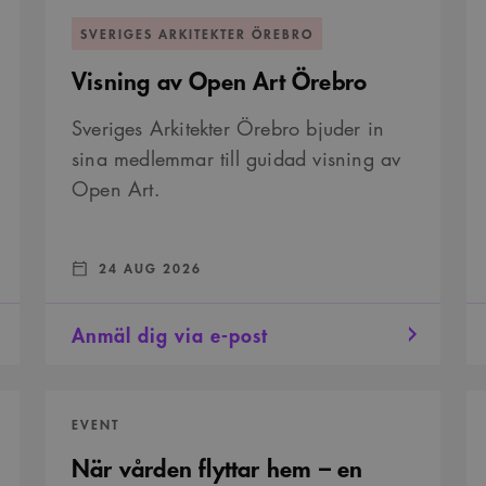
Visning
Rö
av
&#
SVERIGES ARKITEKTER ÖREBRO
Open
Se
Art
oc
Visning av Open Art Örebro
Örebro
Ut
Sveriges Arkitekter Örebro bjuder in
sina medlemmar till guidad visning av
Open Art.
DATUM:
:
24 AUG 2026
Anmäl dig via e-post
När
O
vården
Ar
EVENT
flyttar
Fes
hem
När vården flyttar hem – en
–
en