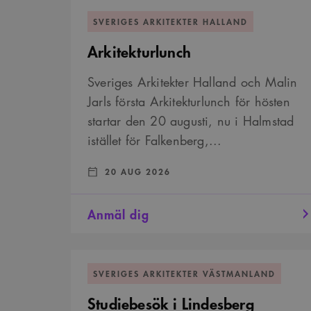
Arkitekturlunch
SVERIGES ARKITEKTER HALLAND
Arkitekturlunch
Sveriges Arkitekter Halland och Malin
Jarls första Arkitekturlunch för hösten
startar den 20 augusti, nu i Halmstad
istället för Falkenberg,...
DATUM:
:
20 AUG 2026
Anmäl dig
Studiebesök
i
SVERIGES ARKITEKTER VÄSTMANLAND
Lindesberg
Studiebesök i Lindesberg