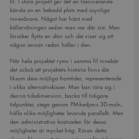
fil. I stora projekt ger det en fascinerande
känsla av en bebodd plats med osynliga
innevånare. Något har hänt med
källarvåningen sedan man var där sist. Man
försöker flytta en dörr och det visar sig att
någon annan redan håller i den.
När hela projektet ryms i samma fil innebär
det också att projektets historia finns där
liksom dess möjliga framtider, representerade
i olika alternativskisser. Man kan röra sig i
denna tidsdimension, backa till tidigare
tidpunkter, stega genom PM-kedjans 3D-moln,
hålla olika möjligheter levande parallellt. Men
den administrativa kostnaden för dessa
möjligheter är mycket hög. Röran detta
skapar får mig att tappa intresset för tidsresor.