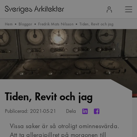
Stä
Logga
men
in
Hem
Bloggar
Fredrik Mats Nilsson
Tiden, Revit och jag
Tiden, Revit och jag
Publicerad:
2021-05-21
Dela
Vissa saker är så otroligt ominnesvärda.
Att ta allergipillret på morgonen till