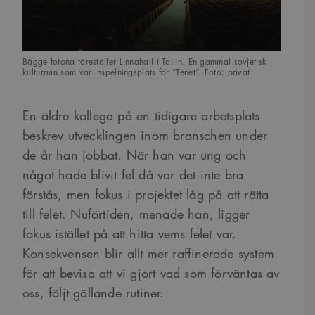
Bägge fotona föreställer Linnahall i Tallin. En gammal sovjetisk
kulturruin som var inspelningsplats för ”Tenet”. Foto: privat
En äldre kollega på en tidigare arbetsplats
beskrev utvecklingen inom branschen under
de år han jobbat. När han var ung och
något hade blivit fel då var det inte bra
förstås, men fokus i projektet låg på att rätta
till felet. Nuförtiden, menade han, ligger
fokus istället på att hitta vems felet var.
Konsekvensen blir allt mer raffinerade system
för att bevisa att vi gjort vad som förväntas av
oss, följt gällande rutiner.