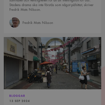
samhället och verkligheten för att bli meningsfull för oss.
Stadens drama ska inte förstås som något påhittat, skriver
Fredrik Mats Nilsson.
Fredrik Mats Nilsson
Författare:
Vi
har
inte
lärt
oss
forma
riktig
stad
BLOGGAR
PUBLICERAD:
13 SEP 2024