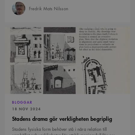
Fredrik Mats Nilsson
Författare:
Stadens
drama
gör
verkligheten
begriplig
BLOGGAR
PUBLICERAD:
18 NOV 2024
Stadens drama gör verkligheten begriplig
Stadens fysiska form behöver stå i nära relation till