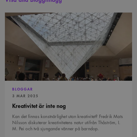
webbplatsbesökaren
använder den nya
eller gamla versionen
Kreativitet
av Youtube-
gränssnittet.
är
inte
_cs_s
29
Det här är en
Content
nog
minuter
sessionskaka. Detta är
Square SaaS
59
en mönstertypskaka
.arkitekt.se
sekunder
där ett slumpmässigt
13-siffrigt nummer
läggs till prefixet
_cs_.
BLOGGAR
PUBLICERAD:
3 MAR 2025
Kreativitet är inte nog
Kan det finnas konstnärlighet utan kreativitet? Fredrik Mats
Nilsson diskuterar kreativitetens natur utifrån Thåström, I.
M. Pei och två sjungande vänner på barndop.