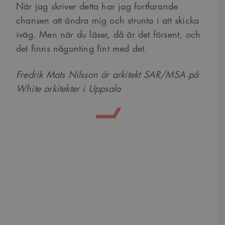
När jag skriver detta har jag fortfarande
inloggning
chansen att ändra mig och strunta i att skicka
CookieScriptConsent
1 månad
Denna cookie
CookieScript
används av
www.arkitekt.se
iväg. Men när du läser, då är det försent, och
Cookie-
Script.com-
det finns någonting fint med det.
tjänsten för att
komma ihåg
preferenserna
för
Fredrik Mats Nilsson är arkitekt SAR/MSA på
besökarens
cookie. Det är
White arkitekter i Uppsala
nödvändigt att
Cookie-
Google Privacy Policy
Script.com
cookiebanner
fungerar
korrekt.
SnippetSessionId
snippets.arkitekt.se
Session
__cf_bm
29
Denna cookie
Cloudflare Inc.
minuter
används för
.fonts.net
54
att skilja
sekunder
mellan
människor och
bots. Detta är
fördelaktigt
för
webbplatsen
för att göra
giltiga