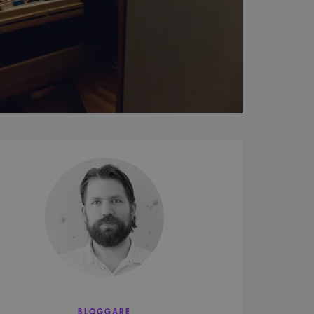
Aron
Aspenström
BLOGGARE