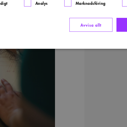
digt
Analys
Marknadsföring
Avvisa allt
Strikt nödvändigt
Analys
Marknadsföring
Funktioner
llåter kärnwebbplatsfunktioner som användarinloggning och kontohantering. Webbplatsen kan i
ies.
rovider
/
Domän
Utgång
Beskrivning
ww.arkitekt.se
Session
Används för att ha koll på inloggning
1 månad
Denna cookie används av Cookie-Script.com-tjänsten för at
ookieScript
preferenserna för besökarens cookie. Det är nödvändigt att
ww.arkitekt.se
cookiebanner fungerar korrekt.
nippets.arkitekt.se
Session
29
Denna cookie används för att skilja mellan människor och bot
loudflare Inc.
minuter
för webbplatsen för att göra giltiga rapporter om användni
fonts.net
54