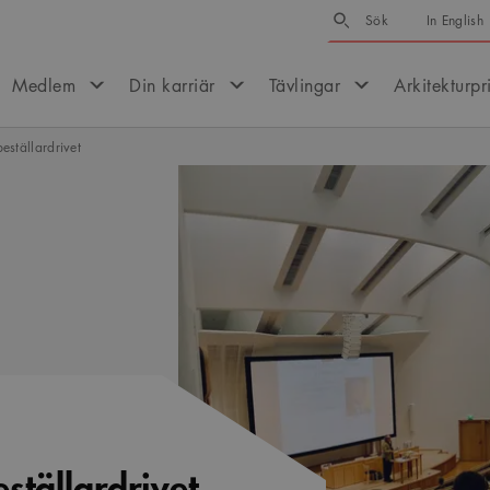
Sök
Sök
In English
Medlem
Din karriär
Tävlingar
Arkitekturpr
eställardrivet
ställardrivet