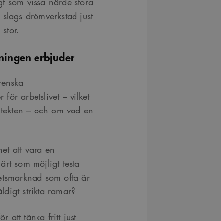
t som vissa närde stora
månader
Youtube-videor inbäddade i webbplatser; den kan också 
.youtube.com
4 veckor
webbplatsbesökaren använder den nya eller gamla versio
 slags drömverkstad just
gränssnittet.
 stor.
29
Det här är en sessionskaka. Detta är en mönstertypskaka d
Content
minuter
siffrigt nummer läggs till prefixet _cs_.
Square SaaS
59
.arkitekt.se
dningen erbjuder
sekunder
venska
 för arbetslivet – vilket
kitekten – och om vad en
et att vara en
ärt som möjligt testa
etsmarknad som ofta är
äldigt strikta ramar?
r att tänka fritt just