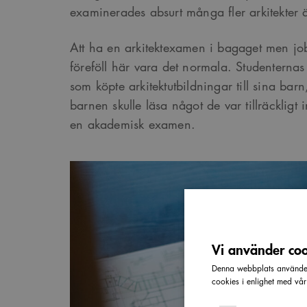
examinerades absurt många fler arkitekter än
Att ha en arkitektexamen i bagaget men j
föreföll här vara det normala. Studenternas
som köpte arkitektutbildningar till sina barn,
barnen skulle läsa något de var tillräckligt i
en akademisk examen.
Vi använder cook
Denna webbplats använder 
cookies i enlighet med vå