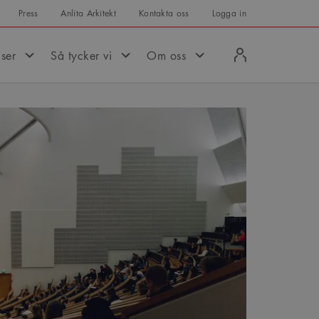
Press
Anlita Arkitekt
Kontakta oss
Logga in
Logga
iser
Så tycker vi
Om oss
in