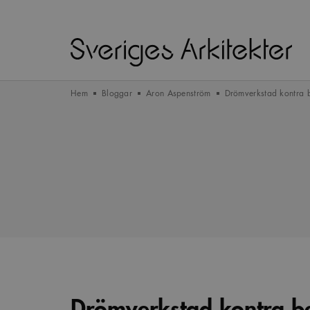
Hem
Bloggar
Aron Aspenström
Drömverkstad kontra b
Drömverkstad kontra be