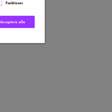
Funktioner
Acceptera alla
nte användas ordentligt
t komma ihåg
 Cookie-Script.com
s. Detta är fördelaktigt
ngen av deras webbplats.