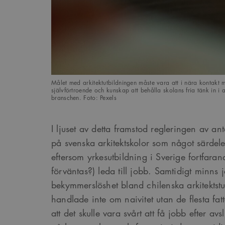
Google Privacy Po
Namn
Provider
/
D
Pro
Namn
Namn
_cfuvid
.vimeo.com
Do
_ga
YSC
Go
LLC
_cfuvid
.challenges.c
Målet med arkitektutbildningen måste vara att i nära kontakt 
.ark
självförtroende och kunskap att behålla skolans fria tänk in i a
__Secure-ROLLOUT_TOK
branschen. Foto: Pexels
__cf_bm
Cloudflare In
_ga_YPLQ693FFW
.ark
.vimeo.com
_cs_id
I ljuset av detta framstod regleringen av ant
på svenska arkitektskolor som något särdeles
VISITOR_PRIVACY_META
eftersom yrkesutbildning i Sverige fortfara
förväntas?) leda till jobb. Samtidigt minns 
bekymmerslöshet bland chilenska arkitektst
_cs_c
handlade inte om naivitet utan de flesta fa
att det skulle vara svårt att få jobb efter avsl
VISITOR_INFO1_LIVE