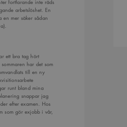
ter fortfarande inte räds
igande arbetslöshet. En
mfa en mer säker sådan
a).
r ett bra tag hört
ter sommaren har det som
omvandlats till en ny
visitionsarbete
gar runt bland mina
 planering snappar jag
nder efter examen. Hos
m som gör exjobb i vår,