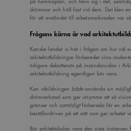
på hemmaplan, och fann sig i det, samtidig
drömmar och höll fast vid dem. Det blev en
för att avståndet till arbetsmarknaden var så
_cs_s
Frågans kärna är vad arkitektutbil
Kanske landar vi här i frågan om hur väl s
arkitektutbildningar förbereder sina studenter
tidigare debatterats på insändarsidan i Ar
arkitektutbildning egentligen bör vara.
Kan utbildningen
både
använda sin möjligh
drömverkstad som ger utrymme att så vision
gränser och
samtidigt
förbereda för en arb
beställardriven på ett sätt som ger arbetet v
Bör arkitektskolan vara den sista instansen fö