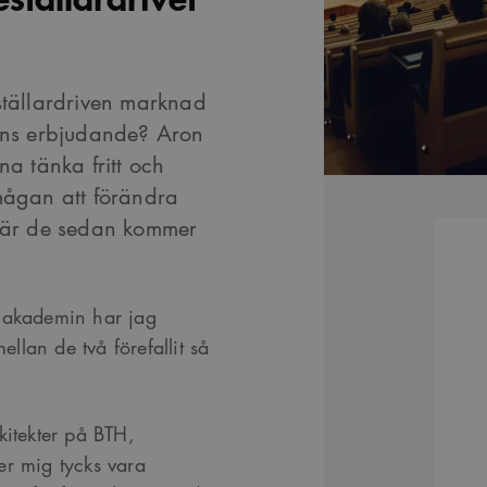
ställardriven marknad
gens erbjudande? Aron
na tänka fritt och
rmågan att förändra
 när de sedan kommer
i akademin har jag
ellan de två förefallit så
kitekter på BTH,
er mig tycks vara