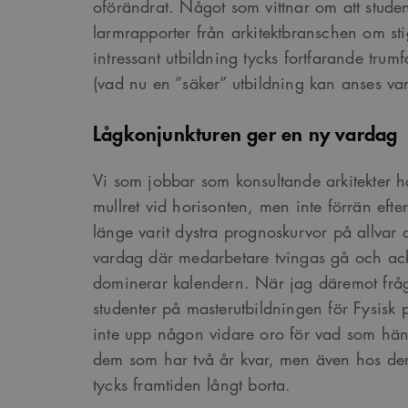
oförändrat. Något som vittnar om att studen
larmrapporter från arkitektbranschen om st
intressant utbildning tycks fortfarande tru
(vad nu en ”säker” utbildning kan anses var
Lågkonjunkturen ger en ny vardag
Vi som jobbar som konsultande arkitekter ha
mullret vid horisonten, men inte förrän ef
länge varit dystra prognoskurvor på allvar 
vardag där medarbetare tvingas gå och ack
dominerar kalendern. När jag däremot frå
studenter på masterutbildningen för Fysisk
inte upp någon vidare oro för vad som hä
dem som har två år kvar, men även hos de
tycks framtiden långt borta.