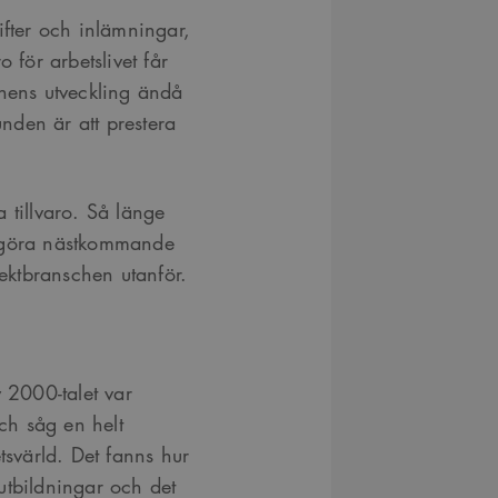
ifter och inlämningar,
 för arbetslivet får
chens utveckling ändå
unden är att prestera
 tillvaro. Så länge
a göra nästkommande
tektbranschen utanför.
v 2000-talet var
och såg en helt
tsvärld. Det fanns hur
utbildningar och det