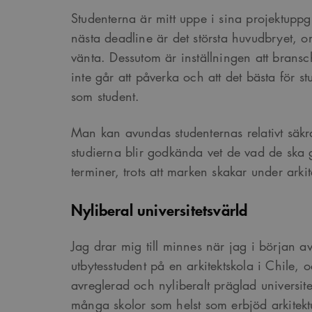
Studenterna är mitt uppe i sina projektuppg
nästa deadline är det största huvudbryet, oro
vänta. Dessutom är inställningen att brans
inte går att påverka och att det bästa för st
som student.
Man kan avundas studenternas relativt säkra
studierna blir godkända vet de vad de sk
terminer, trots att marken skakar under arki
Nyliberal universitetsvärld
Jag drar mig till minnes när jag i början a
utbytesstudent på en arkitektskola i Chile, 
avreglerad och nyliberalt präglad universite
många skolor som helst som erbjöd arkitekt