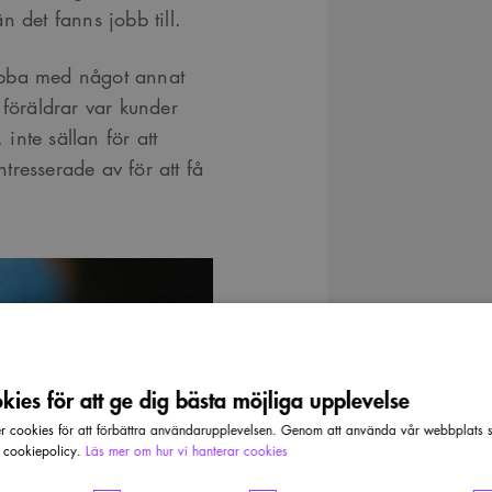
 det fanns jobb till.
obba med något annat
 föräldrar var kunder
 inte sällan för att
ntresserade av för att få
ies för att ge dig bästa möjliga upplevelse
cookies för att förbättra användarupplevelsen. Genom att använda vår webbplats sa
r cookiepolicy.
Läs mer om hur vi hanterar cookies