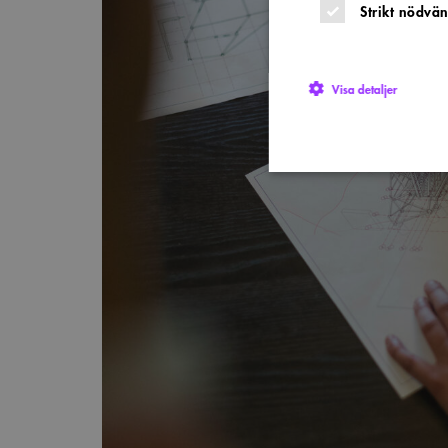
Strikt nödvän
Visa detaljer
Strikt nödvändiga kakor ti
utan strikt nödvändiga cook
Namn
P
sa_svar_token
w
CookieScriptConsent
C
w
SnippetSessionId
s
__cf_bm
C
.