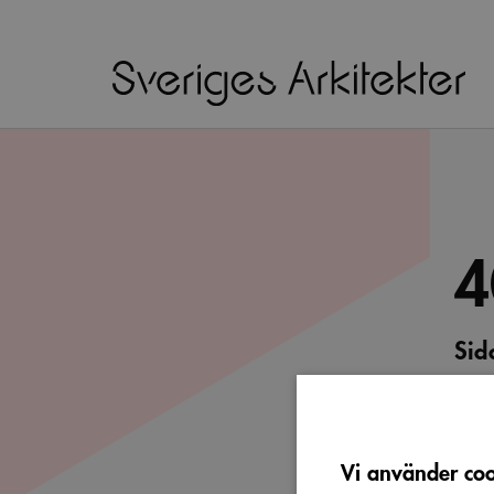
4
Sid
Vi b
söka 
Vi använder cook