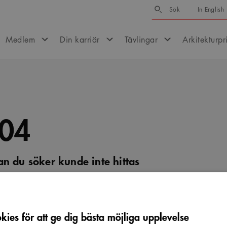
Sök
Sök
In English
Medlem
Din karriär
Tävlingar
Arkitekturpr
04
an du söker kunde inte hittas
er om ursäkt, men vi kunde tyvärr inte hitta sidan. Prova 
efter det du letar efter.
ies för att ge dig bästa möjliga upplevelse