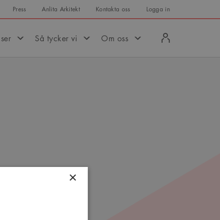
Press
Anlita Arkitekt
Kontakta oss
Logga in
Logga
iser
Så tycker vi
Om oss
in
att
×