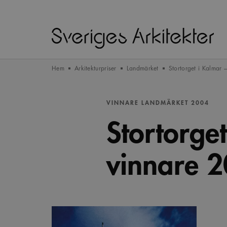
Hem
Arkitekturpriser
Landmärket
Stortorget i Kalmar 
VINNARE LANDMÄRKET 2004
Stortorge
vinnare 