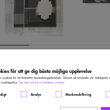
ies för att ge dig bästa möjliga upplevelse
cookies för att förbättra användarupplevelsen. Genom att använda vår webbplats sa
r cookiepolicy.
Läs mer om hur vi hanterar cookies
digt
Analys
Marknadsföring
PRO
eriges Arkitekters pris för bästa
apriset 2004.
Pri