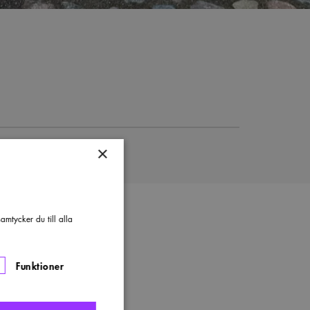
×
mtycker du till alla
Funktioner
JEKTFAKTA
s