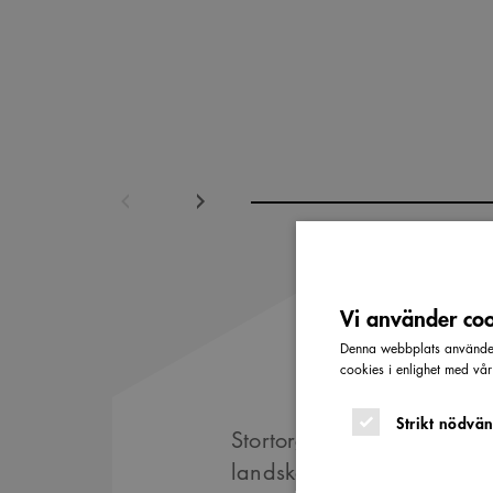
Föregående
Nästa
Vi använder cook
Denna webbplats använder 
cookies i enlighet med vå
Strikt nödvän
Stortorget i Kalmar vann Sv
landskapsarkitektur – Sien