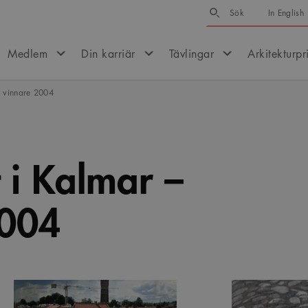
Sök
Sök
In English
Medlem
Din karriär
Tävlingar
Arkitekturpr
– vinnare 2004
t i Kalmar –
2004