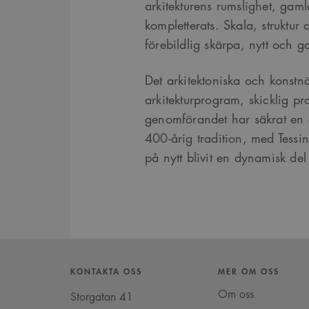
arkitekturens rumslighet, gaml
Pro
Namn
Namn
_cfuvid
.vimeo.com
Do
kompletterats. Skala, struktur
_ga
YSC
förebildlig skärpa, nytt och ga
Go
LLC
_cfuvid
.challenges.c
.ark
__Secure-ROLLOUT_TOK
Det arkitektoniska och konstnär
arkitekturprogram, skicklig pr
__cf_bm
Cloudflare In
_ga_YPLQ693FFW
.ark
.vimeo.com
_cs_id
genomförandet har säkrat en a
400-årig tradition, med Tess
på nytt blivit en dynamisk de
VISITOR_PRIVACY_META
_cs_c
VISITOR_INFO1_LIVE
KONTAKTA OSS
MER OM OSS
Om oss
Storgatan 41
_cs_s