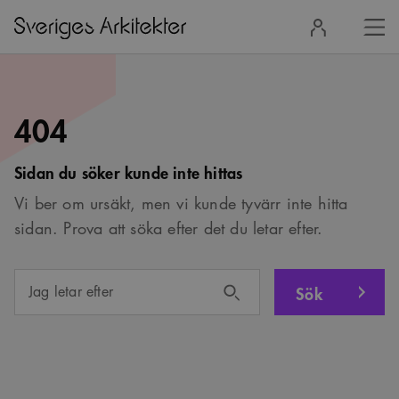
Stä
Logga
men
in
404
Sidan du söker kunde inte hittas
Vi ber om ursäkt, men vi kunde tyvärr inte hitta
sidan. Prova att söka efter det du letar efter.
Sök
Jag letar efter