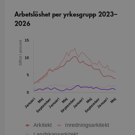
Arbetslöshet per yrkesgrupp 2023–
2026
15
Siffror i procent
10
5
0
September
Januari
Maj
September
Januari
Maj
Januari
Maj
September
Januari
Maj
Arkitekt
Inredningsarkitekt
Landskapsarkitekt