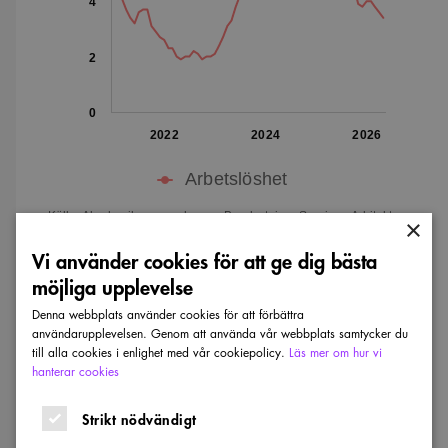
4
2
0
2022
2024
2026
Arbetslöshet
Källa: Akademikernas a-kassa. Bearbetning: Sveriges Arkitekter.
×
Vi använder cookies för att ge dig bästa
möjliga upplevelse
Arbetslöshet per yrkesgrupp 2020–
Denna webbplats använder cookies för att förbättra
användarupplevelsen. Genom att använda vår webbplats samtycker du
2026
till alla cookies i enlighet med vår cookiepolicy.
Läs mer om hur vi
hanterar cookies
Strikt nödvändigt