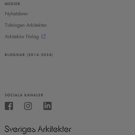
MEDIER
Nyhetsbrev
Tidningen Arkitekten
Arkitektur Förlag
BLOGGAR (2014-2024)
SOCIALA KANALER
Följ
oss
Följ
Följ
på
oss
oss
Instagram
på
på
Facebook
Linkedin