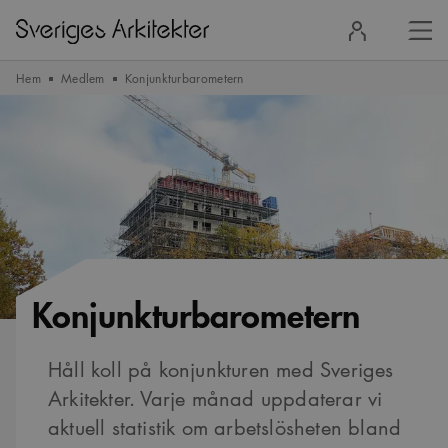
Stä
Logga
men
in
Hem
Medlem
Konjunkturbarometern
Konjunkturbarometern
Håll koll på konjunkturen med Sveriges
Arkitekter. Varje månad uppdaterar vi
aktuell statistik om arbetslösheten bland