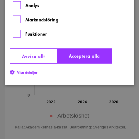
Analys
12
Siffror i procent
Marknadsföring
10
Funktioner
8
6
Acceptera alla
Avvisa allt
4
Visa detaljer
2
0
Strikt nödvändigt
Analys
Marknadsföring
2022
2024
2026
Funktioner
Arbetslöshet
Strikt nödvändiga kakor tillåter kärnwebbplatsfunktioner som
användarinloggning och kontohantering. Webbplatsen kan inte användas
Källa: Akademikernas a-kassa. Bearbetning: Sveriges Arkitekter.
ordentligt utan strikt nödvändiga cookies.