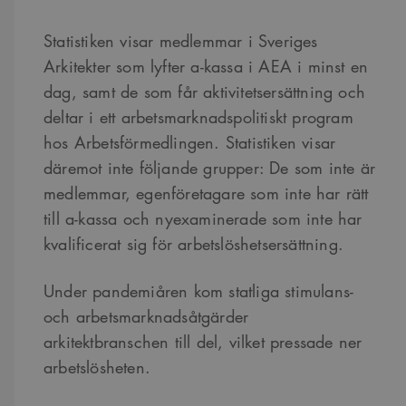
Namn
Provider
/
Domän
Utgång
Beskrivning
sa_svar_token
www.arkitekt.se
Session
Används för
Statistiken visar medlemmar i Sveriges
att ha koll på
inloggning
Arkitekter som lyfter a-kassa i AEA i minst en
CookieScriptConsent
1 månad
Denna cookie
CookieScript
dag, samt de som får aktivitetsersättning och
används av
www.arkitekt.se
Cookie-
deltar i ett arbetsmarknadspolitiskt program
Script.com-
tjänsten för att
hos Arbetsförmedlingen. Statistiken visar
komma ihåg
preferenserna
däremot inte följande grupper: De som inte är
för
besökarens
medlemmar, egenföretagare som inte har rätt
cookie. Det är
nödvändigt att
till a-kassa och nyexaminerade som inte har
Cookie-
Google Privacy Policy
Script.com
kvalificerat sig för arbetslöshetsersättning.
cookiebanner
fungerar
korrekt.
Under pandemiåren kom statliga stimulans-
SnippetSessionId
snippets.arkitekt.se
Session
och arbetsmarknadsåtgärder
__cf_bm
29
Denna cookie
Cloudflare Inc.
minuter
används för
arkitektbranschen till del, vilket pressade ner
.fonts.net
54
att skilja
sekunder
mellan
arbetslösheten.
människor och
bots. Detta är
fördelaktigt