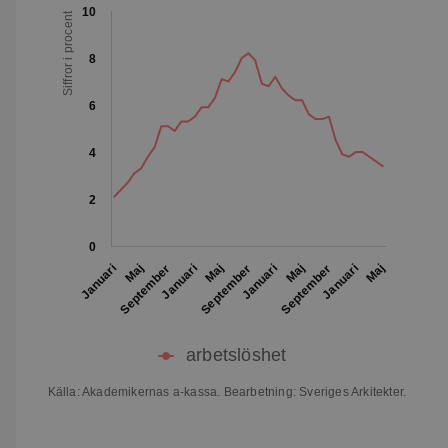
10
Siffror i procent
8
6
4
2
0
September
Januari
Maj
September
Januari
Maj
Januari
Maj
September
Januari
Maj
arbetslöshet
Källa: Akademikernas a-kassa. Bearbetning: Sveriges Arkitekter.