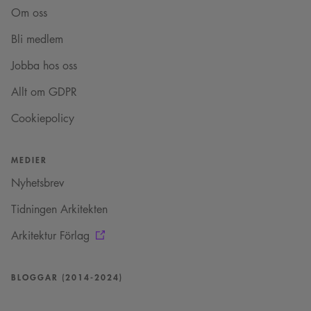
Funktioner
Om oss
Strikt nödvändiga kakor tillåter kärnwebbplatsfunktioner som
Bli medlem
användarinloggning och kontohantering. Webbplatsen kan inte användas
ordentligt utan strikt nödvändiga cookies.
Jobba hos oss
Namn
Provider
/
Domän
Utgång
Beskrivning
Allt om GDPR
sa_svar_token
www.arkitekt.se
Session
Används för
att ha koll på
Cookiepolicy
inloggning
CookieScriptConsent
1 månad
Denna cookie
CookieScript
används av
www.arkitekt.se
Cookie-
MEDIER
Script.com-
tjänsten för att
Nyhetsbrev
komma ihåg
preferenserna
för
Tidningen Arkitekten
besökarens
cookie. Det är
Arkitektur Förlag
nödvändigt att
Cookie-
Google Privacy Policy
Script.com
cookiebanner
fungerar
BLOGGAR (2014-2024)
korrekt.
SnippetSessionId
snippets.arkitekt.se
Session