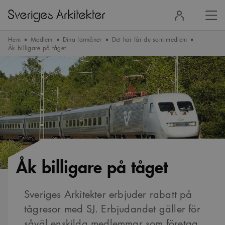
Stä
Logga
men
in
Hem
Medlem
Dina förmåner
Det här får du som medlem
Åk billigare på tåget
Åk billigare på tåget
Sveriges Arkitekter erbjuder rabatt på
tågresor med SJ. Erbjudandet gäller för
såväl enskilda medlemmar som företag