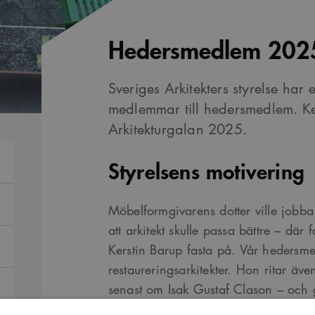
Hedersmedlem 2025
Sveriges Arkitekters styrelse har 
medlemmar till hedersmedlem. Ke
Arkitekturgalan 2025.
Styrelsens motivering
Möbelformgivarens dotter ville jobb
att arkitekt skulle passa bättre – där 
Kerstin Barup fasta på. Vår hedersm
restaureringsarkitekter. Hon ritar äve
senast om Isak Gustaf Clason – och 
Sveriges Arkitekter kallade blev hon 