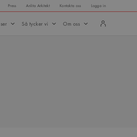
Press
Anlita Arkitekt
Kontakta oss
Logga in
Logga
iser
Så tycker vi
Om oss
in