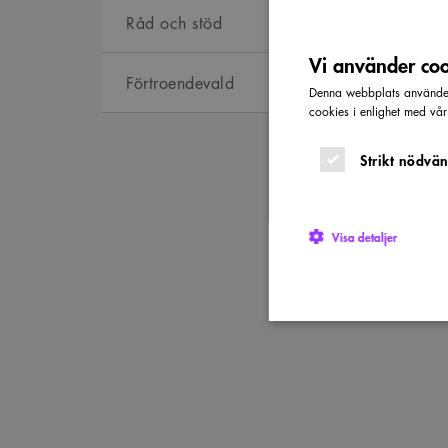
Råd och stöd
Vi använder cook
Förtroendevald
Denna webbplats använder 
cookies i enlighet med vå
Strikt nödvän
Visa detaljer
Strikt nödvändiga kakor ti
utan strikt nödvändiga cook
Namn
P