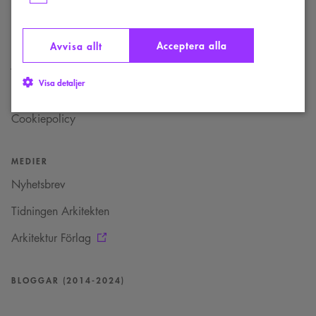
Om oss
Bli medlem
Acceptera alla
Avvisa allt
Jobba hos oss
Visa detaljer
Allt om GDPR
Cookiepolicy
Strikt nödvändigt
Analys
Marknadsföring
MEDIER
Funktioner
Nyhetsbrev
Strikt nödvändiga kakor tillåter kärnwebbplatsfunktioner som
användarinloggning och kontohantering. Webbplatsen kan inte användas
Tidningen Arkitekten
ordentligt utan strikt nödvändiga cookies.
Namn
Provider
/
Domän
Utgång
Beskrivning
Arkitektur Förlag
sa_svar_token
www.arkitekt.se
Session
Används för
att ha koll på
inloggning
BLOGGAR (2014-2024)
CookieScriptConsent
1 månad
Denna cookie
CookieScript
används av
www.arkitekt.se