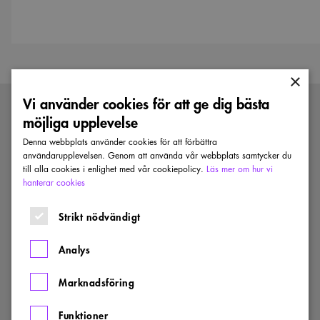
×
Vi använder cookies för att ge dig bästa
möjliga upplevelse
KONTAKTA OSS
Denna webbplats använder cookies för att förbättra
Storgatan 41
användarupplevelsen. Genom att använda vår webbplats samtycker du
Box 5027
till alla cookies i enlighet med vår cookiepolicy.
Läs mer om hur vi
102 41 Stockholm
hanterar cookies
Strikt nödvändigt
kansli@arkitekt.se
Analys
08-50 55 77 00
Marknadsföring
MER OM OSS
Funktioner