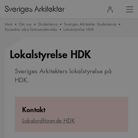
Stä
Logga
men
in
Hem
Om oss
Studenterna
Sveriges Arkitekter Studenterna
Kontakta våra förtroendevalda
Lokalstyrelse HDK
Lokalstyrelse HDK
Sveriges Arkitekters lokalstyrelse på
HDK.
Kontakt
Lokalordförande HDK