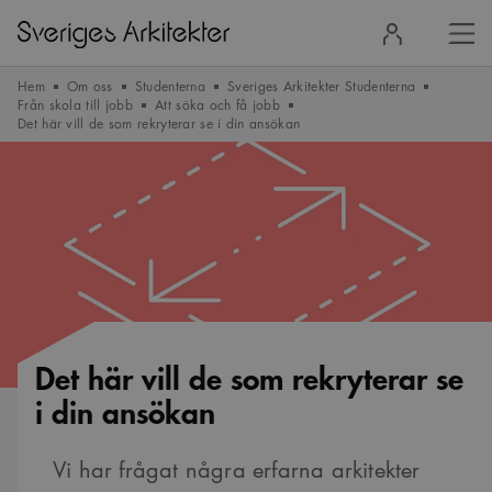
Stä
Logga
men
in
Hem
Om oss
Studenterna
Sveriges Arkitekter Studenterna
Från skola till jobb
Att söka och få jobb
Det här vill de som rekryterar se i din ansökan
Det här vill de som rekryterar se
i din ansökan
Vi har frågat några erfarna arkitekter