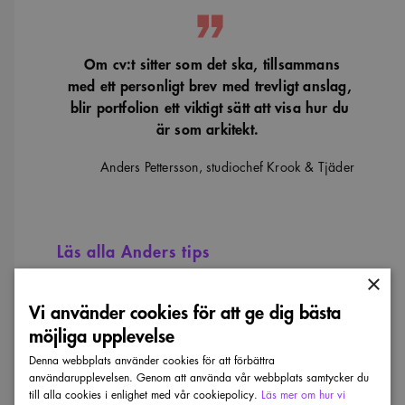
Om cv:t sitter som det ska, tillsammans
med ett personligt brev med trevligt anslag,
blir portfolion ett viktigt sätt att visa hur du
är som arkitekt.
Anders Pettersson, studiochef Krook & Tjäder
Läs alla Anders tips
×
Vi använder cookies för att ge dig bästa
möjliga upplevelse
Denna webbplats använder cookies för att förbättra
användarupplevelsen. Genom att använda vår webbplats samtycker du
till alla cookies i enlighet med vår cookiepolicy.
Läs mer om hur vi