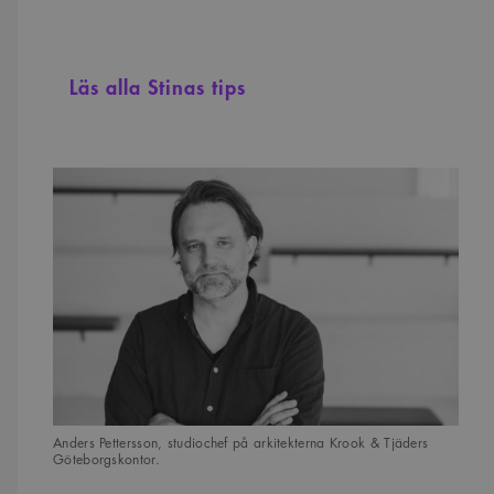
Läs alla Stinas tips
Anders Pettersson, studiochef på arkitekterna Krook & Tjäders
Göteborgskontor.