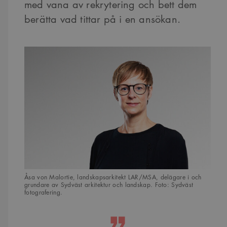
med vana av rekrytering och bett dem
berätta vad tittar på i en ansökan.
Åsa von Malortie, landskapsarkitekt LAR/MSA, delägare i och
grundare av Sydväst arkitektur och landskap. Foto: Sydväst
fotografering.