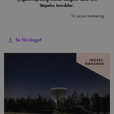
Stapelns torndelar.
Ur juryns motivering
Se förslaget
HEDERS-
OMNÄMND