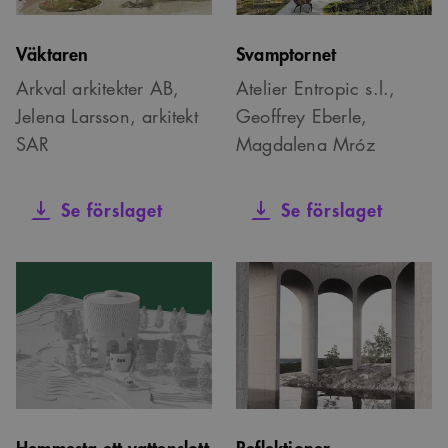
Väktaren
Svamptornet
Arkval arkitekter AB,
Atelier Entropic s.l.,
Jelena Larsson, arkitekt
Geoffrey Eberle,
SAR
Magdalena Mróz
Se förslaget
Se förslaget
Hemmesta ett vattenslott
Reflektioner