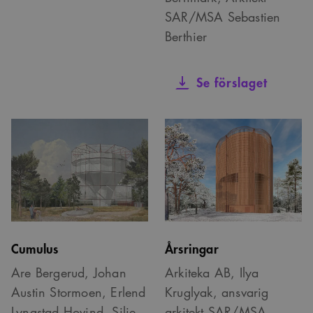
SAR/MSA Sebastien
Berthier
Se förslaget
Cumulus
Årsringar
Are Bergerud, Johan
Arkiteka AB, Ilya
Austin Stormoen, Erlend
Kruglyak, ansvarig
Lyngstad Hovind, Silje
arkitekt SAR/MSA,