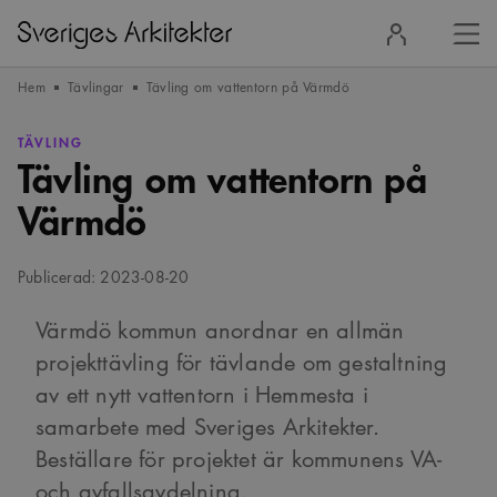
Stä
Logga
men
in
Hem
Tävlingar
Tävling om vattentorn på Värmdö
TÄVLING
Tävling om vattentorn på
Värmdö
Publicerad: 2023-08-20
Värmdö kommun anordnar en allmän
projekttävling för tävlande om gestaltning
av ett nytt vattentorn i Hemmesta i
samarbete med Sveriges Arkitekter.
Beställare för projektet är kommunens VA-
och avfallsavdelning.