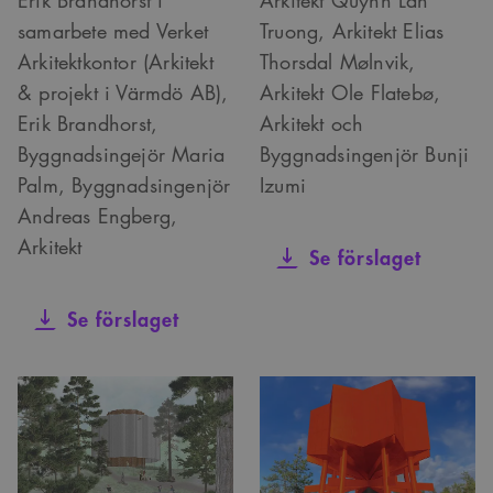
samarbete med Verket
Truong, Arkitekt Elias
Arkitektkontor (Arkitekt
Thorsdal Mølnvik,
& projekt i Värmdö AB),
Arkitekt Ole Flatebø,
Erik Brandhorst,
Arkitekt och
Byggnadsingejör Maria
Byggnadsingenjör Bunji
Palm, Byggnadsingenjör
Izumi
Andreas Engberg,
Arkitekt
Se förslaget
Se förslaget