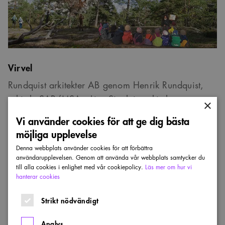
Virvel
Rundquist arkitekter AB genom Henrik Rundquist,
arkitekt SAR/MSA , Lisa Sinclair, arkitekt
×
SAR/MSA, Francesca Pernigotti, arkitekt SAR/MSA
Vi använder cookies för att ge dig bästa
, Erik Aspengren, arkitekt SAR/MSA.
möjliga upplevelse
Denna webbplats använder cookies för att förbättra
Se förslaget
användarupplevelsen. Genom att använda vår webbplats samtycker du
till alla cookies i enlighet med vår cookiepolicy.
Läs mer om hur vi
hanterar cookies
Strikt nödvändigt
HEDERS-
OMNÄMND
Analys