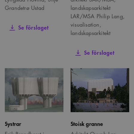
Grandetrø Ustad
landskapsarkitekt
LAR/MSA Philip Lang,
visualisation,
Se förslaget
landskapsarkitekt
Se förslaget
Systrar
Stoisk granne
Erik Brandhorst i
Arkitekt Quynh Lan