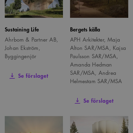
webbplatser; den kan
också avgöra om
webbplatsbesökaren
använder den nya
eller gamla versionen
av Youtube-
gränssnittet.
Sustaining Life
Bergets källa
_cs_s
29
Det här är en
Content
Ahrbom & Partner AB,
APH Arkitekter, Maja
minuter
sessionskaka. Detta är
Square SaaS
59
en mönstertypskaka
.arkitekt.se
Johan Ekström,
Alton SAR/MSA, Kajsa
sekunder
där ett slumpmässigt
13-siffrigt nummer
Byggingenjör
Paulsson SAR/MSA,
läggs till prefixet
_cs_.
Amanda Hedman
SAR/MSA, Andrea
Se förslaget
Helmestam SAR/MSA
Se förslaget