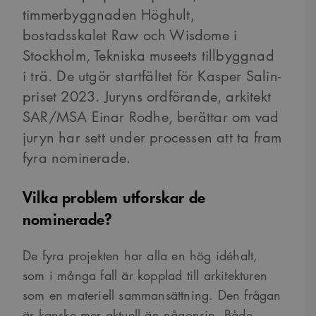
timmerbyggnaden Höghult,
bostadsskalet Raw och Wisdome i
Stockholm, Tekniska museets tillbyggnad
i trä. De utgör startfältet för Kasper Salin-
priset 2023. Juryns ordförande, arkitekt
SAR/MSA Einar Rodhe, berättar om vad
juryn har sett under processen att ta fram
fyra nominerade.
Vilka problem utforskar de
nominerade?
De fyra projekten har alla en hög idéhalt,
som i många fall är kopplad till arkitekturen
som en materiell sammansättning. Den frågan
är kanske mer aktuell än någonsin. Både