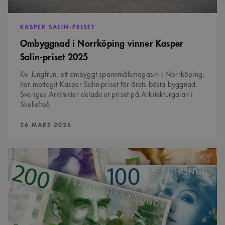
KASPER SALIN-PRISET
Ombyggnad i Norrköping vinner Kasper
Salin-priset 2025
Kv. Jungfrun, ett ombyggt spannmålsmagasin i Norrköping,
har mottagit Kasper Salin-priset för årets bästa byggnad.
Sveriges Arkitekter delade ut priset på Arkitekturgalan i
Skellefteå.
PUBLICERAD:
26 MARS 2026
Resultatet
av
årets
löneenkät
är
klar