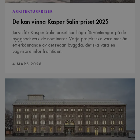
ARKITEKTURPRISER
De kan vinna Kasper Salin-priset 2025
Juryn för Kasper Salin-priset har höga förväntningar på de
byggnadsverk de nominerar. Varje projekt ska vara mer än
ett erkännande av det redan byggda, det ska vara en
vägvisare inför framtiden.
PUBLICERAD:
4 MARS 2026
Ombyggnad
i
Norrköping
vinner
Kasper
Salin-
priset
2025