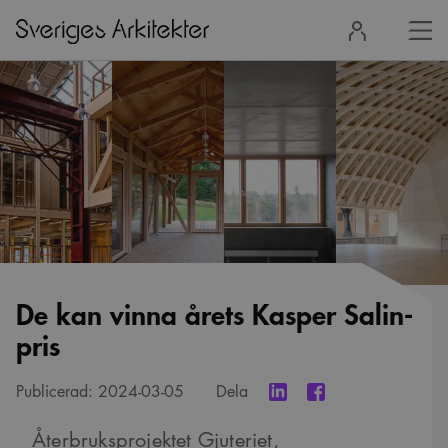
Stä
Logga
men
in
De kan vinna årets Kasper Salin-
pris
Publicerad:
2024-03-05
Dela
Återbruksprojektet Gjuteriet,