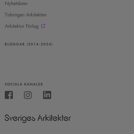
Nyhetsbrev
Tidningen Arkitekten
Arkitektur Förlag
BLOGGAR (2014-2024)
SOCIALA KANALER
Följ
oss
Följ
Följ
på
oss
oss
Instagram
på
på
Facebook
Linkedin