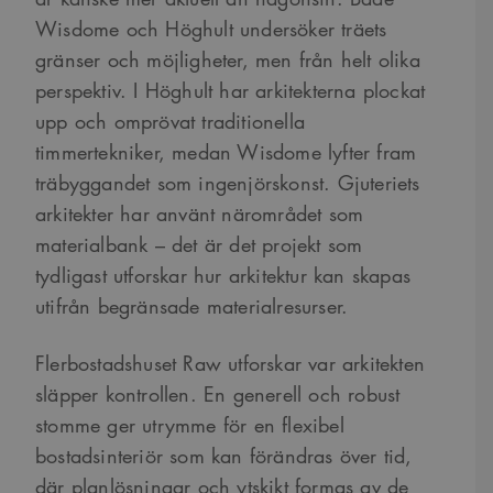
Wisdome och Höghult undersöker träets
gränser och möjligheter, men från helt olika
perspektiv. I Höghult har arkitekterna plockat
upp och omprövat traditionella
timmertekniker, medan Wisdome lyfter fram
träbyggandet som ingenjörskonst. Gjuteriets
arkitekter har använt närområdet som
materialbank – det är det projekt som
tydligast utforskar hur arkitektur kan skapas
utifrån begränsade materialresurser.
Flerbostadshuset Raw utforskar var arkitekten
släpper kontrollen. En generell och robust
stomme ger utrymme för en flexibel
bostadsinteriör som kan förändras över tid,
där planlösningar och ytskikt formas av de