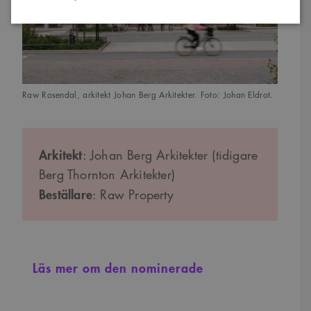
Strikt nödvändigt
Analys
Marknadsföring
Funktioner
Raw Rosendal, arkitekt Johan Berg Arkitekter. Foto: Johan Eldrot.
Strikt nödvändiga kakor tillåter kärnwebbplatsfunktioner som
användarinloggning och kontohantering. Webbplatsen kan inte användas
ordentligt utan strikt nödvändiga cookies.
Namn
Provider
/
Domän
Utgång
Beskrivning
Arkitekt
: Johan Berg Arkitekter (tidigare
sa_svar_token
www.arkitekt.se
Session
Används för
Berg Thornton Arkitekter)
att ha koll på
inloggning
Beställare
: Raw Property
CookieScriptConsent
1 månad
Denna cookie
CookieScript
används av
www.arkitekt.se
Cookie-
Script.com-
tjänsten för att
komma ihåg
Läs mer om den nominerade
preferenserna
för
besökarens
cookie. Det är
nödvändigt att