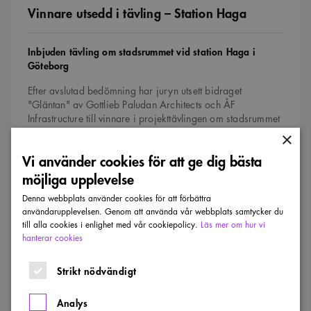
Vinnare utsedd i tävling – Station Haga
Tävling
Inbjuden tävling om stadsrummet vid station Haga i
Göteborg
Efter avslutad bedömning har juryn utsett bidraget
"Gläntan" av Gottlieb Paludan Architects och ÅF
Infrastructure till vinnare i projekttävlingen om stadsrummet
vid station Haga i Göteborg.
×
Vi använder cookies för att ge dig bästa
Tävling
möjliga upplevelse
station
Haga
Denna webbplats använder cookies för att förbättra
i
användarupplevelsen. Genom att använda vår webbplats samtycker du
Göteborg
till alla cookies i enlighet med vår cookiepolicy.
Läs mer om hur vi
–
se
hanterar cookies
tävlingsförslagen
Strikt nödvändigt
Analys