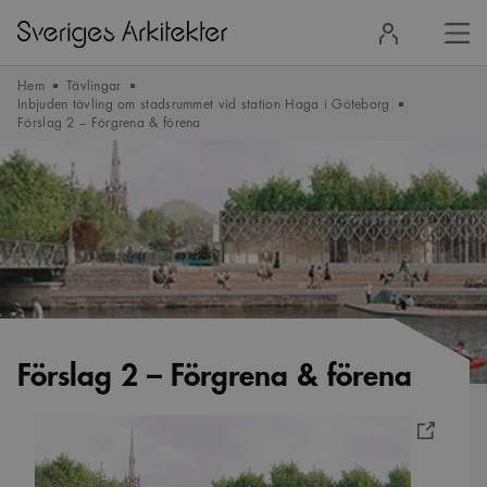
Stä
Logga
men
in
Hem
Tävlingar
Inbjuden tävling om stadsrummet vid station Haga i Göteborg
Förslag 2 – Förgrena & förena
Förslag 2 – Förgrena & förena