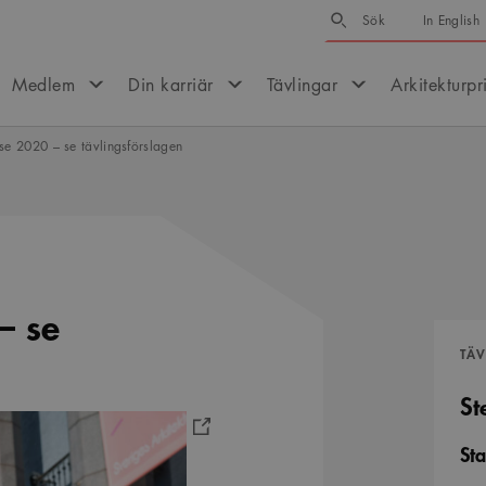
Sök
Sök
In English
Medlem
Din karriär
Tävlingar
Arkitekturpr
se 2020 – se tävlingsförslagen
– se
TÄ
St
Sta