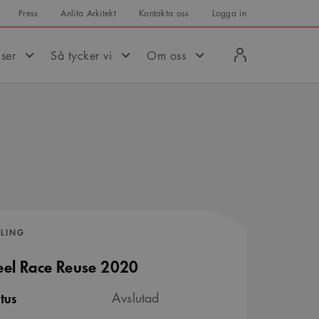
Press
Anlita Arkitekt
Kontakta oss
Logga in
Logga
iser
Så tycker vi
Om oss
in
VLING
eel Race Reuse 2020
tus
Avslutad