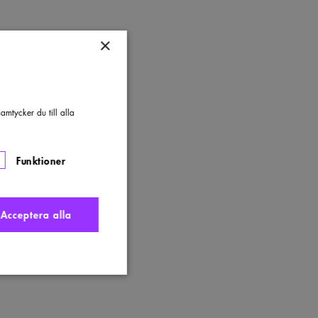
×
mtycker du till alla
Funktioner
Acceptera alla
nte användas ordentligt