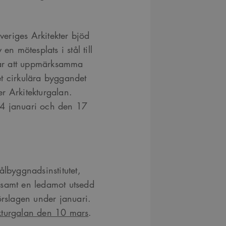
eriges Arkitekter bjöd
en mötesplats i stål till
 var att uppmärksamma
det cirkulära byggandet
der Arkitekturgalan.
14 januari och den 17
ålbyggnadsinstitutet,
 samt en ledamot utsedd
örslagen under januari.
kturgalan den 10 mars
.