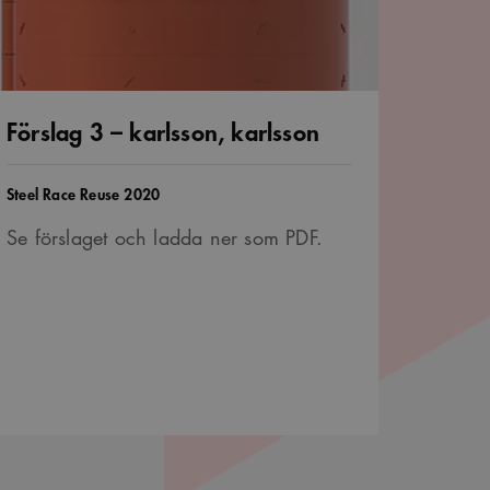
är ett slumpmässigt 13-
och sekretessval för
ifter om besökarens
t säkerställer att deras
Förslag 3 – karlsson, karlsson
är ett slumpmässigt 13-
Tävling
Steel Race Reuse 2020
vändarinställningar för
Se förslaget och ladda ner som PDF.
avgöra om
nen av Youtube-
är ett slumpmässigt 13-