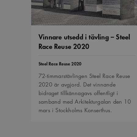
.vimeo.com
Reuse
_cs_id
2020
VISITOR_PRIVACY_META
Vinnare utsedd i tävling – Steel
Race Reuse 2020
_cs_c
Tävling
Steel Race Reuse 2020
VISITOR_INFO1_LIVE
72-timmarstävlingen Steel Race Reuse
2020 är avgjord. Det vinnande
_cs_s
bidraget tillkännagavs offentligt i
samband med Arkitekturgalan den 10
mars i Stockholms Konserthus.