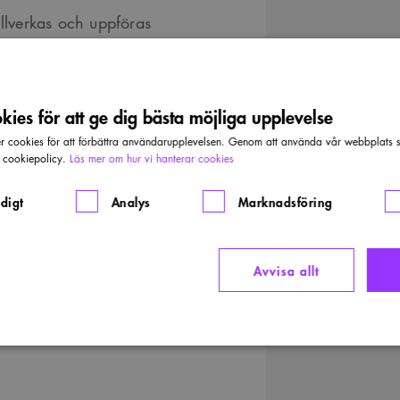
illverkas och uppföras
.
ies för att ge dig bästa möjliga upplevelse
cookies för att förbättra användarupplevelsen. Genom att använda vår webbplats sa
AB, konstruktör.
r cookiepolicy.
Läs mer om hur vi hanterar cookies
sentant Sveriges
digt
Analys
Marknadsföring
itutet, docent och
Avvisa allt
B-G Lundgren,
Strikt nödvändigt
Analys
Marknadsföring
Funktioner
llåter kärnwebbplatsfunktioner som användarinloggning och kontohantering. Webbplatsen kan i