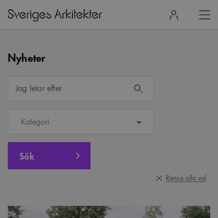
Stä
Logga
men
in
Nyheter
Jag letar efter
Kategori
Sök
Rensa alla val
Tävlingen
om