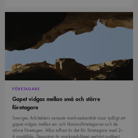
Gapet
vidgas
mellan
små
och
större
företagare
FÖRETAGARE
Gapet vidgas mellan små och större
företagare
Sveriges Arkitekters senaste marknadsenkät visar tydligt att
gapet vidgas mellan en- och fåmansföretagarna och de
större företagen. Allra tuffast är det för företagare med 2–
6 anställda. Dessutom är marknadsläget oerhört osäkert,