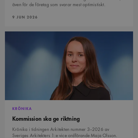
även för de företag som svarar mest optimistiskt.
PUBLICERAD:
9 JUN 2026
Kommission
ska
ge
riktning
KRÖNIKA
Kommission ska ge riktning
Krönika i tidningen Arkitekten nummer 3–2026 av
Sveriges Arkitekters 1:e vice ordförande Maja Olsson.