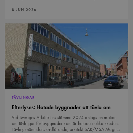
PUBLICERAD:
8 JUN 2026
Efterlyses:
Hotade
byggnader
att
tävla
om
TÄVLINGAR
Efterlyses: Hotade byggnader att tävla om
Vid Sveriges Arkitekters stämma 2024 antogs en motion
om tävlingar för byggnader som är hotade i olika skeden.
Tävlingsnämndens ordförande, arkitekt SAR/MSA Magnus