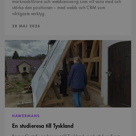
marknadsförare och webbansvarig som vill vara med och
stärka den positionen – med webb och CRM som
viktigaste verktyg.
PUBLICERAD:
28 MAJ 2026
En
studieresa
till
Tyskland
HAWERMANS
En studieresa till Tyskland