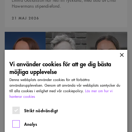
Emma Gustafsson har rest till Tyskland, med stöd av Ernst
Hawermans stipendiefond.
PUBLICERAD:
21 MAJ 2026
Plantera
ny
grönska
i
den
×
täta
Vi använder cookies för att ge dig bästa
staden
–
möjliga upplevelse
inte
i
Denna webbplats använder cookies för att förbättra
utkanten
användarupplevelsen. Genom att använda vår webbplats samtycker du
till alla cookies i enlighet med vår cookiepolicy.
Läs mer om hur vi
hanterar cookies
SÅ TYCKER VI
Strikt nödvändigt
Plantera ny grönska i den täta staden – inte i
utkanten
Analys