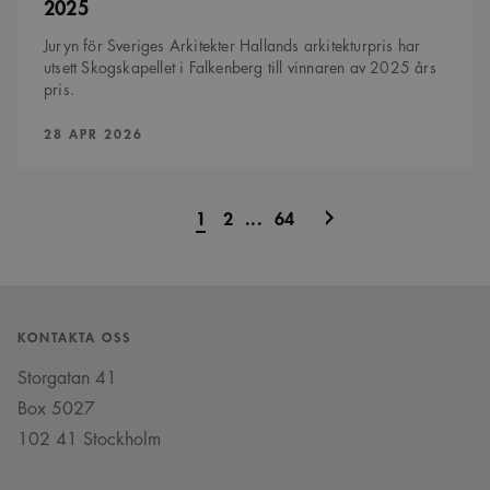
2025
Juryn för Sveriges Arkitekter Hallands arkitekturpris har
utsett Skogskapellet i Falkenberg till vinnaren av 2025 års
pris.
PUBLICERAD:
28 APR 2026
Nästa
1
2
...
64
sida
KONTAKTA OSS
Storgatan 41
Box 5027
102 41 Stockholm