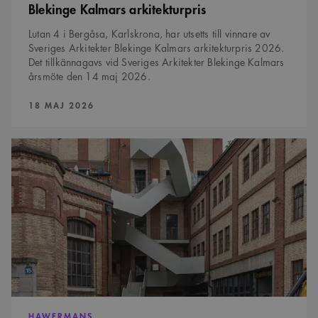
att ha koll på
Blekinge Kalmars arkitekturpris
inloggning
CookieScriptConsent
1 månad
Denna cookie
Lutan 4 i Bergåsa, Karlskrona, har utsetts till vinnare av
CookieScript
används av
www.arkitekt.se
Sveriges Arkitekter Blekinge Kalmars arkitekturpris 2026.
Cookie-
Det tillkännagavs vid Sveriges Arkitekter Blekinge Kalmars
Script.com-
tjänsten för att
årsmöte den 14 maj 2026.
komma ihåg
preferenserna
för
PUBLICERAD:
18 MAJ 2026
besökarens
cookie. Det är
nödvändigt att
Cookie-
Basel
Google Privacy Policy
Script.com
2025
cookiebanner
fungerar
korrekt.
SnippetSessionId
snippets.arkitekt.se
Session
__cf_bm
29
Denna cookie
Cloudflare Inc.
minuter
används för
.fonts.net
54
att skilja
sekunder
mellan
människor och
bots. Detta är
fördelaktigt
för
webbplatsen
för att göra
HAWERMANS