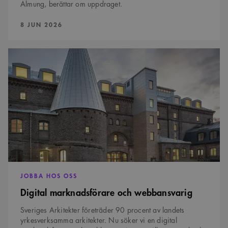
Almung, berättar om uppdraget.
PUBLICERAD:
8 JUN 2026
Digital
marknadsförare
och
webbansvarig
JOBBA HOS OSS
Digital marknadsförare och webbansvarig
Sveriges Arkitekter företräder 90 procent av landets
yrkesverksamma arkitekter. Nu söker vi en digital