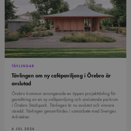
ny
cafépaviljong
i
Örebro
är
avslutad
TÄVLINGAR
Tävlingen om ny cafépaviljong i Örebro är
avslutad
Örebro kommun arrangerade en öppen projekttävling för
gestaltning av en ny cafépaviljong och anslutande parkrum
i Örebro Stadspark. Tävlingen är nu avslutat och vinnare
utsedd. Tävlingen genomfördes i samarbete med Sveriges
Arkitekter.
PUBLICERAD:
6 JUL 2026