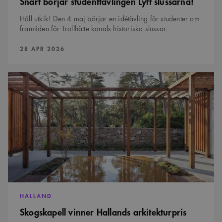
Snart börjar studenttävlingen Lyft slussarna!
webbplatsbesökaren
använder den nya
Håll utkik! Den 4 maj börjar en idétävling för studenter om
eller gamla versionen
av Youtube-
framtiden för Trollhätte kanals historiska slussar.
gränssnittet.
_cs_s
29
Det här är en
Content
PUBLICERAD:
28 APR 2026
minuter
sessionskaka. Detta är
Square SaaS
59
en mönstertypskaka
.arkitekt.se
sekunder
där ett slumpmässigt
Skogskapell
13-siffrigt nummer
läggs till prefixet
vinner
_cs_.
Hallands
arkitekturpris
2025
HALLAND
Skogskapell vinner Hallands arkitekturpris