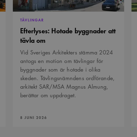
månader
Youtube-videor inbäddade i webbplatser; den kan också 
.youtube.com
4 veckor
webbplatsbesökaren använder den nya eller gamla versio
gränssnittet.
29
Det här är en sessionskaka. Detta är en mönstertypskaka d
Content
TÄVLINGAR
minuter
siffrigt nummer läggs till prefixet _cs_.
Square SaaS
Efterlyses: Hotade byggnader att
59
.arkitekt.se
sekunder
tävla om
Vid Sveriges Arkitekters stämma 2024
antogs en motion om tävlingar för
byggnader som är hotade i olika
skeden. Tävlingsnämndens ordförande,
arkitekt SAR/MSA Magnus Almung,
berättar om uppdraget.
PUBLICERAD:
8 JUNI 2026