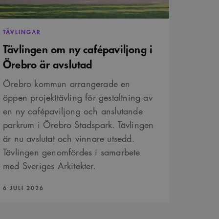
avgöra om
nen av Youtube-
är ett slumpmässigt 13-
TÄVLINGAR
Tävlingen om ny cafépaviljong i
Örebro är avslutad
Örebro kommun arrangerade en
öppen projekttävling för gestaltning av
en ny cafépaviljong och anslutande
parkrum i Örebro Stadspark. Tävlingen
är nu avslutat och vinnare utsedd.
Tävlingen genomfördes i samarbete
med Sveriges Arkitekter.
PUBLICERAD:
6 JULI 2026