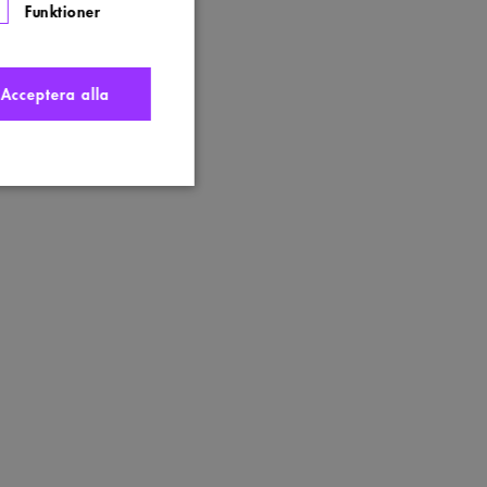
Funktioner
Acceptera alla
nte användas ordentligt
t komma ihåg
 Cookie-Script.com
s. Detta är fördelaktigt
ngen av deras webbplats.