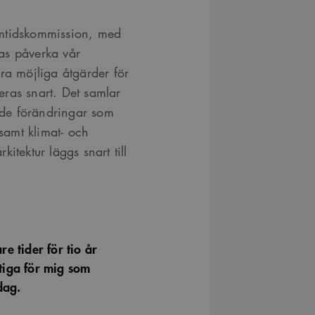
amtidskommission, med
as påverka vår
ra möjliga åtgärder för
ceras snart. Det samlar
de förändringar som
 samt klimat- och
itektur läggs snart till
re tider för tio år
tiga för mig som
dag.