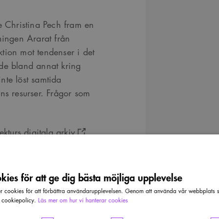
e Christina Pech fram en
ningen Ararat från
tion mot tendenser i det
ade bland annat kring
nte löst samtida
ns resurser. Frågor som
ekturs digitala arkiv
,
gliga, för att ta del av
kitektroll. Jag gör
or om framtiden är
ies för att ge dig bästa möjliga upplevelse
blir det tydligt hur
cookies för att förbättra användarupplevelsen. Genom att använda vår webbplats sa
politiska prioriteringar
r cookiepolicy.
Läs mer om hur vi hanterar cookies
kommissionens ansats är