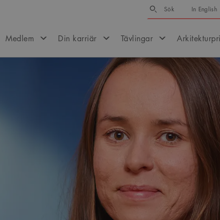
Sök
Sök
In English
Medlem
Din karriär
Tävlingar
Arkitekturpr