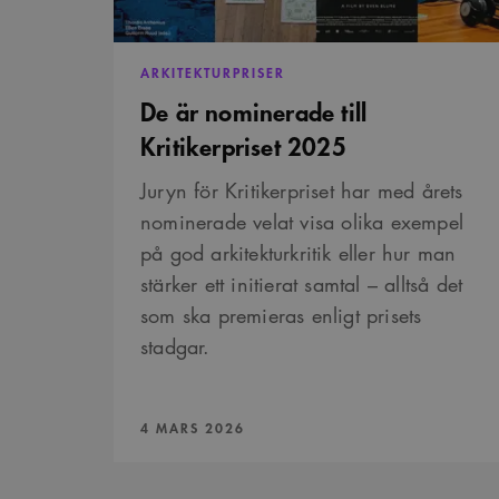
_cs_s
ARKITEKTURPRISER
De är nominerade till
Kritikerpriset 2025
Juryn för Kritikerpriset har med årets
nominerade velat visa olika exempel
på god arkitekturkritik eller hur man
stärker ett initierat samtal – alltså det
som ska premieras enligt prisets
stadgar.
PUBLICERAD:
4 MARS 2026