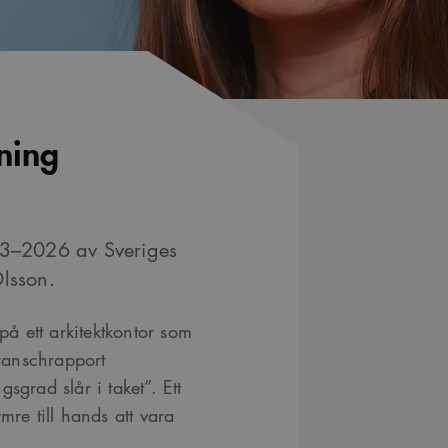
ning
 3–2026 av Sveriges
Olsson.
på ett arkitektkontor som
branschrapport
sgrad slår i taket”. Ett
mre till hands att vara