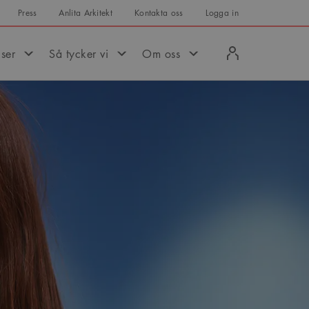
Press
Anlita Arkitekt
Kontakta oss
Logga in
Logga
iser
Så tycker vi
Om oss
in