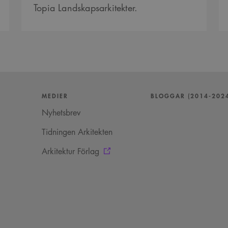
.arkitekt.se
Topia Landskapsarkitekter.
5
Denna cookie ställs in av Youtube för att hålla reda på an
Google LLC
månader
Youtube-videor inbäddade i webbplatser; den kan också 
.youtube.com
4 veckor
webbplatsbesökaren använder den nya eller gamla versio
gränssnittet.
29
Det här är en sessionskaka. Detta är en mönstertypskaka d
Content
minuter
siffrigt nummer läggs till prefixet _cs_.
Square SaaS
59
.arkitekt.se
sekunder
MEDIER
BLOGGAR (2014-202
Nyhetsbrev
Tidningen Arkitekten
Arkitektur Förlag