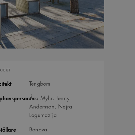
OJEKT
itekt
Tengbom
phovspersoner
Åsa Myhr, Jenny
Andersson, Nejra
Lagumdzija
tällare
Bonava