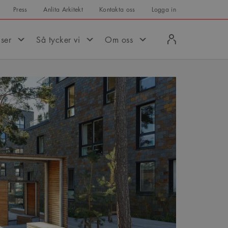
Press
Anlita Arkitekt
Kontakta oss
Logga in
Logga
iser
Så tycker vi
Om oss
in