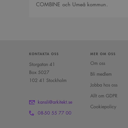
COMBINE och Umeå kommun.
VISITOR_INFO1_LIVE
_cs_s
KONTAKTA OSS
MER OM OSS
Om oss
Storgatan 41
Box 5027
Bli medlem
102 41 Stockholm
Jobba hos oss
Allt om GDPR
kansli@arkitekt.se
Cookiepolicy
08-50 55 77 00