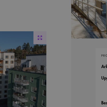
PR
Ark
Up
Bes