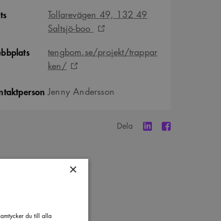
ts
Tollarevägen 49, 132 49
Saltsjö-boo
bbplats
tengbom.se/projekt/trappar
ken/
ntaktperson
Jenny Andersson
Dela
×
mtycker du till alla