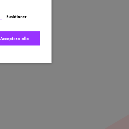
Funktioner
Acceptera alla
nte användas ordentligt
t komma ihåg
 Cookie-Script.com