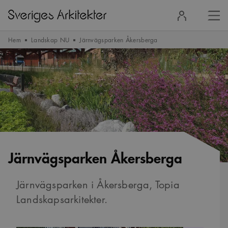
Stä
Logga
men
in
Hem
Landskap NU
Järnvägsparken Åkersberga
Järnvägsparken Åkersberga
Järnvägsparken i Åkersberga, Topia
Landskapsarkitekter.