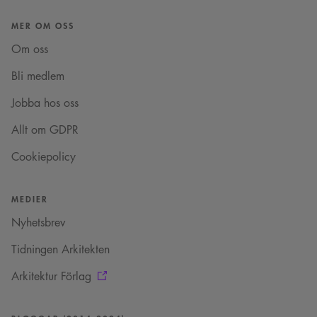
av Youtube-
gränssnittet.
MER OM OSS
_cs_s
29
Det här är en
Content
minuter
sessionskaka. Detta är
Om oss
Square SaaS
59
en mönstertypskaka
.arkitekt.se
sekunder
där ett slumpmässigt
13-siffrigt nummer
Bli medlem
läggs till prefixet
_cs_.
Jobba hos oss
Allt om GDPR
Cookiepolicy
MEDIER
Nyhetsbrev
Tidningen Arkitekten
Arkitektur Förlag