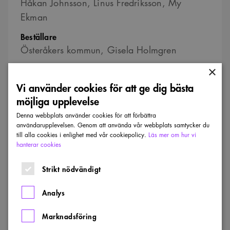
Håkan Johnsson, Linus Fredriksson, My
Ekman
Beställare
Österåkers kommun, Gisela Holmgren
Plats
×
Västra Banvägen, Åkersberga
Vi använder cookies för att ge dig bästa
möjliga upplevelse
Webbplats
topia.se/alla/jarnvagsparken-akersberga/
Denna webbplats använder cookies för att förbättra
användarupplevelsen. Genom att använda vår webbplats samtycker du
Kontaktperson
till alla cookies i enlighet med vår cookiepolicy.
Läs mer om hur vi
hanterar cookies
Håkan Johnsson
Strikt nödvändigt
E-post
Hakan@topia.se
Analys
Marknadsföring
Dela