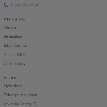
.youtube.com
personliga tjänster.
4 veckor
användarens
08-50 55 77 00
samtycke och
__cf_bm
29
Denna cookie
Cloudflare Inc.
sekretessval för deras
minuter
används för att skilja
.vimeo.com
interaktion med
52
mellan människor
webbplatsen. Den
sekunder
och bots. Detta är
MER OM OSS
registrerar uppgifter
fördelaktigt för
om besökarens
webbplatsen för att
samtycke om olika
Om oss
göra giltiga
sekretesspolicyer och
rapporter om
inställningar, vilket
användningen av
Bli medlem
säkerställer att deras
deras webbplats.
preferenser hedras i
framtida sessioner.
Jobba hos oss
_cs_c
1 år 1
Det här är en
Content
månad
sessionskaka. Detta är
Allt om GDPR
Square SaaS
en mönstertypskaka
.arkitekt.se
där ett slumpmässigt
Cookiepolicy
13-siffrigt nummer
läggs till prefixet
_cs_.
VISITOR_INFO1_LIVE
5
Denna cookie ställs in
Google LLC
MEDIER
månader
av Youtube för att
.youtube.com
4 veckor
hålla reda på
Nyhetsbrev
användarinställninga
för Youtube-videor
inbäddade i
Tidningen Arkitekten
webbplatser; den kan
också avgöra om
Arkitektur Förlag
webbplatsbesökaren
använder den nya