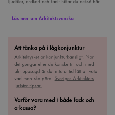
ljudfiler, ordkort och facit hittar du också här.
CookieScriptConsent
1 månad
Denna cookie
CookieScript
används av
www.arkitekt.se
Cookie-
Läs mer om Arkitektsvenska
Script.com-
tjänsten för att
komma ihåg
preferenserna
för
besökarens
cookie. Det är
nödvändigt att
Att tänka på i lågkonjunktur
Cookie-
Google Privacy Policy
Script.com
cookiebanner
Arkitektyrket är konjunkturkänsligt. När
fungerar
korrekt.
det gungar eller du kanske till och med
SnippetSessionId
snippets.arkitekt.se
Session
blir uppsagd är det inte alltid lätt att veta
__cf_bm
29
Denna cookie
Cloudflare Inc.
vad man ska göra.
Sveriges Arkitekters
minuter
används för
.fonts.net
54
att skilja
jurister tipsar.
sekunder
mellan
människor och
bots. Detta är
fördelaktigt
Varför vara med i både fack och
för
webbplatsen
a-kassa?
för att göra
giltiga
rapporter om