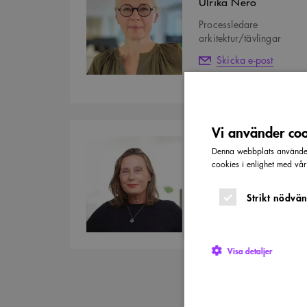
Ulrika Nero
Processledare
arkitektur/tävlingar
Skicka e-post
08-505 577 49
Vi använder cook
KONTAKT
Denna webbplats använder 
Elisabet Näslund
cookies i enlighet med vå
Presschef
Strikt nödvän
Skicka e-post
08-505 577 34
Visa detaljer