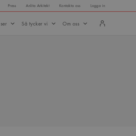
Press
Anlita Arkitekt
Kontakta oss
Logga in
Logga
iser
Så tycker vi
Om oss
in