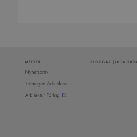
MEDIER
BLOGGAR (2014-202
Nyhetsbrev
Tidningen Arkitekten
Arkitektur Förlag