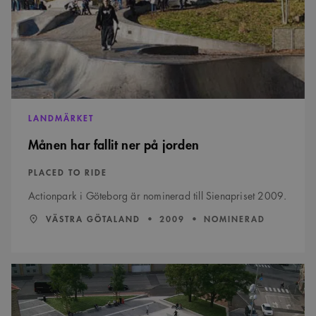
korrekt.
jorden
SnippetSessionId
snippets.arkitekt.se
Session
__cf_bm
29
Denna cookie
Cloudflare Inc.
minuter
används för
.fonts.net
54
att skilja
sekunder
mellan
människor och
bots. Detta är
fördelaktigt
för
LANDMÄRKET
webbplatsen
för att göra
Månen har fallit ner på jorden
giltiga
rapporter om
användningen
av deras
PLACED TO RIDE
webbplats.
Actionpark i Göteborg är nominerad till Sienapriset 2009.
LÄN:
:
ÅR:
VÄSTRA GÖTALAND
2009
NOMINERAD
Namn
Provider
/
Domän
Utgång
Beskrivning
Provider
/
Namn
Utgång
Beskrivning
_cfuvid
.vimeo.com
Session
Denna cookie
Domän
Provider
/
Namn
Utgång
Beskrivning
används för att spåra
Domän
Piazza
användare över
_ga
1 år 1
Detta cookie-namn är
Google
tar
sessioner för att
månad
associerat med Google
YSC
Session
Denna cookie ställs in
Google LLC
plats
LLC
optimera
Universal Analytics - vilket är
av YouTube för att
.youtube.com
i
.arkitekt.se
användarupplevelsen
en viktig uppdatering av
spåra visningar av
Göteborg
genom att
Googles mer vanliga