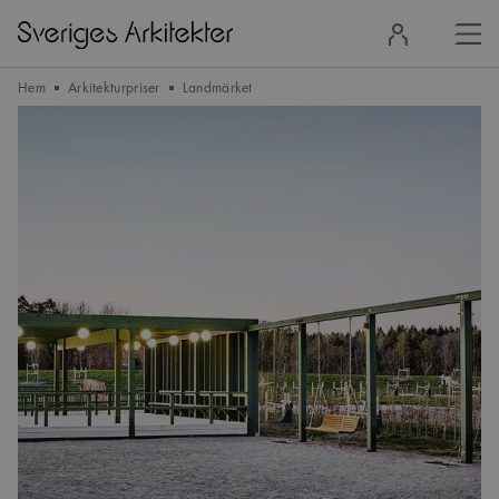
Stä
Logga
men
in
Hem
Arkitekturpriser
Landmärket