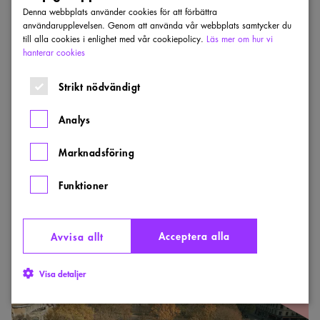
Denna webbplats använder cookies för att förbättra
Län
användarupplevelsen. Genom att använda vår webbplats samtycker du
till alla cookies i enlighet med vår cookiepolicy.
Läs mer om hur vi
hanterar cookies
2009
Strikt nödvändigt
Typ av bidrag
Analys
Nominerad
Vinnare
Marknadsföring
Sök
Funktioner
Rensa alla val
Acceptera alla
Avvisa allt
Norra
Bantorget
VINNARE
Visa detaljer
2009
&#8211;
vinner
2009