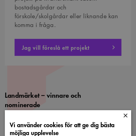
bostadsgårdar och
förskole/skolgårdar eller liknande kan
komma i fråga.
Jag vill föreslå ett projekt
Landmärket – vinnare och
nominerade
×
Vi använder cookies för att ge dig bästa
Jag letar efter
möjliga upplevelse