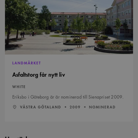
en mönstertypskaka
liv
.arkitekt.se
där ett slumpmässigt
13-siffrigt nummer
läggs till prefixet
_cs_.
VISITOR_INFO1_LIVE
5
Denna cookie ställs in
Google LLC
månader
av Youtube för att
.youtube.com
4 veckor
hålla reda på
användarinställninga
för Youtube-videor
inbäddade i
webbplatser; den kan
också avgöra om
LANDMÄRKET
webbplatsbesökaren
använder den nya
eller gamla versionen
Asfaltstorg får nytt liv
av Youtube-
gränssnittet.
WHITE
_cs_s
29
Det här är en
Content
minuter
sessionskaka. Detta är
Square SaaS
Eriksbo i Göteborg är är nominerad till Sienapriset 2009.
59
en mönstertypskaka
.arkitekt.se
sekunder
där ett slumpmässigt
13-siffrigt nummer
LÄN:
:
ÅR:
VÄSTRA GÖTALAND
2009
NOMINERAD
läggs till prefixet
_cs_.