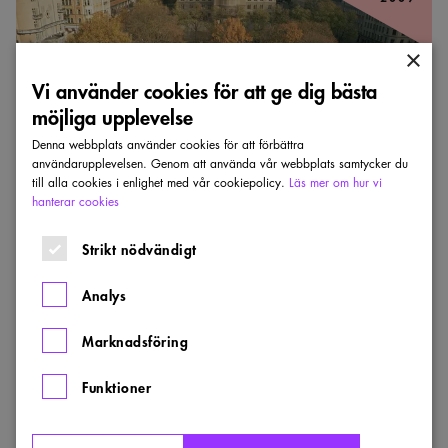
vinner
2009
×
Vi använder cookies för att ge dig bästa
möjliga upplevelse
Denna webbplats använder cookies för att förbättra
användarupplevelsen. Genom att använda vår webbplats samtycker du
till alla cookies i enlighet med vår cookiepolicy.
Läs mer om hur vi
hanterar cookies
LANDMÄRKET
Norra Bantorget – vinner 2009
Strikt nödvändigt
NYRÉNS ARKITEKTKONTOR
Analys
Norra Bantorget i Stockholm vann Sienapriset 2009.
Marknadsföring
LÄN:
:
ÅR:
STOCKHOLM
2009
VINNARE
Funktioner
Asfaltstorg
får