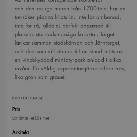
och den resliga muren från 1700-talet har en
tonsäker piazza kilats in. Inte för ombonad,
inte för rå, alldeles perfekt anpassad till
platsens storstadsmässiga karaktär. Torget
länkar samman stadskärnan och Järntorget,
och den som vill stanna till en stund möts av
en vindskyddad miniatyrpark anlagd i olika
nivåer. En väldig esperantostjärna bildar nav,
lika grön som gräset.
PROJEKTFAKTA
Pris
om
Landmärket
Läs mer
Landmärket
Arkitekt